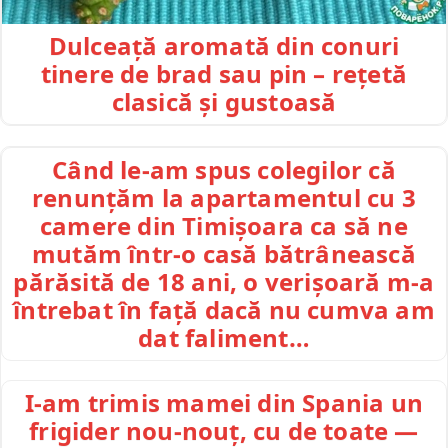
Dulceață aromată din conuri
tinere de brad sau pin – rețetă
clasică și gustoasă
Când le-am spus colegilor că
renunțăm la apartamentul cu 3
camere din Timișoara ca să ne
mutăm într-o casă bătrânească
părăsită de 18 ani, o verișoară m-a
întrebat în față dacă nu cumva am
dat faliment…
I-am trimis mamei din Spania un
frigider nou-nouț, cu de toate —