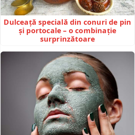
Dulceață specială din conuri de pin
și portocale – o combinație
surprinzătoare