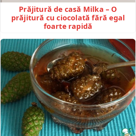
Prăjitură de casă Milka – O
prăjitură cu ciocolată fără egal
foarte rapidă