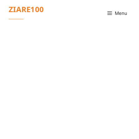
Sari
ZIARE100
la
Menu
conținut