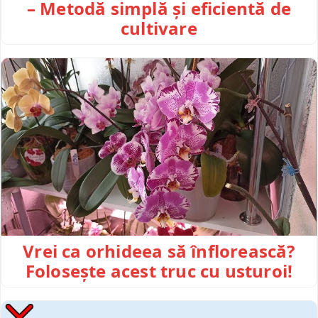
– Metodă simplă și eficientă de
cultivare
Vrei ca orhideea să înflorească?
Folosește acest truc cu usturoi!