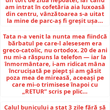
am intrat în cofetăria aia luxoasă
din centru, vânzătoarea s-a uitat
la mine de parc-aș fi greșit ușa…
Tata n-a venit la nunta mea fiindcă
bărbatul pe care-l alesesem era
greco-catolic, nu ortodox. 20 de ani
nu mi-a răspuns la telefon — iar la
înmormântare, i-am ridicat mâna
încrucișată pe piept și am găsit
poza mea de mireasă, aceeași pe
care mi-o trimisese înapoi cu
„RETUR” scris pe plic…
Calul bunicului a stat 3 zile fără să