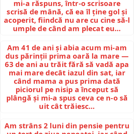
mi-a răspuns, într-o scrisoare
scrisă de mână, că ea îl ține gol și
acoperit, fiindcă nu are cu cine să-l
umple de când am plecat eu…
Am 41 de ani și abia acum mi-am
dus părinții prima oară la mare —
63 de ani au trăit fără să vadă apa
mai mare decât iazul din sat, iar
când mama a pus prima dată
piciorul pe nisip a început să
plângă și mi-a spus ceva ce n-o să
uit cât trăiesc…
Am strâns 2 luni din pensie pentru
un tort de ziua nepoatei, iar când