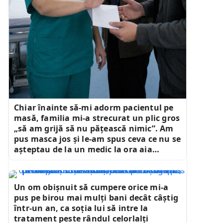
Chiar înainte să-mi adorm pacientul pe
masă, familia mi-a strecurat un plic gros
„să am grijă să nu pățească nimic”. Am
pus masca jos și le-am spus ceva ce nu se
așteptau de la un medic la ora aia…
Un om obișnuit să cumpere orice mi-a
pus pe birou mai mulți bani decât câștig
într-un an, ca soția lui să intre la
tratament peste rândul celorlalți