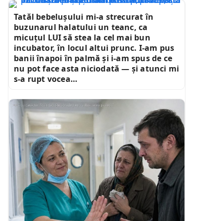
Tatăl bebelușului mi-a strecurat în
buzunarul halatului un teanc, ca
micuțul LUI să stea la cel mai bun
incubator, în locul altui prunc. I-am pus
banii înapoi în palmă și i-am spus de ce
nu pot face asta niciodată — și atunci mi
s-a rupt vocea…