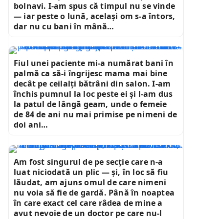
bolnavi. I-am spus că timpul nu se vinde
— iar peste o lună, același om s-a întors,
dar nu cu bani în mână…
Fiul unei paciente mi-a numărat bani în
palmă ca să-i îngrijesc mama mai bine
decât pe ceilalți bătrâni din salon. I-am
închis pumnul la loc peste ei și l-am dus
la patul de lângă geam, unde o femeie
de 84 de ani nu mai primise pe nimeni de
doi ani…
Am fost singurul de pe secție care n-a
luat niciodată un plic — și, în loc să fiu
lăudat, am ajuns omul de care nimeni
nu voia să fie de gardă. Până în noaptea
în care exact cel care râdea de mine a
avut nevoie de un doctor pe care nu-l