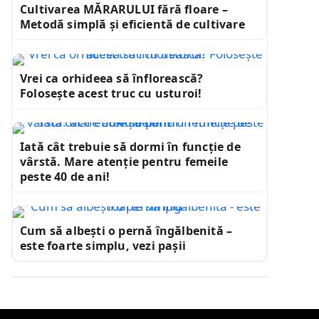
Cultivarea MĂRARULUI fără floare –
Metodă simplă și eficientă de cultivare
Vrei ca orhideea să înflorească?
Folosește acest truc cu usturoi!
Iată cât trebuie să dormi în funcție de
vârstă. Mare atenție pentru femeile
peste 40 de ani!
Cum să albești o pernă îngălbenită –
este foarte simplu, vezi pașii