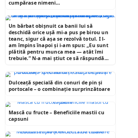
cumpărase nimeni…
Un bărbat obișnuit ca banii lui să
deschidă orice ușă mi-a pus pe birou un
teanc, sigur că așa se rezolvă totul. I l-
am împins înapoi și i-am spus: „Eu sunt
plătită pentru munca mea — atât îmi
trebuie.” N-a mai știut ce să răspundă…
Dulceață specială din conuri de pin și
portocale – o combinație surprinzătoare
Mască cu fructe – Beneficiile mastii cu
capsuni