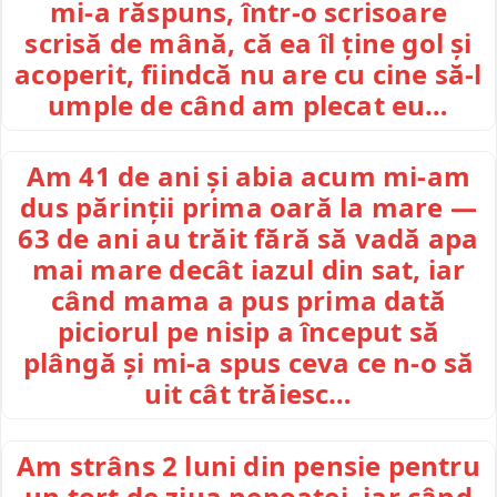
mi-a răspuns, într-o scrisoare
scrisă de mână, că ea îl ține gol și
acoperit, fiindcă nu are cu cine să-l
umple de când am plecat eu…
Am 41 de ani și abia acum mi-am
dus părinții prima oară la mare —
63 de ani au trăit fără să vadă apa
mai mare decât iazul din sat, iar
când mama a pus prima dată
piciorul pe nisip a început să
plângă și mi-a spus ceva ce n-o să
uit cât trăiesc…
Am strâns 2 luni din pensie pentru
un tort de ziua nepoatei, iar când