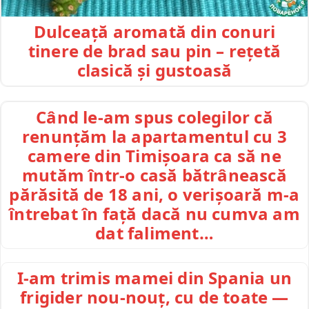
Dulceață aromată din conuri
tinere de brad sau pin – rețetă
clasică și gustoasă
Când le-am spus colegilor că
renunțăm la apartamentul cu 3
camere din Timișoara ca să ne
mutăm într-o casă bătrânească
părăsită de 18 ani, o verișoară m-a
întrebat în față dacă nu cumva am
dat faliment…
I-am trimis mamei din Spania un
frigider nou-nouț, cu de toate —