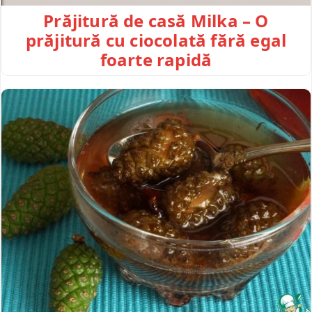
Prăjitură de casă Milka – O
prăjitură cu ciocolată fără egal
foarte rapidă