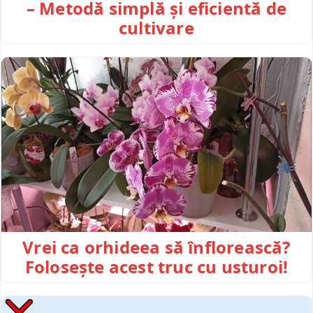
– Metodă simplă și eficientă de
cultivare
Vrei ca orhideea să înflorească?
Folosește acest truc cu usturoi!