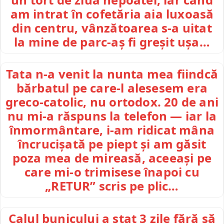
am intrat în cofetăria aia luxoasă
din centru, vânzătoarea s-a uitat
la mine de parc-aș fi greșit ușa…
Tata n-a venit la nunta mea fiindcă
bărbatul pe care-l alesesem era
greco-catolic, nu ortodox. 20 de ani
nu mi-a răspuns la telefon — iar la
înmormântare, i-am ridicat mâna
încrucișată pe piept și am găsit
poza mea de mireasă, aceeași pe
care mi-o trimisese înapoi cu
„RETUR” scris pe plic…
Calul bunicului a stat 3 zile fără să