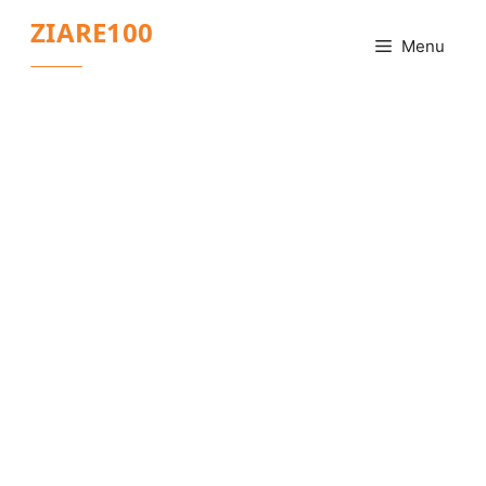
Sari
ZIARE100
la
Menu
conținut