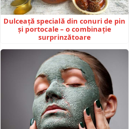
Dulceață specială din conuri de pin
și portocale – o combinație
surprinzătoare