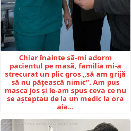
Chiar înainte să-mi adorm
pacientul pe masă, familia mi-a
strecurat un plic gros „să am grijă
să nu pățească nimic”. Am pus
masca jos și le-am spus ceva ce nu
se așteptau de la un medic la ora
aia…