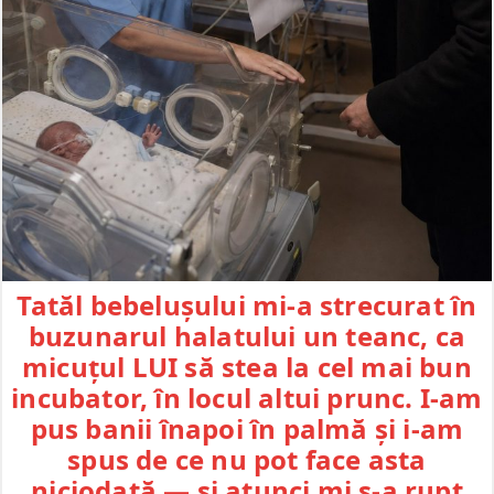
Tatăl bebelușului mi-a strecurat în
buzunarul halatului un teanc, ca
micuțul LUI să stea la cel mai bun
incubator, în locul altui prunc. I-am
pus banii înapoi în palmă și i-am
spus de ce nu pot face asta
niciodată — și atunci mi s-a rupt