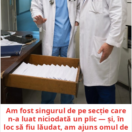
Am fost singurul de pe secție care
n-a luat niciodată un plic — și, în
loc să fiu lăudat, am ajuns omul de