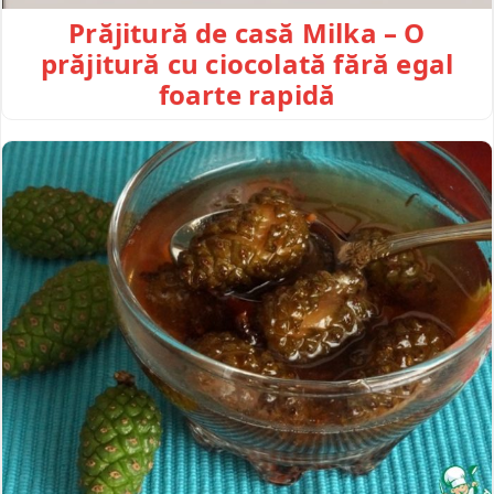
Prăjitură de casă Milka – O
prăjitură cu ciocolată fără egal
foarte rapidă