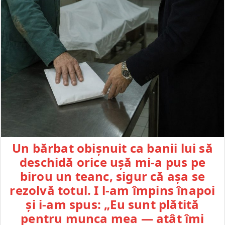
Un bărbat obișnuit ca banii lui să
deschidă orice ușă mi-a pus pe
birou un teanc, sigur că așa se
rezolvă totul. I l-am împins înapoi
și i-am spus: „Eu sunt plătită
pentru munca mea — atât îmi