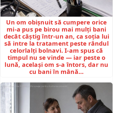
Un om obișnuit să cumpere orice
mi-a pus pe birou mai mulți bani
decât câștig într-un an, ca soția lui
să intre la tratament peste rândul
celorlalți bolnavi. I-am spus că
timpul nu se vinde — iar peste o
lună, același om s-a întors, dar nu
cu bani în mână…