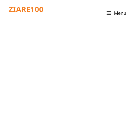
Sari
ZIARE100
la
Menu
conținut