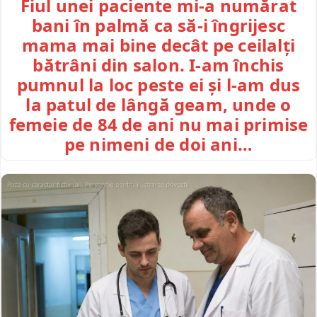
Fiul unei paciente mi-a numărat
bani în palmă ca să-i îngrijesc
mama mai bine decât pe ceilalți
bătrâni din salon. I-am închis
pumnul la loc peste ei și l-am dus
la patul de lângă geam, unde o
femeie de 84 de ani nu mai primise
pe nimeni de doi ani…