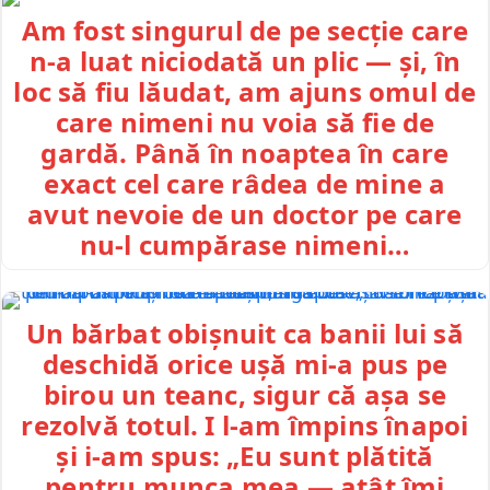
Am fost singurul de pe secție care
n-a luat niciodată un plic — și, în
loc să fiu lăudat, am ajuns omul de
care nimeni nu voia să fie de
gardă. Până în noaptea în care
exact cel care râdea de mine a
avut nevoie de un doctor pe care
nu-l cumpărase nimeni…
Un bărbat obișnuit ca banii lui să
deschidă orice ușă mi-a pus pe
birou un teanc, sigur că așa se
rezolvă totul. I l-am împins înapoi
și i-am spus: „Eu sunt plătită
pentru munca mea — atât îmi