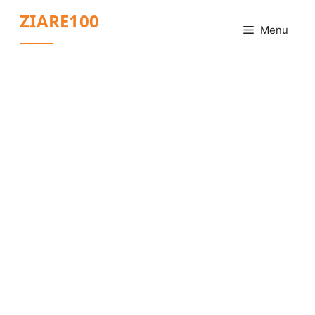
Sari
ZIARE100
la
Menu
conținut