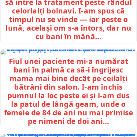
să intre la tratament peste rândul
celorlalți bolnavi. I-am spus că
timpul nu se vinde — iar peste o
lună, același om s-a întors, dar nu
cu bani în mână…
Fiul unei paciente mi-a numărat
bani în palmă ca să-i îngrijesc
mama mai bine decât pe ceilalți
bătrâni din salon. I-am închis
pumnul la loc peste ei și l-am dus
la patul de lângă geam, unde o
femeie de 84 de ani nu mai primise
pe nimeni de doi ani…