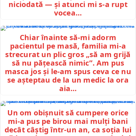
niciodată — și atunci mi s-a rupt
vocea…
Chiar înainte să-mi adorm
pacientul pe masă, familia mi-a
strecurat un plic gros „să am grijă
să nu pățească nimic”. Am pus
masca jos și le-am spus ceva ce nu
se așteptau de la un medic la ora
aia…
Un om obișnuit să cumpere orice
mi-a pus pe birou mai mulți bani
decât câștig într-un an, ca soția lui