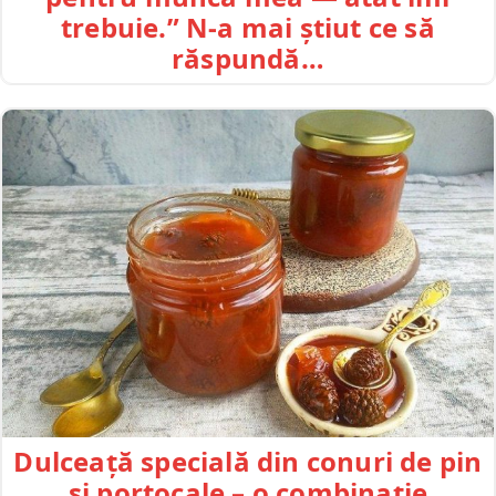
trebuie.” N-a mai știut ce să
răspundă…
Dulceață specială din conuri de pin
și portocale – o combinație