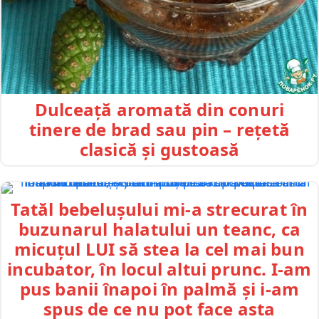
Dulceață aromată din conuri
tinere de brad sau pin – rețetă
clasică și gustoasă
Tatăl bebelușului mi-a strecurat în
buzunarul halatului un teanc, ca
micuțul LUI să stea la cel mai bun
incubator, în locul altui prunc. I-am
pus banii înapoi în palmă și i-am
spus de ce nu pot face asta