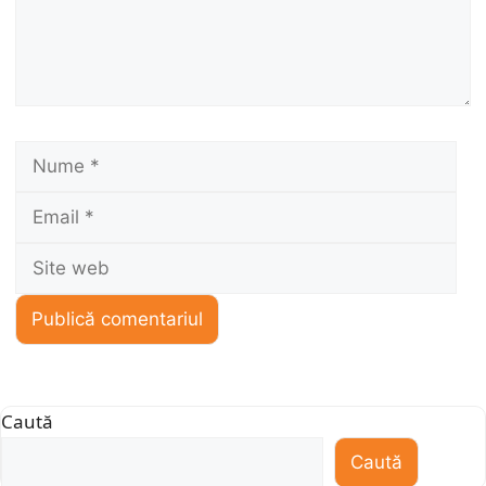
Nume
Ema
Sit
we
Caută
Caută