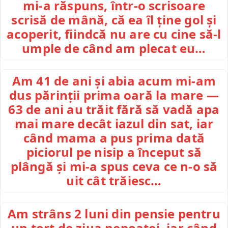
mi-a răspuns, într-o scrisoare
scrisă de mână, că ea îl ține gol și
acoperit, fiindcă nu are cu cine să-l
umple de când am plecat eu…
Am 41 de ani și abia acum mi-am
dus părinții prima oară la mare —
63 de ani au trăit fără să vadă apa
mai mare decât iazul din sat, iar
când mama a pus prima dată
piciorul pe nisip a început să
plângă și mi-a spus ceva ce n-o să
uit cât trăiesc…
Am strâns 2 luni din pensie pentru
un tort de ziua nepoatei, iar când