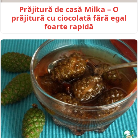
Prăjitură de casă Milka – O
prăjitură cu ciocolată fără egal
foarte rapidă