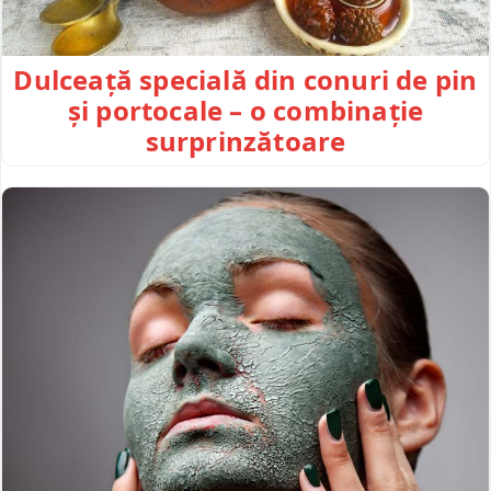
Dulceață specială din conuri de pin
și portocale – o combinație
surprinzătoare