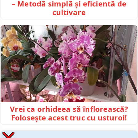
– Metodă simplă și eficientă de
cultivare
Vrei ca orhideea să înflorească?
Folosește acest truc cu usturoi!