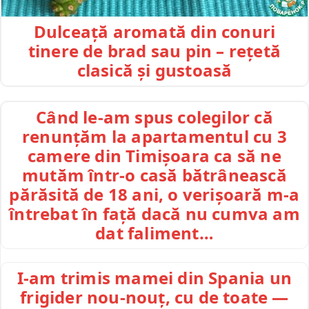
Dulceață aromată din conuri
tinere de brad sau pin – rețetă
clasică și gustoasă
Când le-am spus colegilor că
renunțăm la apartamentul cu 3
camere din Timișoara ca să ne
mutăm într-o casă bătrânească
părăsită de 18 ani, o verișoară m-a
întrebat în față dacă nu cumva am
dat faliment…
I-am trimis mamei din Spania un
frigider nou-nouț, cu de toate —