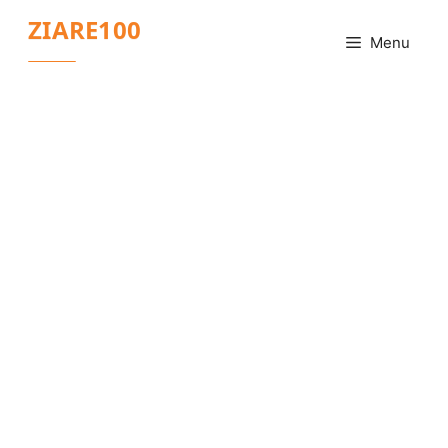
Sari
ZIARE100
la
Menu
conținut