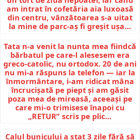
am intrat în cofetăria aia luxoasă
din centru, vânzătoarea s-a uitat
la mine de parc-aș fi greșit ușa…
Tata n-a venit la nunta mea fiindcă
bărbatul pe care-l alesesem era
greco-catolic, nu ortodox. 20 de ani
nu mi-a răspuns la telefon — iar la
înmormântare, i-am ridicat mâna
încrucișată pe piept și am găsit
poza mea de mireasă, aceeași pe
care mi-o trimisese înapoi cu
„RETUR” scris pe plic…
Calul bunicului a stat 3 zile fără să