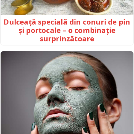
Dulceață specială din conuri de pin
și portocale – o combinație
surprinzătoare