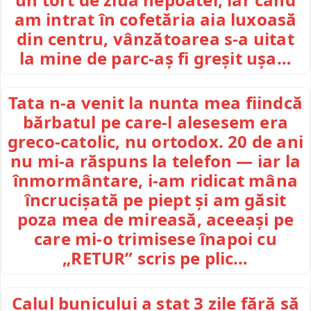
am intrat în cofetăria aia luxoasă
din centru, vânzătoarea s-a uitat
la mine de parc-aș fi greșit ușa…
Tata n-a venit la nunta mea fiindcă
bărbatul pe care-l alesesem era
greco-catolic, nu ortodox. 20 de ani
nu mi-a răspuns la telefon — iar la
înmormântare, i-am ridicat mâna
încrucișată pe piept și am găsit
poza mea de mireasă, aceeași pe
care mi-o trimisese înapoi cu
„RETUR” scris pe plic…
Calul bunicului a stat 3 zile fără să