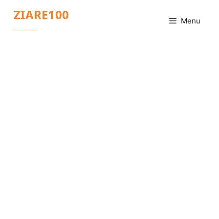
Sari
ZIARE100
la
Menu
conținut