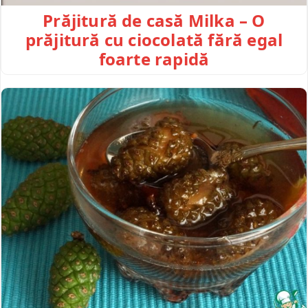
Prăjitură de casă Milka – O
prăjitură cu ciocolată fără egal
foarte rapidă