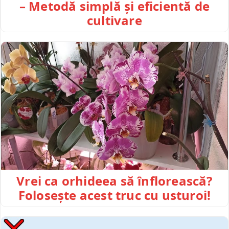
– Metodă simplă și eficientă de
cultivare
Vrei ca orhideea să înflorească?
Folosește acest truc cu usturoi!