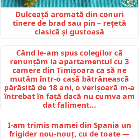
Dulceață aromată din conuri
tinere de brad sau pin – rețetă
clasică și gustoasă
Când le-am spus colegilor că
renunțăm la apartamentul cu 3
camere din Timișoara ca să ne
mutăm într-o casă bătrânească
părăsită de 18 ani, o verișoară m-a
întrebat în față dacă nu cumva am
dat faliment…
I-am trimis mamei din Spania un
frigider nou-nouț, cu de toate —