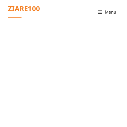
Sari
ZIARE100
la
Menu
conținut