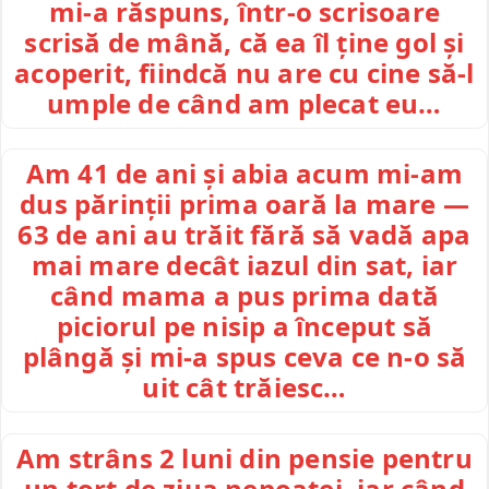
mi-a răspuns, într-o scrisoare
scrisă de mână, că ea îl ține gol și
acoperit, fiindcă nu are cu cine să-l
umple de când am plecat eu…
Am 41 de ani și abia acum mi-am
dus părinții prima oară la mare —
63 de ani au trăit fără să vadă apa
mai mare decât iazul din sat, iar
când mama a pus prima dată
piciorul pe nisip a început să
plângă și mi-a spus ceva ce n-o să
uit cât trăiesc…
Am strâns 2 luni din pensie pentru
un tort de ziua nepoatei, iar când