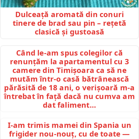
Dulceață aromată din conuri
tinere de brad sau pin – rețetă
clasică și gustoasă
Când le-am spus colegilor că
renunțăm la apartamentul cu 3
camere din Timișoara ca să ne
mutăm într-o casă bătrânească
părăsită de 18 ani, o verișoară m-a
întrebat în față dacă nu cumva am
dat faliment…
I-am trimis mamei din Spania un
frigider nou-nouț, cu de toate —