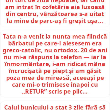
am intrat în cofetăria aia luxoasă
din centru, vânzătoarea s-a uitat
la mine de parc-aș fi greșit ușa…
Tata n-a venit la nunta mea fiindcă
bărbatul pe care-l alesesem era
greco-catolic, nu ortodox. 20 de ani
nu mi-a răspuns la telefon — iar la
înmormântare, i-am ridicat mâna
încrucișată pe piept și am găsit
poza mea de mireasă, aceeași pe
care mi-o trimisese înapoi cu
„RETUR” scris pe plic…
Calul bunicului a stat 3 zile fără să