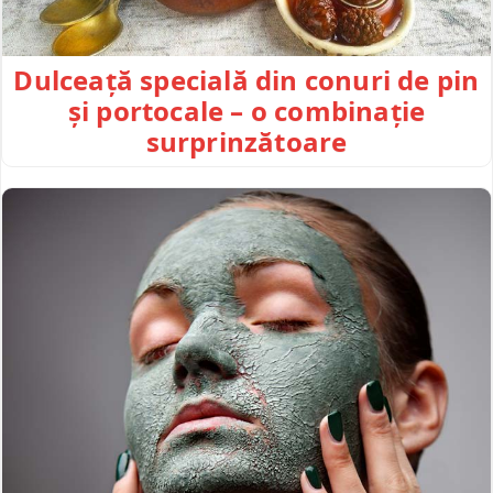
Dulceață specială din conuri de pin
și portocale – o combinație
surprinzătoare