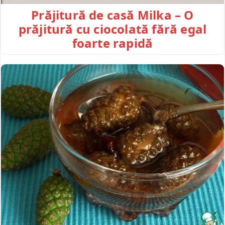
Prăjitură de casă Milka – O
prăjitură cu ciocolată fără egal
foarte rapidă