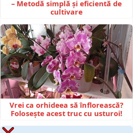
– Metodă simplă și eficientă de
cultivare
Vrei ca orhideea să înflorească?
Folosește acest truc cu usturoi!