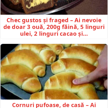
Chec gustos și fraged – Ai nevoie
de doar 3 ouă, 200g făină, 5 linguri
ulei, 2 linguri cacao și…
Cornuri pufoase, de casă – Ai