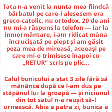
Tata n-a venit la nunta mea fiindcă
bărbatul pe care-l alesesem era
greco-catolic, nu ortodox. 20 de ani
nu mi-a răspuns la telefon — iar la
înmormântare, i-am ridicat mâna
încrucișată pe piept și am găsit
poza mea de mireasă, aceeași pe
care mi-o trimisese înapoi cu
„RETUR” scris pe plic…
Calul bunicului a stat 3 zile fără să
mănânce după ce l-am dus pe
stăpânul lui la groapă — și niciunul
din tot satul n-a reușit să-l
urnească. Abia a patra zi, bunica a