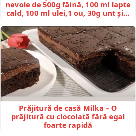
nevoie de 500g făină, 100 ml lapte
cald, 100 ml ulei,1 ou, 30g unt și…
Prăjitură de casă Milka – O
prăjitură cu ciocolată fără egal
foarte rapidă