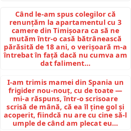
Când le-am spus colegilor că
renunțăm la apartamentul cu 3
camere din Timișoara ca să ne
mutăm într-o casă bătrânească
părăsită de 18 ani, o verișoară m-a
întrebat în față dacă nu cumva am
dat faliment…
I-am trimis mamei din Spania un
frigider nou-nouț, cu de toate —
mi-a răspuns, într-o scrisoare
scrisă de mână, că ea îl ține gol și
acoperit, fiindcă nu are cu cine să-l
umple de când am plecat eu…