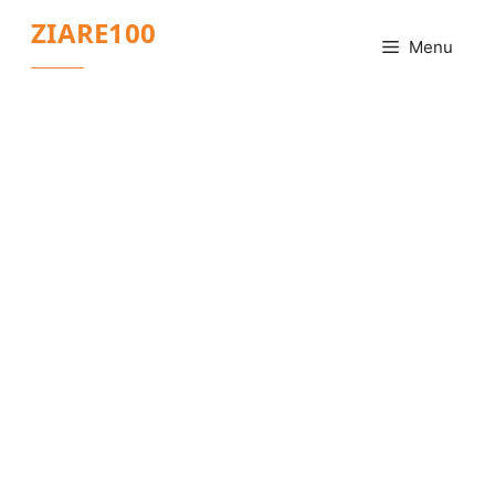
Sari
ZIARE100
la
Menu
conținut