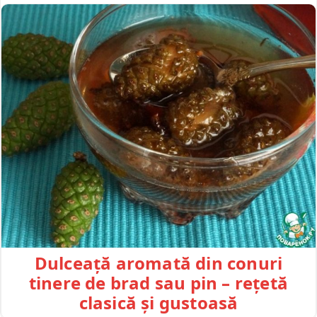
Dulceață aromată din conuri
tinere de brad sau pin – rețetă
clasică și gustoasă