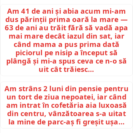
Am 41 de ani și abia acum mi-am
dus părinții prima oară la mare —
63 de ani au trăit fără să vadă apa
mai mare decât iazul din sat, iar
când mama a pus prima dată
piciorul pe nisip a început să
plângă și mi-a spus ceva ce n-o să
uit cât trăiesc…
Am strâns 2 luni din pensie pentru
un tort de ziua nepoatei, iar când
am intrat în cofetăria aia luxoasă
din centru, vânzătoarea s-a uitat
la mine de parc-aș fi greșit ușa…