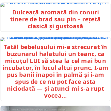
Dulceață aromată din conuri
tinere de brad sau pin – rețetă
clasică și gustoasă
Tatăl bebelușului mi-a strecurat în
buzunarul halatului un teanc, ca
micuțul LUI să stea la cel mai bun
incubator, în locul altui prunc. I-am
pus banii înapoi în palmă și i-am
spus de ce nu pot face asta
niciodată — și atunci mi s-a rupt
vocea…