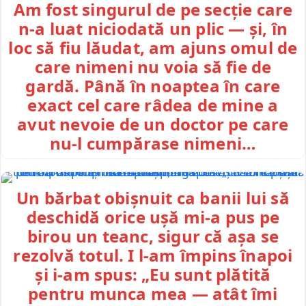
Am fost singurul de pe secție care
n-a luat niciodată un plic — și, în
loc să fiu lăudat, am ajuns omul de
care nimeni nu voia să fie de
gardă. Până în noaptea în care
exact cel care râdea de mine a
avut nevoie de un doctor pe care
nu-l cumpărase nimeni…
Un bărbat obișnuit ca banii lui să
deschidă orice ușă mi-a pus pe
birou un teanc, sigur că așa se
rezolvă totul. I l-am împins înapoi
și i-am spus: „Eu sunt plătită
pentru munca mea — atât îmi