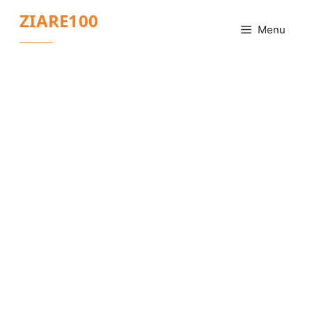
Sari
ZIARE100
la
Menu
conținut