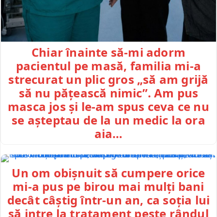
Chiar înainte să-mi adorm
pacientul pe masă, familia mi-a
strecurat un plic gros „să am grijă
să nu pățească nimic”. Am pus
masca jos și le-am spus ceva ce nu
se așteptau de la un medic la ora
aia…
Un om obișnuit să cumpere orice
mi-a pus pe birou mai mulți bani
decât câștig într-un an, ca soția lui
să intre la tratament peste rândul