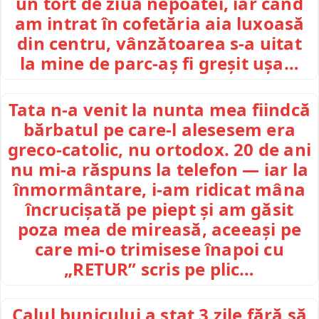
un tort de ziua nepoatei, iar când
am intrat în cofetăria aia luxoasă
din centru, vânzătoarea s-a uitat
la mine de parc-aș fi greșit ușa…
Tata n-a venit la nunta mea fiindcă
bărbatul pe care-l alesesem era
greco-catolic, nu ortodox. 20 de ani
nu mi-a răspuns la telefon — iar la
înmormântare, i-am ridicat mâna
încrucișată pe piept și am găsit
poza mea de mireasă, aceeași pe
care mi-o trimisese înapoi cu
„RETUR” scris pe plic…
Calul bunicului a stat 3 zile fără să