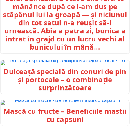
mănânce după ce l-am dus pe
stăpânul lui la groapă — și niciunul
din tot satul n-a reușit să-l
urnească. Abia a patra zi, bunica a
intrat în grajd cu un lucru vechi al
bunicului în mână…
Dulceață specială din conuri de pin
și portocale – o combinație
surprinzătoare
Mască cu fructe – Beneficiile mastii
cu capsuni