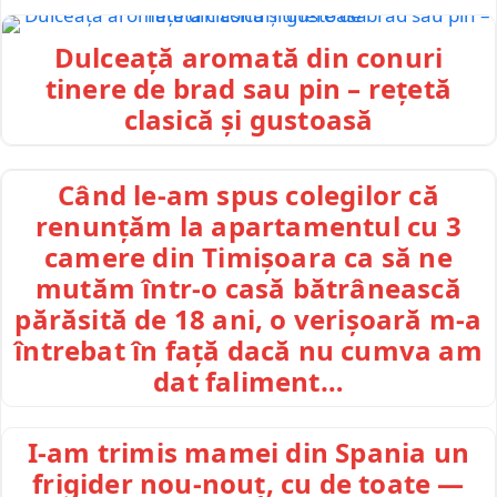
Dulceață aromată din conuri
tinere de brad sau pin – rețetă
clasică și gustoasă
Când le-am spus colegilor că
renunțăm la apartamentul cu 3
camere din Timișoara ca să ne
mutăm într-o casă bătrânească
părăsită de 18 ani, o verișoară m-a
întrebat în față dacă nu cumva am
dat faliment…
I-am trimis mamei din Spania un
frigider nou-nouț, cu de toate —