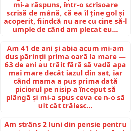
mi-a răspuns, într-o scrisoare
scrisă de mână, că ea îl ține gol și
acoperit, fiindcă nu are cu cine să-l
umple de când am plecat eu…
Am 41 de ani și abia acum mi-am
dus părinții prima oară la mare —
63 de ani au trăit fără să vadă apa
mai mare decât iazul din sat, iar
când mama a pus prima dată
piciorul pe nisip a început să
plângă și mi-a spus ceva ce n-o să
uit cât trăiesc…
Am strâns 2 luni din pensie pentru