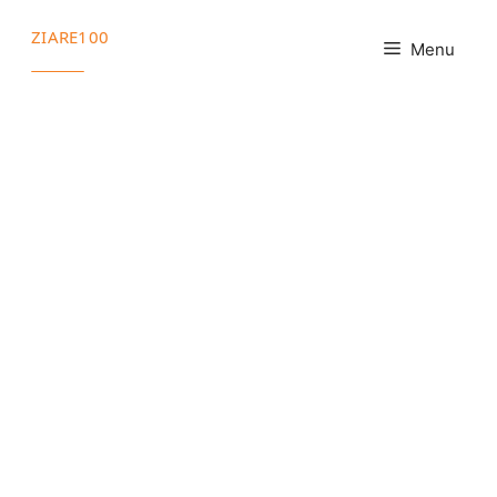
Sari
ZIARE100
la
Menu
conținut