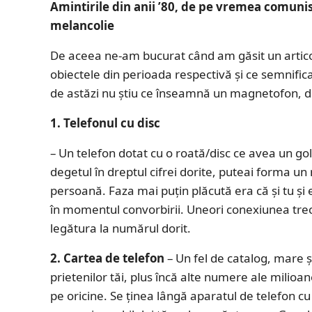
Amintirile din anii ’80, de pe vremea comuni
melancolie
De aceea ne-am bucurat când am găsit un articol
obiectele din perioada respectivă și ce semnifica
de astăzi nu știu ce înseamnă un magnetofon, 
1. Telefonul cu disc
– Un telefon dotat cu o roată/disc ce avea un gol 
degetul în dreptul cifrei dorite, puteai forma un
persoană. Faza mai puțin plăcută era că și tu și el
în momentul convorbirii. Uneori conexiunea trece
legătura la numărul dorit.
2. Cartea de telefon
– Un fel de catalog, mare ș
prietenilor tăi, plus încă alte numere ale milioa
pe oricine. Se ținea lângă aparatul de telefon cu