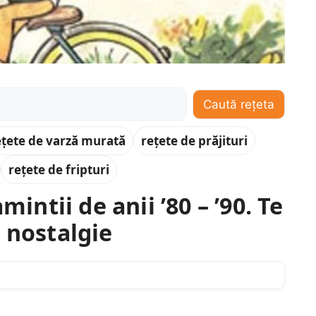
Caută rețeta
ețete de varză murată
rețete de prăjituri
rețete de fripturi
mintii de anii ’80 – ’90. Te
 nostalgie