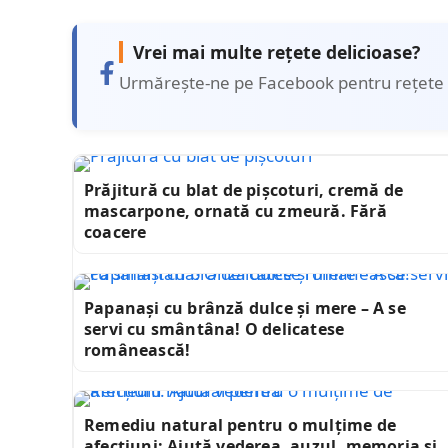
Vrei mai multe rețete delicioase?
Urmărește-ne pe Facebook pentru rețete 
Prăjitură cu blat de pișcoturi, cremă de
mascarpone, ornată cu zmeură. Fără
coacere
Papanași cu brânză dulce și mere – A se
servi cu smântâna! O delicatese
românească!
Remediu natural pentru o mulțime de
afecțiuni: Ajută vederea, auzul, memoria și