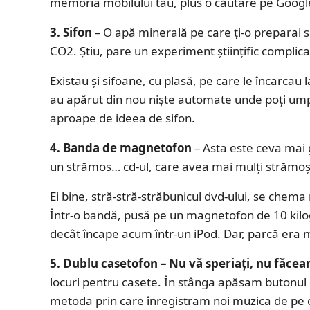
memoria mobilului tău, plus o căutare pe Googl
3. Sifon
– O apă minerală pe care ți-o preparai si
CO2. Știu, pare un experiment științific complica
Existau și sifoane, cu plasă, pe care le încarcau l
au apărut din nou niște automate unde poți umpl
aproape de ideea de sifon.
4. Banda de magnetofon
– Asta este ceva mai g
un strămos… cd-ul, care avea mai mulți strămoș
Ei bine, stră-stră-străbunicul dvd-ului, se che
Într-o bandă, pusă pe un magnetofon de 10 kil
decât încape acum într-un iPod. Dar, parcă era 
5. Dublu casetofon – Nu vă speriați, nu făc
locuri pentru casete. În stânga apăsam butonul d
metoda prin care înregistram noi muzica de pe o