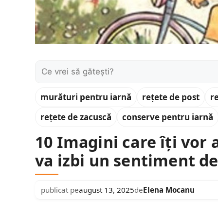
Caută:
murături pentru iarnă
rețete de post
r
rețete de zacuscă
conserve pentru iarnă
10 Imagini care îți vor a
va izbi un sentiment de
publicat pe
august 13, 2025
de
Elena Mocanu