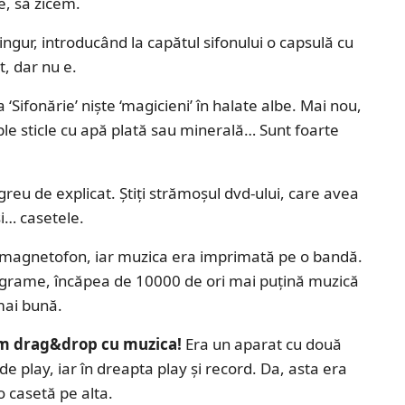
e, să zicem.
ngur, introducând la capătul sifonului o capsulă cu
t, dar nu e.
a ‘Sifonărie’ niște ‘magicieni’ în halate albe. Mai nou,
e sticle cu apă plată sau minerală… Sunt foarte
reu de explicat. Știți strămoșul dvd-ului, care avea
i… casetele.
ma magnetofon, iar muzica era imprimată pe o bandă.
ograme, încăpea de 10000 de ori mai puțină muzică
mai bună.
eam drag&drop cu muzica!
Era un aparat cu două
e play, iar în dreapta play și record. Da, asta era
 casetă pe alta.