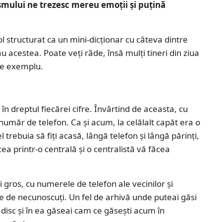
smului ne trezesc mereu emoții și puțină
 structurat ca un mini-dicționar cu câteva dintre
u acestea. Poate veți râde, însă mulți tineri din ziua
de exemplu.
în dreptul fiecărei cifre. Învârtind de aceasta, cu
 număr de telefon. Ca și acum, la celălalt capăt era o
 trebuia să fiți acasă, lângă telefon și lângă părinți,
a printr-o centrală și o centralistă vă făcea
i gros, cu numerele de telefon ale vecinilor și
ne de necunoscuți. Un fel de arhivă unde puteai găsi
 disc și în ea găseai cam ce găsești acum în