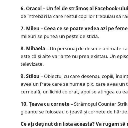
6. Oracol – Un fel de strămoș al Facebook-ului
de întrebări la care restul copiilor trebuiau să ră
7. Mileu – Ceea ce se poate vedea azi pe femei
mileuri se punea un pește de sticlă.
8. Mihaela
– Un personaj de desene animate car
este că și alte variante nu prea existau. Un epi
televizate.
9. Stilou
– Obiectul cu care desenau copiii, înaint
avea un frate care se numea pix, care avea un ta
cerneală, un lichid colorat, apoi se atingea cu 
10. Țeava cu cornete
– Strămoșul Counter Strike-
gloanțe se foloseau o țeavă și cornete de hârtie
Ce ați deținut din lista aceasta? Va rugam să 