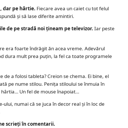
, dar pe hârtie.
Fiecare avea un caiet cu tot felul
spundă și să lase diferite amintiri.
le de pe stradă noi țineam pe televizor.
Iar peste
e era foarte îndrăgit ăn acea vreme. Adevărul
sod dura mult prea puțin, la fel ca toate programele
e de a folosi tableta? Creion se chema. Ei bine, el
tă pe nume stilou. Penița stiloului se înmuia în
ea hârtia… Un fel de mouse înapoiat…
ului, numai că se juca în decor real și în loc de
.
ne scrieți în comentarii.