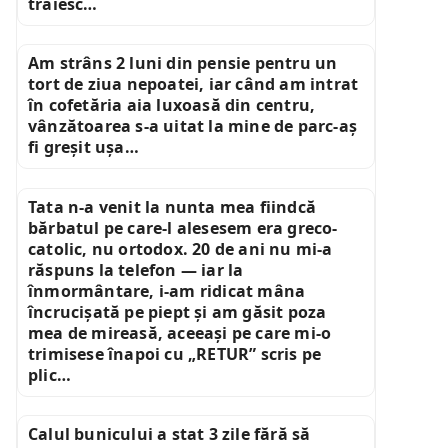
trăiesc…
Am strâns 2 luni din pensie pentru un
tort de ziua nepoatei, iar când am intrat
în cofetăria aia luxoasă din centru,
vânzătoarea s-a uitat la mine de parc-aș
fi greșit ușa…
Tata n-a venit la nunta mea fiindcă
bărbatul pe care-l alesesem era greco-
catolic, nu ortodox. 20 de ani nu mi-a
răspuns la telefon — iar la
înmormântare, i-am ridicat mâna
încrucișată pe piept și am găsit poza
mea de mireasă, aceeași pe care mi-o
trimisese înapoi cu „RETUR” scris pe
plic…
Calul bunicului a stat 3 zile fără să