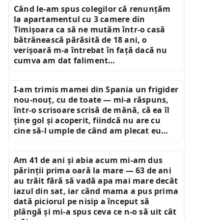
Când le-am spus colegilor că renunțăm
la apartamentul cu 3 camere din
Timișoara ca să ne mutăm într-o casă
bătrânească părăsită de 18 ani, o
verișoară m-a întrebat în față dacă nu
cumva am dat faliment…
I-am trimis mamei din Spania un frigider
nou-nouț, cu de toate — mi-a răspuns,
într-o scrisoare scrisă de mână, că ea îl
ține gol și acoperit, fiindcă nu are cu
cine să-l umple de când am plecat eu…
Am 41 de ani și abia acum mi-am dus
părinții prima oară la mare — 63 de ani
au trăit fără să vadă apa mai mare decât
iazul din sat, iar când mama a pus prima
dată piciorul pe nisip a început să
plângă și mi-a spus ceva ce n-o să uit cât