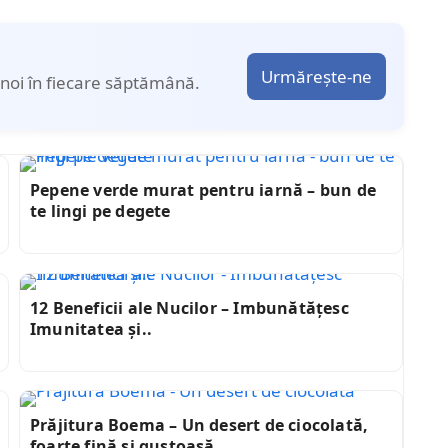
Urmărește-ne
noi în fiecare săptămână.
Pepene verde murat pentru iarnă – bun de
te lingi pe degete
12 Beneficii ale Nucilor – Imbunătățesc
Imunitatea și..
Prăjitura Boema – Un desert de ciocolată,
foarte fină și gustoasă