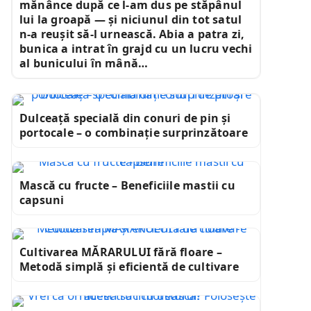
mănânce după ce l-am dus pe stăpânul
lui la groapă — și niciunul din tot satul
n-a reușit să-l urnească. Abia a patra zi,
bunica a intrat în grajd cu un lucru vechi
al bunicului în mână…
Dulceață specială din conuri de pin și
portocale – o combinație surprinzătoare
Mască cu fructe – Beneficiile mastii cu
capsuni
Cultivarea MĂRARULUI fără floare –
Metodă simplă și eficientă de cultivare