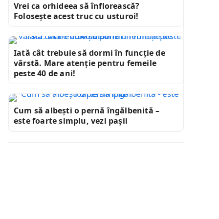
Vrei ca orhideea să înflorească?
Folosește acest truc cu usturoi!
Iată cât trebuie să dormi în funcție de
vârstă. Mare atenție pentru femeile
peste 40 de ani!
Cum să albești o pernă îngălbenită –
este foarte simplu, vezi pașii