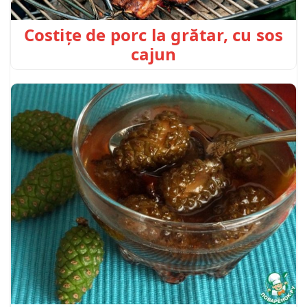
Costițe de porc la grătar, cu sos
cajun