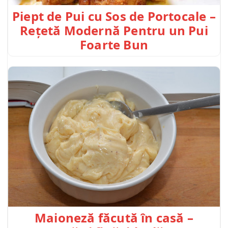
Piept de Pui cu Sos de Portocale –
Rețetă Modernă Pentru un Pui
Foarte Bun
Maioneză făcută în casă –