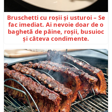
Bruschetti cu roșii și usturoi – Se
fac imediat. Ai nevoie doar de o
baghetă de pâine, roșii, busuioc
și câteva condimente.