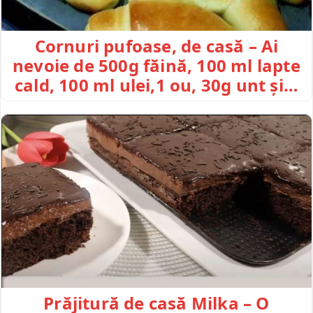
Cornuri pufoase, de casă – Ai
nevoie de 500g făină, 100 ml lapte
cald, 100 ml ulei,1 ou, 30g unt și…
Prăjitură de casă Milka – O