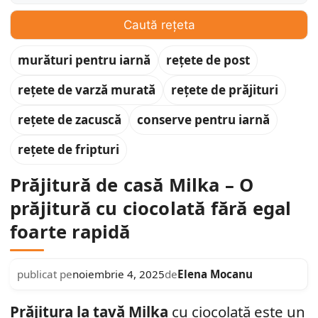
Caută rețeta
murături pentru iarnă
rețete de post
rețete de varză murată
rețete de prăjituri
rețete de zacuscă
conserve pentru iarnă
rețete de fripturi
Prăjitură de casă Milka – O
prăjitură cu ciocolată fără egal
foarte rapidă
Elena Mocanu
publicat pe
noiembrie 4, 2025
de
Prăjitura la tavă Milka
cu ciocolată este un