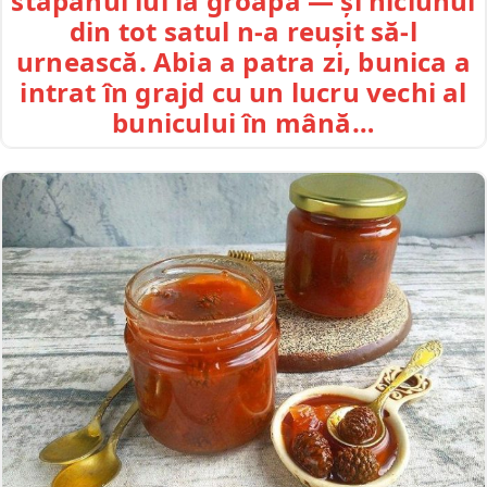
stăpânul lui la groapă — și niciunul
din tot satul n-a reușit să-l
urnească. Abia a patra zi, bunica a
intrat în grajd cu un lucru vechi al
bunicului în mână…