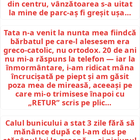
din centru, vânzătoarea s-a uitat
la mine de parc-aș fi greșit ușa…
Tata n-a venit la nunta mea fiindcă
bărbatul pe care-l alesesem era
greco-catolic, nu ortodox. 20 de ani
nu mi-a răspuns la telefon — iar la
înmormântare, i-am ridicat mâna
încrucișată pe piept și am găsit
poza mea de mireasă, aceeași pe
care mi-o trimisese înapoi cu
„RETUR” scris pe plic…
Calul bunicului a stat 3 zile fără să
mănânce după ce l-am dus pe