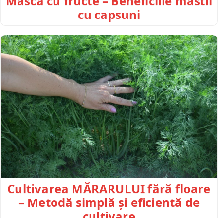
Mască cu fructe – Beneficiile mastii
cu capsuni
Cultivarea MĂRARULUI fără floare
– Metodă simplă și eficientă de
cultivare