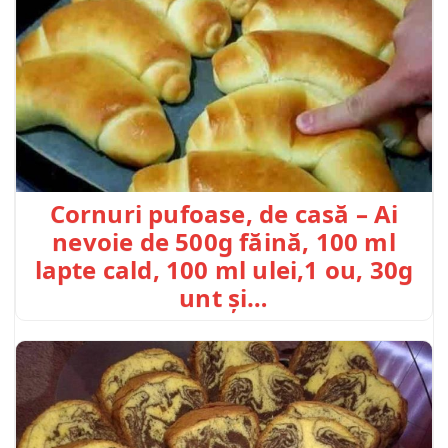
Cornuri pufoase, de casă – Ai
nevoie de 500g făină, 100 ml
lapte cald, 100 ml ulei,1 ou, 30g
unt și…