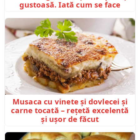
gustoasă. Iată cum se face
Musaca cu vinete și dovlecei și
carne tocată – rețetă excelentă
și ușor de făcut