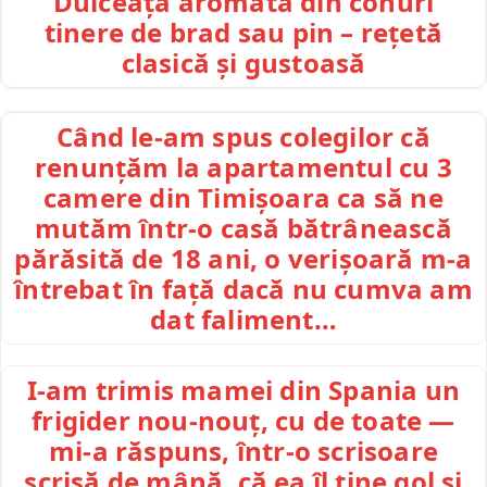
Dulceață aromată din conuri
tinere de brad sau pin – rețetă
clasică și gustoasă
Când le-am spus colegilor că
renunțăm la apartamentul cu 3
camere din Timișoara ca să ne
mutăm într-o casă bătrânească
părăsită de 18 ani, o verișoară m-a
întrebat în față dacă nu cumva am
dat faliment…
I-am trimis mamei din Spania un
frigider nou-nouț, cu de toate —
mi-a răspuns, într-o scrisoare
scrisă de mână, că ea îl ține gol și