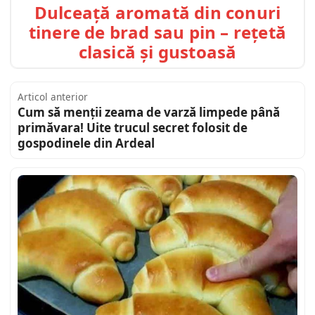
Dulceață aromată din conuri
tinere de brad sau pin – rețetă
clasică și gustoasă
Articol anterior
Cum să menții zeama de varză limpede până
primăvara! Uite trucul secret folosit de
gospodinele din Ardeal