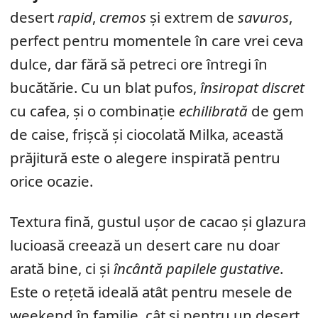
desert
rapid
,
cremos
și extrem de
savuros
,
perfect pentru momentele în care vrei ceva
dulce, dar fără să petreci ore întregi în
bucătărie. Cu un blat pufos,
însiropat discret
cu cafea, și o combinație
echilibrată
de gem
de caise, frișcă și ciocolată Milka, această
prăjitură este o alegere inspirată pentru
orice ocazie.
Textura fină, gustul ușor de cacao și glazura
lucioasă creează un desert care nu doar
arată bine, ci și
încântă papilele gustative
.
Este o rețetă ideală atât pentru mesele de
weekend în familie, cât și pentru un desert