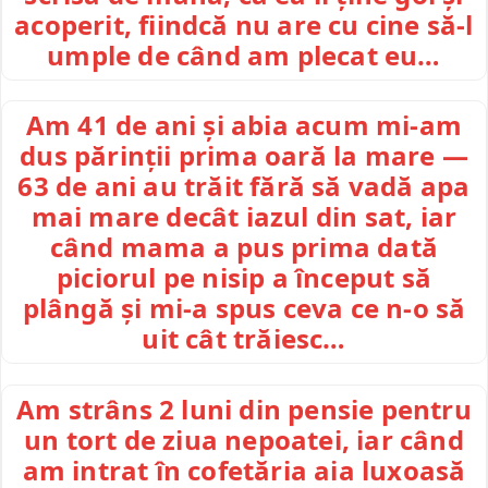
acoperit, fiindcă nu are cu cine să-l
umple de când am plecat eu…
Am 41 de ani și abia acum mi-am
dus părinții prima oară la mare —
63 de ani au trăit fără să vadă apa
mai mare decât iazul din sat, iar
când mama a pus prima dată
piciorul pe nisip a început să
plângă și mi-a spus ceva ce n-o să
uit cât trăiesc…
Am strâns 2 luni din pensie pentru
un tort de ziua nepoatei, iar când
am intrat în cofetăria aia luxoasă