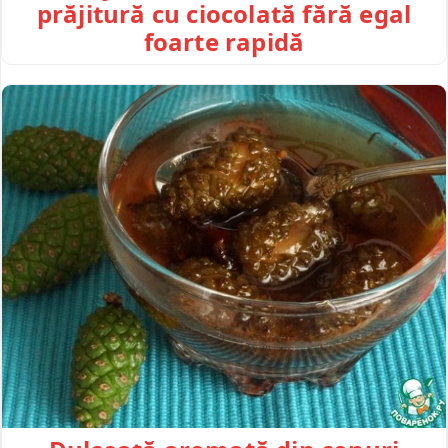
prăjitură cu ciocolată fără egal
foarte rapidă