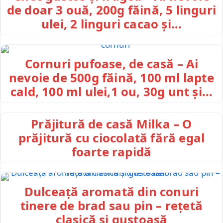
de doar 3 ouă, 200g făină, 5 linguri
ulei, 2 linguri cacao și…
Cornuri pufoase, de casă – Ai
nevoie de 500g făină, 100 ml lapte
cald, 100 ml ulei,1 ou, 30g unt și…
Prăjitură de casă Milka – O
prăjitură cu ciocolată fără egal
foarte rapidă
Dulceață aromată din conuri
tinere de brad sau pin – rețetă
clasică și gustoasă