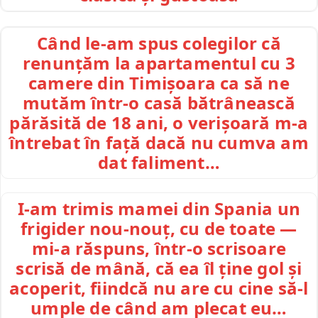
Când le-am spus colegilor că
renunțăm la apartamentul cu 3
camere din Timișoara ca să ne
mutăm într-o casă bătrânească
părăsită de 18 ani, o verișoară m-a
întrebat în față dacă nu cumva am
dat faliment…
I-am trimis mamei din Spania un
frigider nou-nouț, cu de toate —
mi-a răspuns, într-o scrisoare
scrisă de mână, că ea îl ține gol și
acoperit, fiindcă nu are cu cine să-l
umple de când am plecat eu…