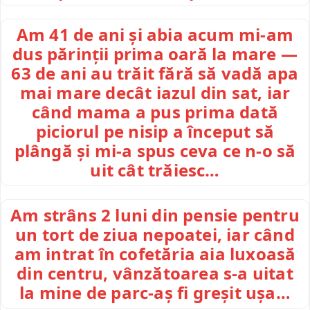
Am 41 de ani și abia acum mi-am
dus părinții prima oară la mare —
63 de ani au trăit fără să vadă apa
mai mare decât iazul din sat, iar
când mama a pus prima dată
piciorul pe nisip a început să
plângă și mi-a spus ceva ce n-o să
uit cât trăiesc…
Am strâns 2 luni din pensie pentru
un tort de ziua nepoatei, iar când
am intrat în cofetăria aia luxoasă
din centru, vânzătoarea s-a uitat
la mine de parc-aș fi greșit ușa…