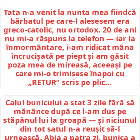
Tata n-a venit la nunta mea fiindcă
bărbatul pe care-l alesesem era
greco-catolic, nu ortodox. 20 de ani
nu mi-a răspuns la telefon — iar la
înmormântare, i-am ridicat mâna
încrucișată pe piept și am găsit
poza mea de mireasă, aceeași pe
care mi-o trimisese înapoi cu
„RETUR” scris pe plic…
Calul bunicului a stat 3 zile fără să
mănânce după ce l-am dus pe
stăpânul lui la groapă — și niciunul
din tot satul n-a reușit să-l
urnească. Abia a patra zi, bunica a