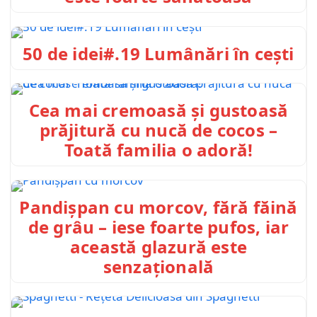
50 de idei#.19 Lumânări în ceşti
Cea mai cremoasă și gustoasă
prăjitură cu nucă de cocos –
Toată familia o adoră!
Pandișpan cu morcov, fără făină
de grâu – iese foarte pufos, iar
această glazură este
senzațională