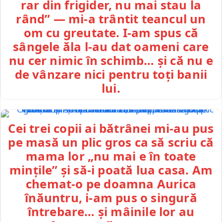
rar din frigider, nu mai stau la
rând” — mi-a trântit teancul un
om cu greutate. I-am spus că
sângele ăla l-au dat oameni care
nu cer nimic în schimb… și că nu e
de vânzare nici pentru toți banii
lui.
Cei trei copii ai bătrânei mi-au pus
pe masă un plic gros ca să scriu că
mama lor „nu mai e în toate
mințile” și să-i poată lua casa. Am
chemat-o pe doamna Aurica
înăuntru, i-am pus o singură
întrebare… și mâinile lor au