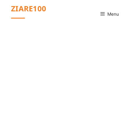
Sari
ZIARE100
la
Menu
conținut