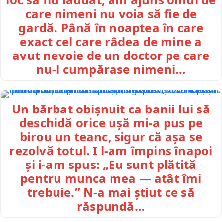
care nimeni nu voia să fie de
gardă. Până în noaptea în care
exact cel care râdea de mine a
avut nevoie de un doctor pe care
nu-l cumpărase nimeni…
Un bărbat obișnuit ca banii lui să
deschidă orice ușă mi-a pus pe
birou un teanc, sigur că așa se
rezolvă totul. I l-am împins înapoi
și i-am spus: „Eu sunt plătită
pentru munca mea — atât îmi
trebuie.” N-a mai știut ce să
răspundă…