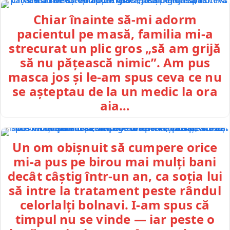
Chiar înainte să-mi adorm
pacientul pe masă, familia mi-a
strecurat un plic gros „să am grijă
să nu pățească nimic”. Am pus
masca jos și le-am spus ceva ce nu
se așteptau de la un medic la ora
aia…
Un om obișnuit să cumpere orice
mi-a pus pe birou mai mulți bani
decât câștig într-un an, ca soția lui
să intre la tratament peste rândul
celorlalți bolnavi. I-am spus că
timpul nu se vinde — iar peste o