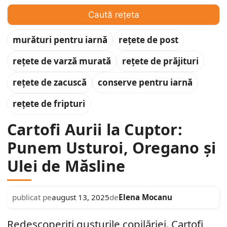
Caută rețeta
murături pentru iarnă
rețete de post
rețete de varză murată
rețete de prăjituri
rețete de zacuscă
conserve pentru iarnă
rețete de fripturi
Cartofi Aurii la Cuptor:
Punem Usturoi, Oregano și
Ulei de Măsline
Elena Mocanu
publicat pe
august 13, 2025
de
Redescoperiți gusturile copilăriei. Cartofi