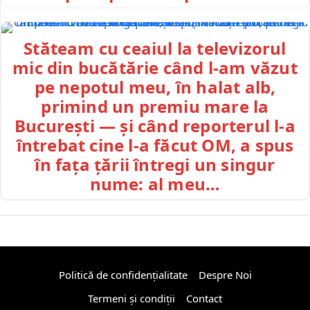
Stăteam cu ceaiul la televizorul
mic din bucătărie când l-am văzut
pe nepotul meu, în halat alb,
primind un premiu mare la
București — și când reporterul l-a
întrebat cine l-a făcut OM, a spus
în fața țării întregi un singur
nume: al meu…
Politică de confidențialitate
Despre Noi
Termeni și condiții
Contact