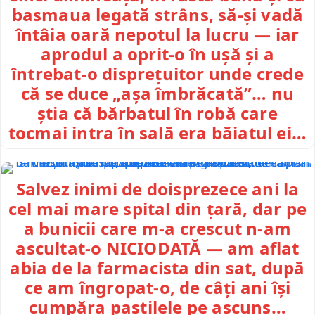
basmaua legată strâns, să-și vadă
întâia oară nepotul la lucru — iar
aprodul a oprit-o în ușă și a
întrebat-o disprețuitor unde crede
că se duce „așa îmbrăcată”… nu
știa că bărbatul în robă care
tocmai intra în sală era băiatul ei…
Salvez inimi de doisprezece ani la
cel mai mare spital din țară, dar pe
a bunicii care m-a crescut n-am
ascultat-o NICIODATĂ — am aflat
abia de la farmacista din sat, după
ce am îngropat-o, de câți ani își
cumpăra pastilele pe ascuns…