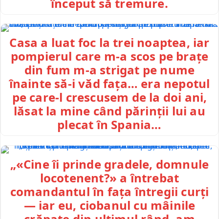
început să tremure.
Casa a luat foc la trei noaptea, iar
pompierul care m-a scos pe brațe
din fum m-a strigat pe nume
înainte să-i văd fața… era nepotul
pe care-l crescusem de la doi ani,
lăsat la mine când părinții lui au
plecat în Spania…
„«Cine îi prinde gradele, domnule
locotenent?» a întrebat
comandantul în fața întregii curți
— iar eu, ciobanul cu mâinile
crăpate din ultimul rând, am