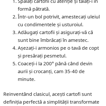
Spălați cartofii cu atenție și tăiați-i în
formă pătrată.
Într-un bol potrivit, amestecați uleiul
cu condimentele și usturoiul.
Adăugați cartofii și asigurați-vă că
sunt bine îmbrăcați în amestec.
Așezați-i armonios pe o tavă de copt
și presărați pesmetul.
Coaceți-i la 200° până când devin
aurii și crocanți, cam 35-40 de
minute.
Reinventând clasicul, acești cartofi sunt
definiția perfectă a simplității transformate