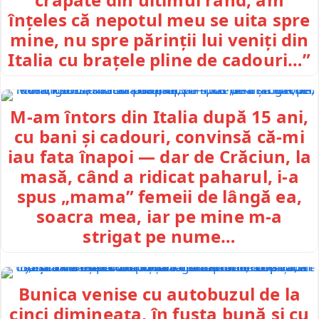
înțeles că nepotul meu se uita spre
mine, nu spre părinții lui veniți din
Italia cu brațele pline de cadouri…”
M-am întors din Italia după 15 ani,
cu bani și cadouri, convinsă că-mi
iau fata înapoi — dar de Crăciun, la
masă, când a ridicat paharul, i-a
spus „mama” femeii de lângă ea,
soacra mea, iar pe mine m-a
strigat pe nume…
Bunica venise cu autobuzul de la
cinci dimineața, în fusta bună și cu