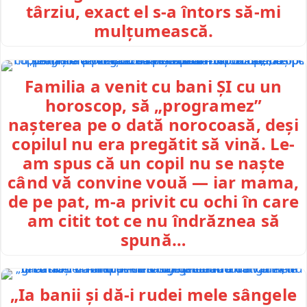
târziu, exact el s-a întors să-mi
mulțumească.
Familia a venit cu bani ȘI cu un
horoscop, să „programez”
nașterea pe o dată norocoasă, deși
copilul nu era pregătit să vină. Le-
am spus că un copil nu se naște
când vă convine vouă — iar mama,
de pe pat, m-a privit cu ochi în care
am citit tot ce nu îndrăznea să
spună…
„Ia banii și dă-i rudei mele sângele