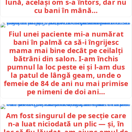
lună, același om s-a întors, dar nu
cu bani în mână…
Fiul unei paciente mi-a numărat
bani în palmă ca să-i îngrijesc
mama mai bine decât pe ceilalți
bătrâni din salon. I-am închis
pumnul la loc peste ei și l-am dus
la patul de lângă geam, unde o
femeie de 84 de ani nu mai primise
pe nimeni de doi ani…
Am fost singurul de pe secție care
n-a luat niciodată un plic — și, în
loc să fiu lăudat, am ajuns omul de