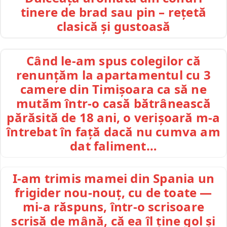
tinere de brad sau pin – rețetă
clasică și gustoasă
Când le-am spus colegilor că
renunțăm la apartamentul cu 3
camere din Timișoara ca să ne
mutăm într-o casă bătrânească
părăsită de 18 ani, o verișoară m-a
întrebat în față dacă nu cumva am
dat faliment…
I-am trimis mamei din Spania un
frigider nou-nouț, cu de toate —
mi-a răspuns, într-o scrisoare
scrisă de mână, că ea îl ține gol și