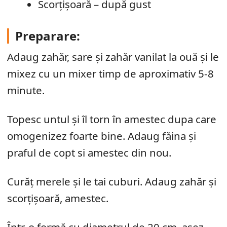
Scorțișoară – după gust
Preparare:
Adaug zahăr, sare și zahăr vanilat la ouă și le
mixez cu un mixer timp de aproximativ 5-8
minute.
Topesc untul și îl torn în amestec dupa care
omogenizez foarte bine. Adaug făina și
praful de copt si amestec din nou.
Curăț merele și le tai cuburi. Adaug zahăr și
scorțișoară, amestec.
Într-o formă cu diametrul de 20 cm, așez