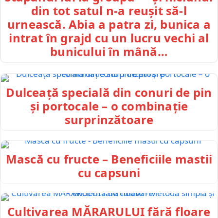
din tot satul n-a reușit să-l
urnească. Abia a patra zi, bunica a
intrat în grajd cu un lucru vechi al
bunicului în mână…
Dulceață specială din conuri de pin
și portocale – o combinație
surprinzătoare
Mască cu fructe – Beneficiile mastii
cu capsuni
Cultivarea MĂRARULUI fără floare