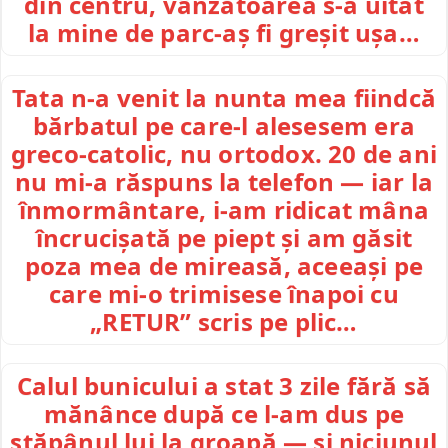
din centru, vânzătoarea s-a uitat
la mine de parc-aș fi greșit ușa…
Tata n-a venit la nunta mea fiindcă
bărbatul pe care-l alesesem era
greco-catolic, nu ortodox. 20 de ani
nu mi-a răspuns la telefon — iar la
înmormântare, i-am ridicat mâna
încrucișată pe piept și am găsit
poza mea de mireasă, aceeași pe
care mi-o trimisese înapoi cu
„RETUR” scris pe plic…
Calul bunicului a stat 3 zile fără să
mănânce după ce l-am dus pe
stăpânul lui la groapă — și niciunul