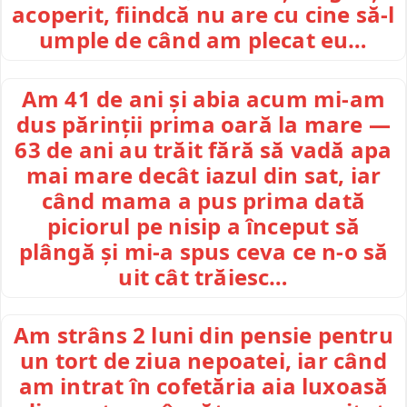
acoperit, fiindcă nu are cu cine să-l
umple de când am plecat eu…
Am 41 de ani și abia acum mi-am
dus părinții prima oară la mare —
63 de ani au trăit fără să vadă apa
mai mare decât iazul din sat, iar
când mama a pus prima dată
piciorul pe nisip a început să
plângă și mi-a spus ceva ce n-o să
uit cât trăiesc…
Am strâns 2 luni din pensie pentru
un tort de ziua nepoatei, iar când
am intrat în cofetăria aia luxoasă