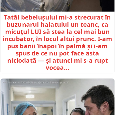
Tatăl bebelușului mi-a strecurat în
buzunarul halatului un teanc, ca
micuțul LUI să stea la cel mai bun
incubator, în locul altui prunc. I-am
pus banii înapoi în palmă și i-am
spus de ce nu pot face asta
niciodată — și atunci mi s-a rupt
vocea…