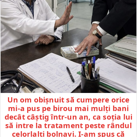
Un om obișnuit să cumpere orice
mi-a pus pe birou mai mulți bani
decât câștig într-un an, ca soția lui
să intre la tratament peste rândul
celorlalți bolnavi. I-am spus că