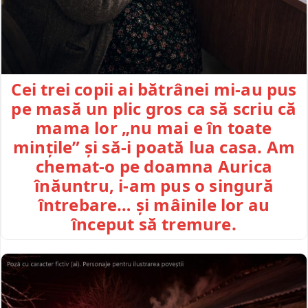
Cei trei copii ai bătrânei mi-au pus
pe masă un plic gros ca să scriu că
mama lor „nu mai e în toate
mințile” și să-i poată lua casa. Am
chemat-o pe doamna Aurica
înăuntru, i-am pus o singură
întrebare… și mâinile lor au
început să tremure.