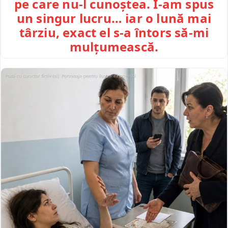
pe care nu-l cunoștea. I-am spus
un singur lucru… iar o lună mai
târziu, exact el s-a întors să-mi
mulțumească.