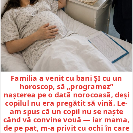
Familia a venit cu bani ȘI cu un
horoscop, să „programez”
nașterea pe o dată norocoasă, deși
copilul nu era pregătit să vină. Le-
am spus că un copil nu se naște
când vă convine vouă — iar mama,
de pe pat, m-a privit cu ochi în care