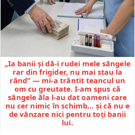
„Ia banii și dă-i rudei mele sângele
rar din frigider, nu mai stau la
rând” — mi-a trântit teancul un
om cu greutate. I-am spus că
sângele ăla l-au dat oameni care
nu cer nimic în schimb… și că nu e
de vânzare nici pentru toți banii
lui.