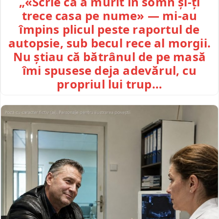
„«Scrie că a murit în somn și-ți
trece casa pe nume» — mi-au
împins plicul peste raportul de
autopsie, sub becul rece al morgii.
Nu știau că bătrânul de pe masă
îmi spusese deja adevărul, cu
propriul lui trup…