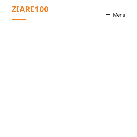
Sari
ZIARE100
la
Menu
conținut