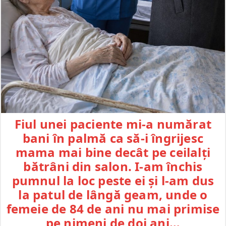
Fiul unei paciente mi-a numărat
bani în palmă ca să-i îngrijesc
mama mai bine decât pe ceilalți
bătrâni din salon. I-am închis
pumnul la loc peste ei și l-am dus
la patul de lângă geam, unde o
femeie de 84 de ani nu mai primise
pe nimeni de doi ani…