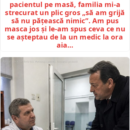
pacientul pe masă, familia mi-a
strecurat un plic gros „să am grijă
să nu pățească nimic”. Am pus
masca jos și le-am spus ceva ce nu
se așteptau de la un medic la ora
aia…