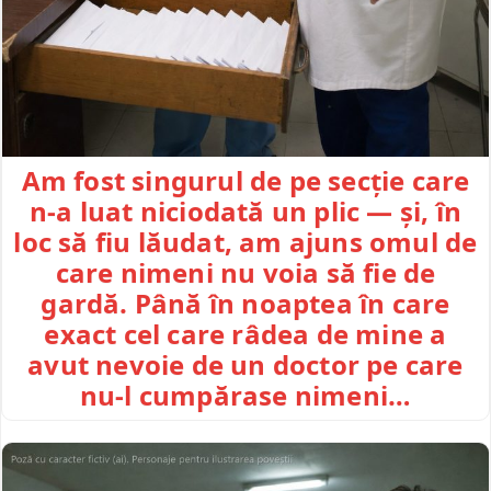
Am fost singurul de pe secție care
n-a luat niciodată un plic — și, în
loc să fiu lăudat, am ajuns omul de
care nimeni nu voia să fie de
gardă. Până în noaptea în care
exact cel care râdea de mine a
avut nevoie de un doctor pe care
nu-l cumpărase nimeni…