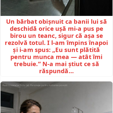
Un bărbat obișnuit ca banii lui să
deschidă orice ușă mi-a pus pe
birou un teanc, sigur că așa se
rezolvă totul. I l-am împins înapoi
și i-am spus: „Eu sunt plătită
pentru munca mea — atât îmi
trebuie.” N-a mai știut ce să
răspundă…