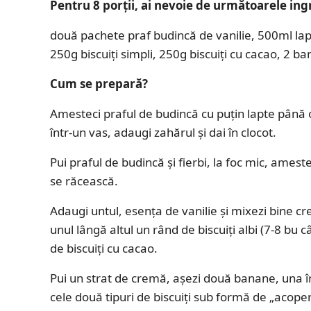
Pentru 8 porţii, ai nevoie de următoarele ing
două pachete praf budincă de vanilie, 500ml lapte
250g biscuiţi simpli, 250g biscuiţi cu cacao, 2 b
Cum se prepară?
Amesteci praful de budincă cu puţin lapte până o
într-un vas, adaugi zahărul şi dai în clocot.
Pui praful de budincă şi fierbi, la foc mic, ames
se răcească.
Adaugi untul, esenţa de vanilie şi mixezi bine cre
unul lângă altul un rând de biscuiţi albi (7-8 bu c
de biscuiţi cu cacao.
Pui un strat de cremă, aşezi două banane, una în
cele două tipuri de biscuiţi sub formă de „acoper