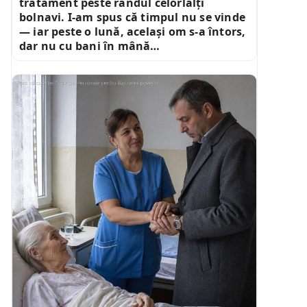
tratament peste rândul celorlalți
bolnavi. I-am spus că timpul nu se vinde
— iar peste o lună, același om s-a întors,
dar nu cu bani în mână…