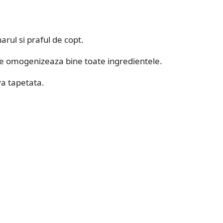
rul si praful de copt.
se omogenizeaza bine toate ingredientele.
ava tapetata.