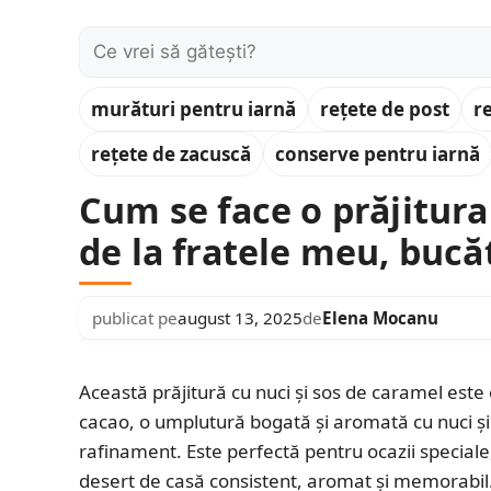
Caută:
murături pentru iarnă
rețete de post
r
rețete de zacuscă
conserve pentru iarnă
Cum se face o prăjitura
de la fratele meu, bucă
publicat pe
august 13, 2025
de
Elena Mocanu
Această prăjitură cu nuci și sos de caramel este 
cacao, o umplutură bogată și aromată cu nuci și
rafinament. Este perfectă pentru ocazii speciale,
desert de casă consistent, aromat și memorabil