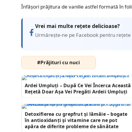
Înfăşori prăjitura de vanilie astfel formată în fol
Vrei mai multe rețete delicioase?
Urmărește-ne pe Facebook pentru rețete 
#Prăjituri cu nuci
Ardei Umpluți – După Ce Vei Încerca Această
Rețetă Doar Așa Vei Pregăti Ardeii Umpluți
Detoxifierea cu grepfrut și lămâie – bogate
în antioxidanți și vitamine care ne pot
apăra de diferite probleme de sănătate