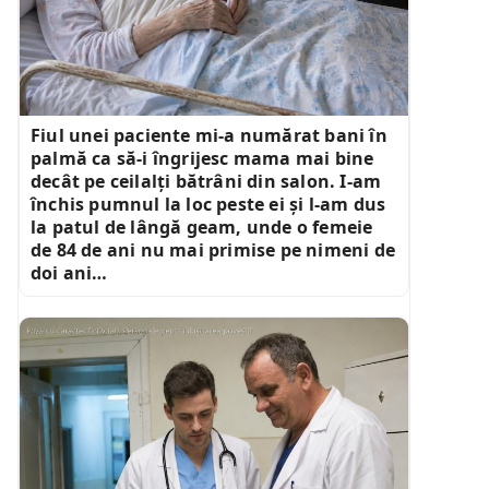
Fiul unei paciente mi-a numărat bani în
palmă ca să-i îngrijesc mama mai bine
decât pe ceilalți bătrâni din salon. I-am
închis pumnul la loc peste ei și l-am dus
la patul de lângă geam, unde o femeie
de 84 de ani nu mai primise pe nimeni de
doi ani…