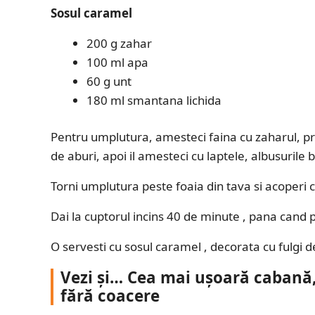
Sosul caramel
200 g zahar
100 ml apa
60 g unt
180 ml smantana lichida
Pentru umplutura, amesteci faina cu zaharul, praf
de aburi, apoi il amesteci cu laptele, albusurile
Torni umplutura peste foaia din tava si acoperi c
Dai la cuptorul incins 40 de minute , pana cand pr
O servesti cu sosul caramel , decorata cu fulgi 
Vezi și… Cea mai ușoară cabană, 
fără coacere