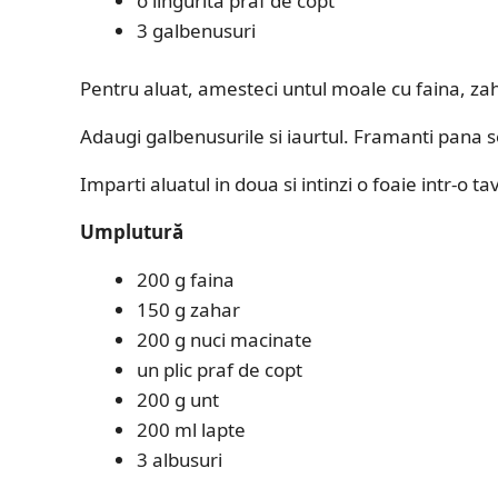
o lingurita praf de copt
3 galbenusuri
Pentru aluat, amesteci untul moale cu faina, zaha
Adaugi galbenusurile si iaurtul. Framanti pana 
Imparti aluatul in doua si intinzi o foaie intr-o t
Umplutură
200 g faina
150 g zahar
200 g nuci macinate
un plic praf de copt
200 g unt
200 ml lapte
3 albusuri