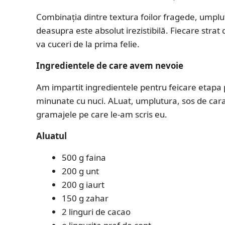
Combinația dintre textura foilor fragede, umplu
deasupra este absolut irezistibilă. Fiecare strat 
va cuceri de la prima felie.
Ingredientele de care avem nevoie
Am impartit ingredientele pentru feicare etapa p
minunate cu nuci. ALuat, umplutura, sos de cara
gramajele pe care le-am scris eu.
Aluatul
500 g faina
200 g unt
200 g iaurt
150 g zahar
2 linguri de cacao