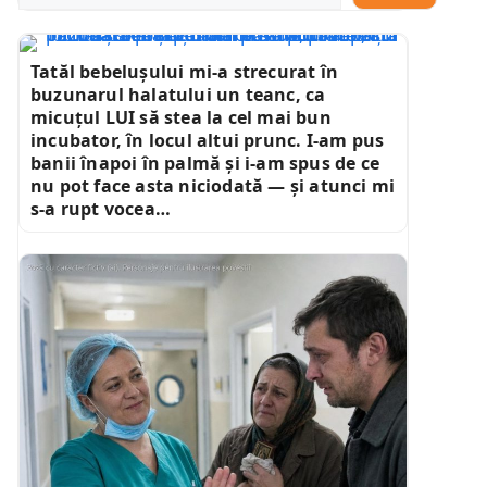
Tatăl bebelușului mi-a strecurat în
buzunarul halatului un teanc, ca
micuțul LUI să stea la cel mai bun
incubator, în locul altui prunc. I-am pus
banii înapoi în palmă și i-am spus de ce
nu pot face asta niciodată — și atunci mi
s-a rupt vocea…