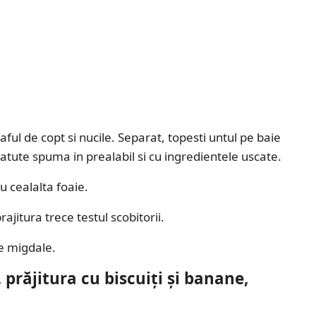
ul de copt si nucile. Separat, topesti untul pe baie
 batute spuma in prealabil si cu ingredientele uscate.
u cealalta foaie.
ajitura trece testul scobitorii.
de migdale.
prăjitura cu biscuiți și banane,