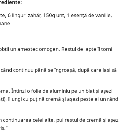
rediente:
, 6 linguri zahăr, 150g unt, 1 esenţă de vanilie,
anane
bţii un amestec omogen. Restul de lapte îl torni
tecând continuu până se îngroaşă, după care laşi să
ma. Întinzi o folie de aluminiu pe un blat şi aşezi
âţi), îi ungi cu puţină cremă şi aşezi peste ei un rând
 continuarea celeilalte, pui restul de cremă şi aşezi
iş.”