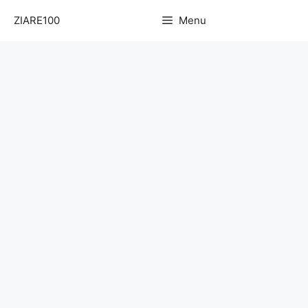
Sari
ZIARE100
Menu
la
conținut