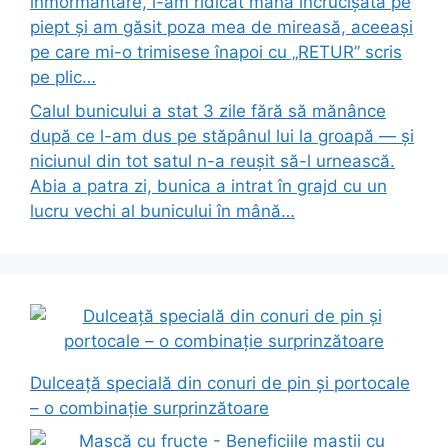
înmormântare, i-am ridicat mâna încrucișată pe
piept și am găsit poza mea de mireasă, aceeași
pe care mi-o trimisese înapoi cu „RETUR” scris
pe plic…
Calul bunicului a stat 3 zile fără să mănânce
după ce l-am dus pe stăpânul lui la groapă — și
niciunul din tot satul n-a reușit să-l urnească.
Abia a patra zi, bunica a intrat în grajd cu un
lucru vechi al bunicului în mână…
Dulceață specială din conuri de pin și portocale
– o combinație surprinzătoare