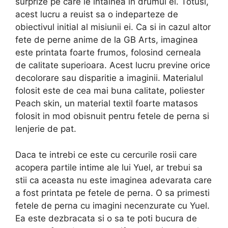
surprize pe care le intalnea in drumul ei. Totusi,
acest lucru a reuist sa o indeparteze de
obiectivul initial al misiunii ei. Ca si in cazul altor
fete de perne anime de la GB Arts, imaginea
este printata foarte frumos, folosind cerneala
de calitate superioara. Acest lucru previne orice
decolorare sau disparitie a imaginii. Materialul
folosit este de cea mai buna calitate, poliester
Peach skin, un material textil foarte matasos
folosit in mod obisnuit pentru fetele de perna si
lenjerie de pat.
Daca te intrebi ce este cu cercurile rosii care
acopera partile intime ale lui Yuel, ar trebui sa
stii ca aceasta nu este imaginea adevarata care
a fost printata pe fetele de perna. O sa primesti
fetele de perna cu imagini necenzurate cu Yuel.
Ea este dezbracata si o sa te poti bucura de