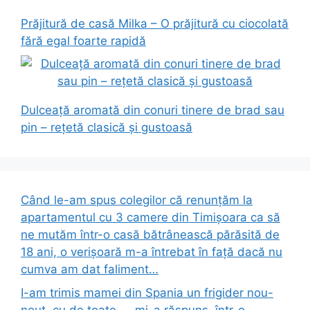
Prăjitură de casă Milka – O prăjitură cu ciocolată
fără egal foarte rapidă
Dulceață aromată din conuri tinere de brad sau
pin – rețetă clasică și gustoasă
Când le-am spus colegilor că renunțăm la
apartamentul cu 3 camere din Timișoara ca să
ne mutăm într-o casă bătrânească părăsită de
18 ani, o verișoară m-a întrebat în față dacă nu
cumva am dat faliment…
I-am trimis mamei din Spania un frigider nou-
nouț, cu de toate — mi-a răspuns, într-o