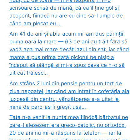
scrisoare scrisă de mână, că ea îl ține gol și
acoperit, fiindcă nu are cu cine să-l umple de
când am plecat eu…
Am 41 de ani și abia acum mi-am dus părinții
prima oară la mare — 63 de ani au trăit fără să
vadă apa mai mare decât iazul din sat, iar când
mama a pus prima dată piciorul pe nisip a
început să plângă și mi-a spus ceva ce n-o să
uit cât trăiesc…
Am strâns 2 luni din pensie pentru un tort de
ziua nepoatei, iar când am intrat în cofetăria aia
luxoasă din centru, vânzătoarea s-a uitat la
mine de parc-aș fi greșit ușa…
Tata n-a venit la nunta mea fiindcă bărbatul pe
care-l alesesem era greco-catolic, nu ortodox.
20 de ani nu mi-a răspuns la telefon — iar la