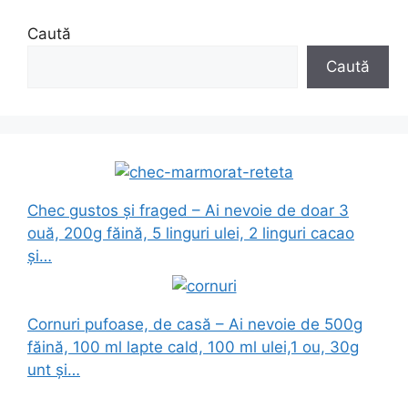
Caută
Caută
Chec gustos și fraged – Ai nevoie de doar 3
ouă, 200g făină, 5 linguri ulei, 2 linguri cacao
și…
Cornuri pufoase, de casă – Ai nevoie de 500g
făină, 100 ml lapte cald, 100 ml ulei,1 ou, 30g
unt și…