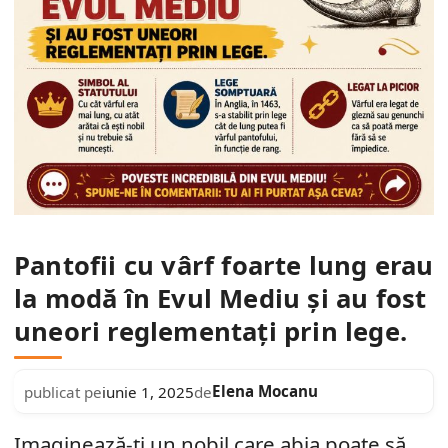
Pantofii cu vârf foarte lung erau
la modă în Evul Mediu și au fost
uneori reglementați prin lege.
Elena Mocanu
publicat pe
iunie 1, 2025
de
Imaginează-ți un nobil care abia poate să