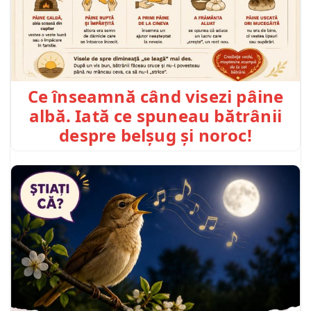
Ce înseamnă când visezi pâine
albă. Iată ce spuneau bătrânii
despre belșug și noroc!