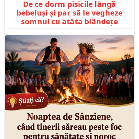
De ce dorm pisicile lângă
bebeluși și par să le vegheze
somnul cu atâta blândețe