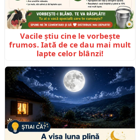
Vacile știu cine le vorbește
frumos. Iată de ce dau mai mult
lapte celor blânzi!