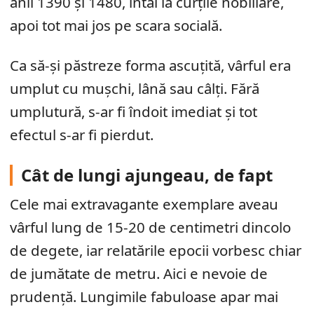
anii 1390 și 1480, întâi la curțile nobiliare,
apoi tot mai jos pe scara socială.
Ca să-și păstreze forma ascuțită, vârful era
umplut cu mușchi, lână sau câlți. Fără
umplutură, s-ar fi îndoit imediat și tot
efectul s-ar fi pierdut.
Cât de lungi ajungeau, de fapt
Cele mai extravagante exemplare aveau
vârful lung de 15-20 de centimetri dincolo
de degete, iar relatările epocii vorbesc chiar
de jumătate de metru. Aici e nevoie de
prudență. Lungimile fabuloase apar mai