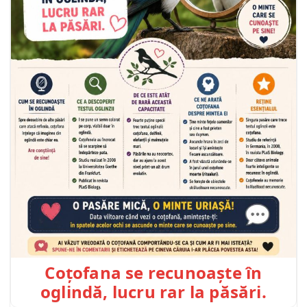
Coțofana se recunoaște în
oglindă, lucru rar la păsări.