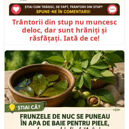
Trântorii din stup nu muncesc
deloc, dar sunt hrăniți și
răsfățați. Iată de ce!