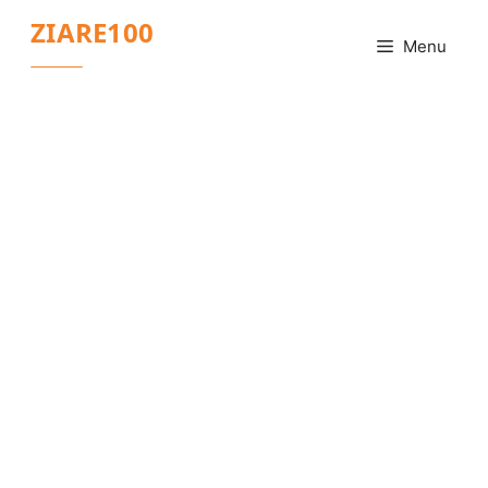
Sari
ZIARE100
la
Menu
conținut