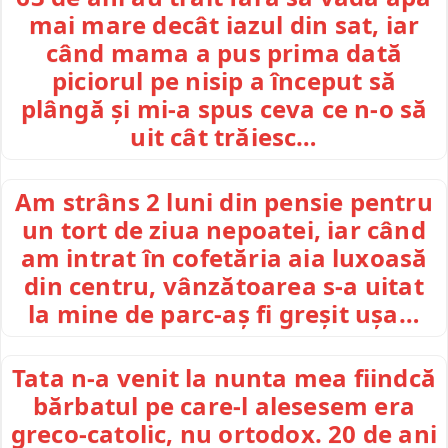
mai mare decât iazul din sat, iar
când mama a pus prima dată
piciorul pe nisip a început să
plângă și mi-a spus ceva ce n-o să
uit cât trăiesc…
Am strâns 2 luni din pensie pentru
un tort de ziua nepoatei, iar când
am intrat în cofetăria aia luxoasă
din centru, vânzătoarea s-a uitat
la mine de parc-aș fi greșit ușa…
Tata n-a venit la nunta mea fiindcă
bărbatul pe care-l alesesem era
greco-catolic, nu ortodox. 20 de ani