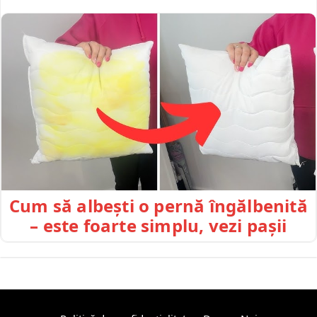
Cum să albești o pernă îngălbenită
– este foarte simplu, vezi pașii