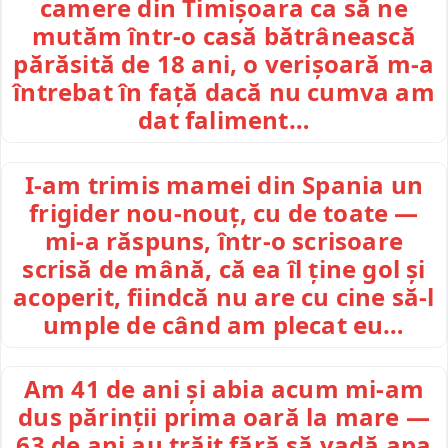
camere din Timișoara ca să ne
mutăm într-o casă bătrânească
părăsită de 18 ani, o verișoară m-a
întrebat în față dacă nu cumva am
dat faliment…
I-am trimis mamei din Spania un
frigider nou-nouț, cu de toate —
mi-a răspuns, într-o scrisoare
scrisă de mână, că ea îl ține gol și
acoperit, fiindcă nu are cu cine să-l
umple de când am plecat eu…
Am 41 de ani și abia acum mi-am
dus părinții prima oară la mare —
63 de ani au trăit fără să vadă apa