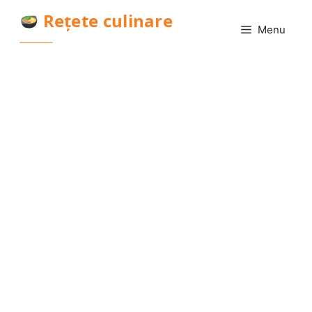
Sari
Rețete culinare
la
Menu
conținut