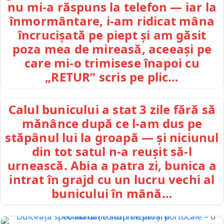
nu mi-a răspuns la telefon — iar la
înmormântare, i-am ridicat mâna
încrucișată pe piept și am găsit
poza mea de mireasă, aceeași pe
care mi-o trimisese înapoi cu
„RETUR” scris pe plic…
Calul bunicului a stat 3 zile fără să
mănânce după ce l-am dus pe
stăpânul lui la groapă — și niciunul
din tot satul n-a reușit să-l
urnească. Abia a patra zi, bunica a
intrat în grajd cu un lucru vechi al
bunicului în mână…