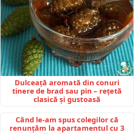
Dulceață aromată din conuri
tinere de brad sau pin – rețetă
clasică și gustoasă
Când le-am spus colegilor că
renunțăm la apartamentul cu 3