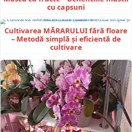
cu capsuni
Cultivarea MĂRARULUI fără floare
– Metodă simplă și eficientă de
cultivare