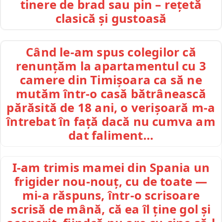
tinere de brad sau pin – rețetă
clasică și gustoasă
Când le-am spus colegilor că
renunțăm la apartamentul cu 3
camere din Timișoara ca să ne
mutăm într-o casă bătrânească
părăsită de 18 ani, o verișoară m-a
întrebat în față dacă nu cumva am
dat faliment…
I-am trimis mamei din Spania un
frigider nou-nouț, cu de toate —
mi-a răspuns, într-o scrisoare
scrisă de mână, că ea îl ține gol și