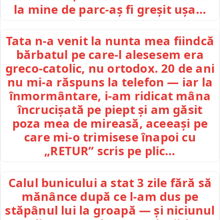
la mine de parc-aș fi greșit ușa…
Tata n-a venit la nunta mea fiindcă
bărbatul pe care-l alesesem era
greco-catolic, nu ortodox. 20 de ani
nu mi-a răspuns la telefon — iar la
înmormântare, i-am ridicat mâna
încrucișată pe piept și am găsit
poza mea de mireasă, aceeași pe
care mi-o trimisese înapoi cu
„RETUR” scris pe plic…
Calul bunicului a stat 3 zile fără să
mănânce după ce l-am dus pe
stăpânul lui la groapă — și niciunul