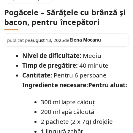
Pogăcele – Sărățele cu brânză și
bacon, pentru începători
Elena Mocanu
publicat pe
august 13, 2025
de
Nivel de dificultate:
Mediu
Timp de pregătire:
40 minute
Cantitate:
Pentru 6 persoane
Ingrediente necesare:
Pentru aluat:
300 ml lapte călduț
200 ml apă călduță
2 pachete (2 x 7g) drojdie
1 lingură zahăr