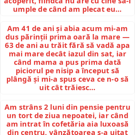
acoperit, fiindcă nu are cu cine să-l
umple de când am plecat eu…
Am 41 de ani și abia acum mi-am
dus părinții prima oară la mare —
63 de ani au trăit fără să vadă apa
mai mare decât iazul din sat, iar
când mama a pus prima dată
piciorul pe nisip a început să
plângă și mi-a spus ceva ce n-o să
uit cât trăiesc…
Am strâns 2 luni din pensie pentru
un tort de ziua nepoatei, iar când
am intrat în cofetăria aia luxoasă
din centru, vânzătoarea s-a uitat