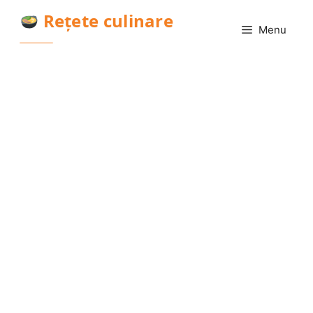
Sari
Rețete culinare
la
Menu
conținut