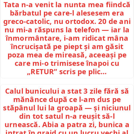
Tata n-a venit la nunta mea fiindcă
bărbatul pe care-l alesesem era
greco-catolic, nu ortodox. 20 de ani
nu mi-a răspuns la telefon — iar la
înmormântare, i-am ridicat mâna
încrucișată pe piept și am găsit
poza mea de mireasă, aceeași pe
care mi-o trimisese înapoi cu
„RETUR” scris pe plic…
Calul bunicului a stat 3 zile fără să
mănânce după ce l-am dus pe
stăpânul lui la groapă — și niciunul
din tot satul n-a reușit să-l
urnească. Abia a patra zi, bunica a
intrat în grajd cu un lucru vechi al