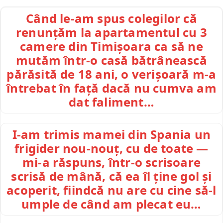
Când le-am spus colegilor că
renunțăm la apartamentul cu 3
camere din Timișoara ca să ne
mutăm într-o casă bătrânească
părăsită de 18 ani, o verișoară m-a
întrebat în față dacă nu cumva am
dat faliment…
I-am trimis mamei din Spania un
frigider nou-nouț, cu de toate —
mi-a răspuns, într-o scrisoare
scrisă de mână, că ea îl ține gol și
acoperit, fiindcă nu are cu cine să-l
umple de când am plecat eu…