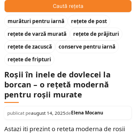
Caută rețeta
murături pentru iarnă
rețete de post
rețete de varză murată
rețete de prăjituri
rețete de zacuscă
conserve pentru iarnă
rețete de fripturi
Roșii în inele de dovlecei la
borcan – o rețetă modernă
pentru roșii murate
Elena Mocanu
publicat pe
august 14, 2025
de
Astazi iti prezint o reteta moderna de rosii