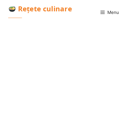
Sari
Rețete culinare
la
Menu
conținut