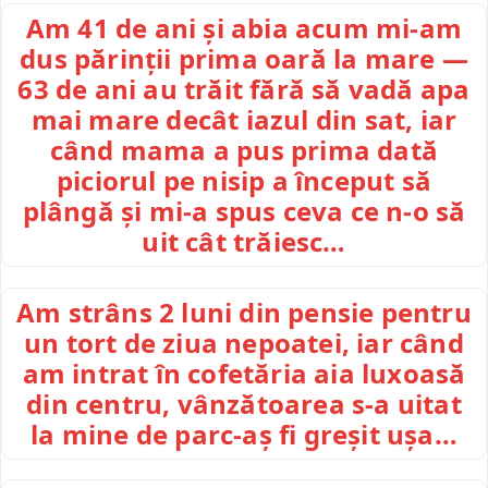
Am 41 de ani și abia acum mi-am
dus părinții prima oară la mare —
63 de ani au trăit fără să vadă apa
mai mare decât iazul din sat, iar
când mama a pus prima dată
piciorul pe nisip a început să
plângă și mi-a spus ceva ce n-o să
uit cât trăiesc…
Am strâns 2 luni din pensie pentru
un tort de ziua nepoatei, iar când
am intrat în cofetăria aia luxoasă
din centru, vânzătoarea s-a uitat
la mine de parc-aș fi greșit ușa…