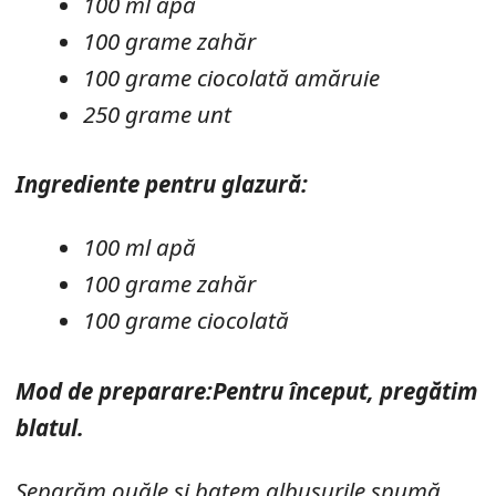
100 ml apă
100 grame zahăr
100 grame ciocolată amăruie
250 grame unt
Ingrediente pentru glazură:
100 ml apă
100 grame zahăr
100 grame ciocolată
Mod de preparare:
Pentru început, pregătim
blatul.
Separăm ouăle și batem albușurile spumă.