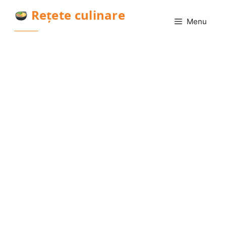
Sari
Rețete culinare
la
Menu
conținut