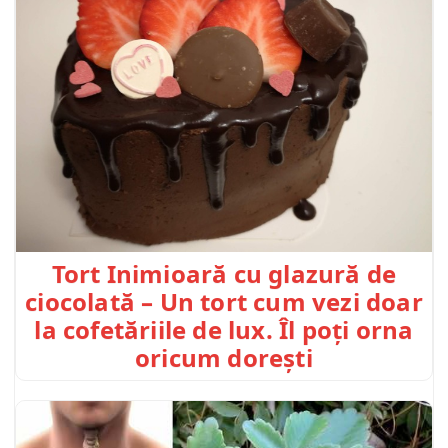
Tort Inimioară cu glazură de
ciocolată – Un tort cum vezi doar
la cofetăriile de lux. Îl poți orna
oricum dorești