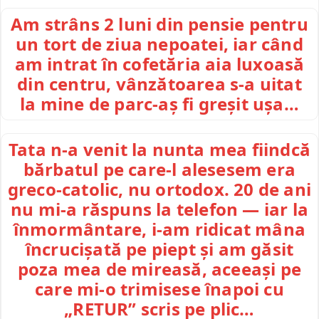
Am strâns 2 luni din pensie pentru
un tort de ziua nepoatei, iar când
am intrat în cofetăria aia luxoasă
din centru, vânzătoarea s-a uitat
la mine de parc-aș fi greșit ușa…
Tata n-a venit la nunta mea fiindcă
bărbatul pe care-l alesesem era
greco-catolic, nu ortodox. 20 de ani
nu mi-a răspuns la telefon — iar la
înmormântare, i-am ridicat mâna
încrucișată pe piept și am găsit
poza mea de mireasă, aceeași pe
care mi-o trimisese înapoi cu
„RETUR” scris pe plic…