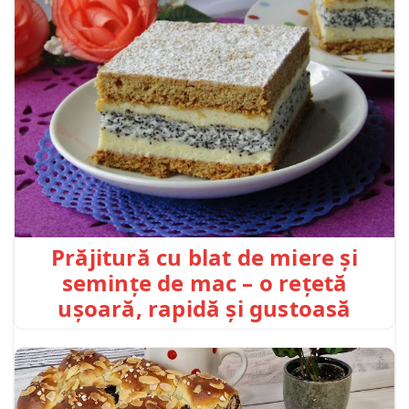
Prăjitură cu blat de miere și
semințe de mac – o rețetă
ușoară, rapidă și gustoasă