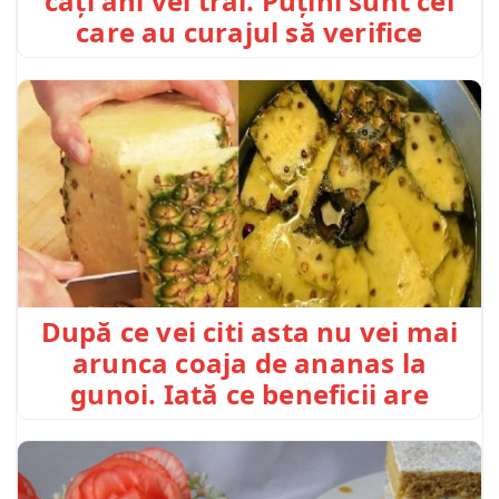
câți ani vei trăi. Puțini sunt cei
care au curajul să verifice
După ce vei citi asta nu vei mai
arunca coaja de ananas la
gunoi. Iată ce beneficii are