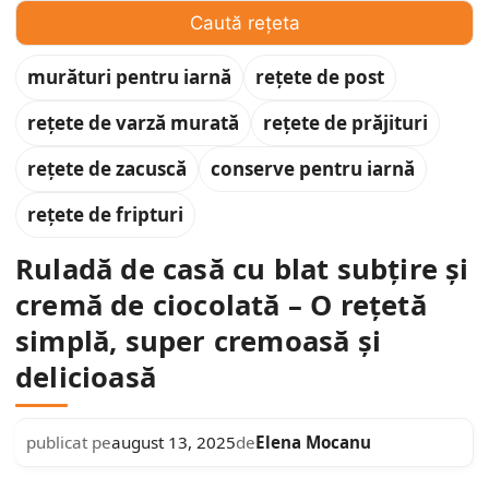
Caută rețeta
murături pentru iarnă
rețete de post
rețete de varză murată
rețete de prăjituri
rețete de zacuscă
conserve pentru iarnă
rețete de fripturi
Ruladă de casă cu blat subțire și
cremă de ciocolată – O rețetă
simplă, super cremoasă și
delicioasă
Elena Mocanu
publicat pe
august 13, 2025
de