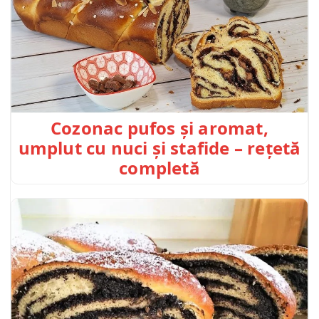
Cozonac pufos și aromat,
umplut cu nuci și stafide – rețetă
completă