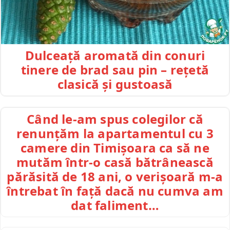
Dulceață aromată din conuri
tinere de brad sau pin – rețetă
clasică și gustoasă
Când le-am spus colegilor că
renunțăm la apartamentul cu 3
camere din Timișoara ca să ne
mutăm într-o casă bătrânească
părăsită de 18 ani, o verișoară m-a
întrebat în față dacă nu cumva am
dat faliment…