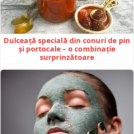
Dulceață specială din conuri de pin
și portocale – o combinație
surprinzătoare