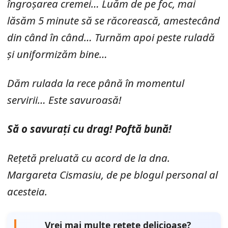
îngroșarea cremei… Luăm de pe foc, mai
lăsăm 5 minute să se răcorească, amestecând
din când în când… Turnăm apoi peste ruladă
și uniformizăm bine…
Dăm rulada la rece până în momentul
servirii… Este savuroasă!
Să o savurați cu drag! Poftă bună!
Rețetă preluată cu acord de la dna.
Margareta Cismasiu, de pe blogul personal al
acesteia.
Vrei mai multe rețete delicioase?