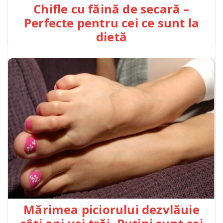
Chifle cu făină de secară –
Perfecte pentru cei ce sunt la
dietă
Mărimea piciorului dezvlăuie