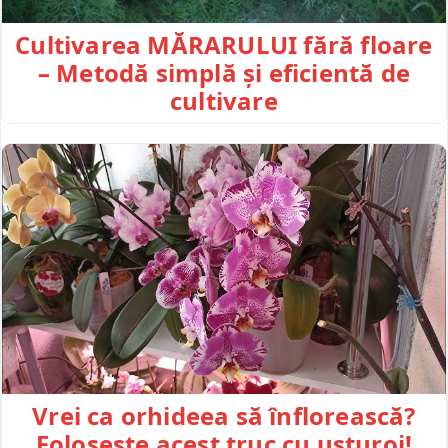
Cultivarea MĂRARULUI fără floare
– Metodă simplă și eficientă de
cultivare
Vrei ca orhideea să înflorească?
Folosește acest truc cu usturoi!