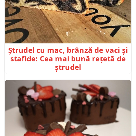
Ștrudel cu mac, brânză de vaci și
stafide: Cea mai bună rețetă de
ștrudel