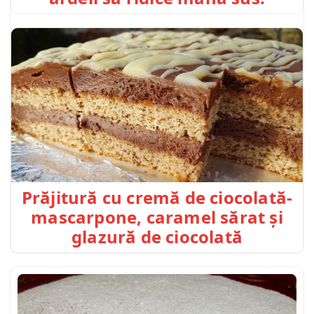
Prăjitură cu cremă de ciocolată-
mascarpone, caramel sărat și
glazură de ciocolată