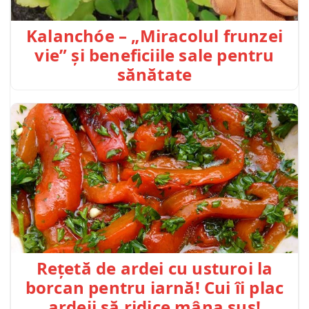
Kalanchóe – „Miracolul frunzei
vie” și beneficiile sale pentru
sănătate
Rețetă de ardei cu usturoi la
borcan pentru iarnă! Cui îi plac
ardeii să ridice mâna sus!