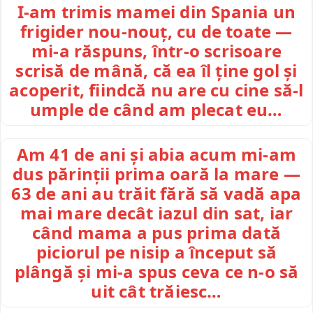
I-am trimis mamei din Spania un
frigider nou-nouț, cu de toate —
mi-a răspuns, într-o scrisoare
scrisă de mână, că ea îl ține gol și
acoperit, fiindcă nu are cu cine să-l
umple de când am plecat eu…
Am 41 de ani și abia acum mi-am
dus părinții prima oară la mare —
63 de ani au trăit fără să vadă apa
mai mare decât iazul din sat, iar
când mama a pus prima dată
piciorul pe nisip a început să
plângă și mi-a spus ceva ce n-o să
uit cât trăiesc…