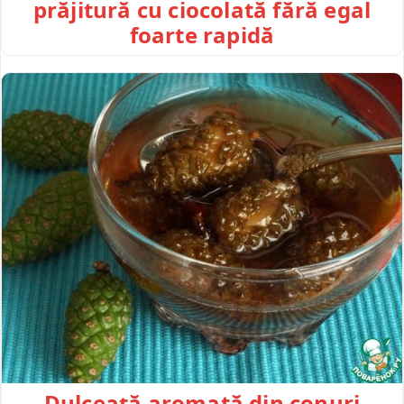
prăjitură cu ciocolată fără egal
foarte rapidă
Dulceață aromată din conuri