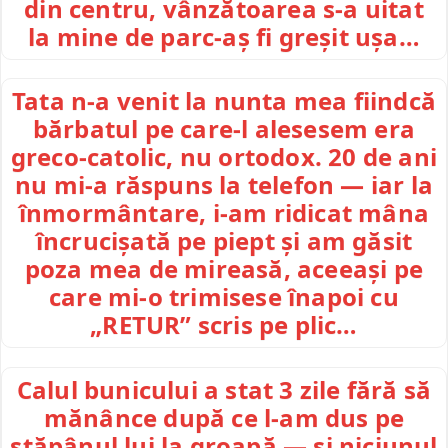
din centru, vânzătoarea s-a uitat
la mine de parc-aș fi greșit ușa…
Tata n-a venit la nunta mea fiindcă
bărbatul pe care-l alesesem era
greco-catolic, nu ortodox. 20 de ani
nu mi-a răspuns la telefon — iar la
înmormântare, i-am ridicat mâna
încrucișată pe piept și am găsit
poza mea de mireasă, aceeași pe
care mi-o trimisese înapoi cu
„RETUR” scris pe plic…
Calul bunicului a stat 3 zile fără să
mănânce după ce l-am dus pe
stăpânul lui la groapă — și niciunul