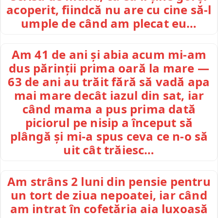
acoperit, fiindcă nu are cu cine să-l
umple de când am plecat eu…
Am 41 de ani și abia acum mi-am
dus părinții prima oară la mare —
63 de ani au trăit fără să vadă apa
mai mare decât iazul din sat, iar
când mama a pus prima dată
piciorul pe nisip a început să
plângă și mi-a spus ceva ce n-o să
uit cât trăiesc…
Am strâns 2 luni din pensie pentru
un tort de ziua nepoatei, iar când
am intrat în cofetăria aia luxoasă