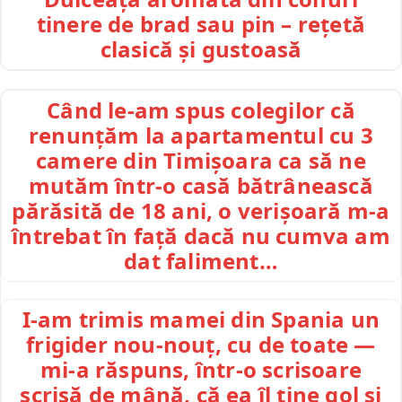
tinere de brad sau pin – rețetă
clasică și gustoasă
Când le-am spus colegilor că
renunțăm la apartamentul cu 3
camere din Timișoara ca să ne
mutăm într-o casă bătrânească
părăsită de 18 ani, o verișoară m-a
întrebat în față dacă nu cumva am
dat faliment…
I-am trimis mamei din Spania un
frigider nou-nouț, cu de toate —
mi-a răspuns, într-o scrisoare
scrisă de mână, că ea îl ține gol și