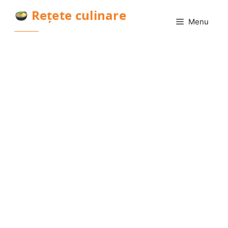
Sari
Rețete culinare
la
Menu
conținut