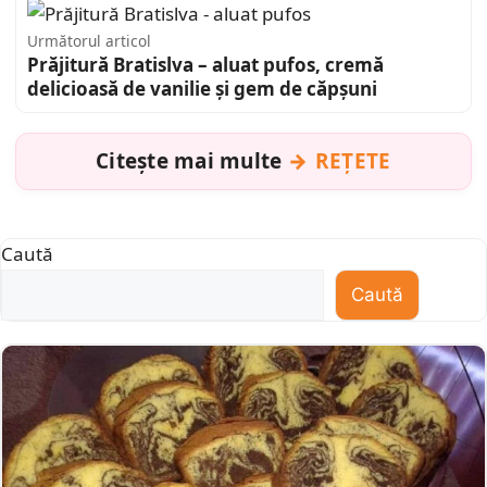
Următorul articol
Prăjitură Bratislva – aluat pufos, cremă
delicioasă de vanilie și gem de căpșuni
Citește mai multe
REȚETE
Caută
Caută