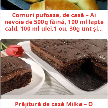
Cornuri pufoase, de casă – Ai
nevoie de 500g făină, 100 ml lapte
cald, 100 ml ulei,1 ou, 30g unt și…
Prăjitură de casă Milka – O