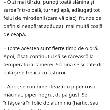
– O zi mai târziu, puneți toată slănina și
sarea într-o oală, turnați apă, adăugați tot
felul de mirodenii (care vă plac), frunze de
dafin și neapărat adăugați mai multă coajă
de ceapă.
– Toate acestea sunt fierte timp de o oră.
Apoi, lăsați conținutul să se răcească la
temperatura camerei. Slănina se scoate din
oală și se freacă cu usturoi.
– Apoi, se condimentează cu piper roșu
măcinat, piper negru, după gust. Se
înfășoară în folie de aluminiu (hârtie, sau