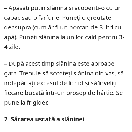
– Apăsați puțin slănina și acoperiți-o cu un
capac sau o farfurie. Puneți o greutate
deasupra (cum ăr fi un borcan de 3 litri cu
apă). Puneți slănina la un loc cald pentru 3-
4 zile.
– După acest timp slănina este aproape
gata. Trebuie să scoateți slănina din vas, să
indepărtați excesul de lichid și să înveliți
fiecare bucată într-un prosop de hârtie. Se
pune la frigider.
2. Sărarea uscată a slăninei