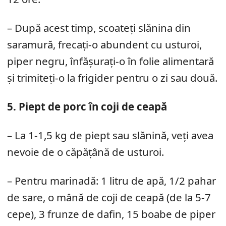
– După acest timp, scoateți slănina din
saramură, frecați-o abundent cu usturoi,
piper negru, înfășurați-o în folie alimentară
și trimiteți-o la frigider pentru o zi sau două.
5. Piept de porc în coji de ceapă
– La 1-1,5 kg de piept sau slănină, veți avea
nevoie de o căpățână de usturoi.
– Pentru marinadă: 1 litru de apă, 1/2 pahar
de sare, o mână de coji de ceapă (de la 5-7
cepe), 3 frunze de dafin, 15 boabe de piper