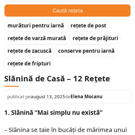
Caută rețeta
murături pentru iarnă
rețete de post
rețete de varză murată
rețete de prăjituri
rețete de zacuscă
conserve pentru iarnă
rețete de fripturi
Slănină de Casă – 12 Rețete
Elena Mocanu
publicat pe
august 13, 2025
de
1. Slănină “Mai simplu nu există”
– Slănina se taie în bucăți de mărimea unui