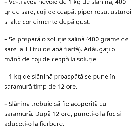
– Ve-ți avea nevoie de 1 kg de slănină, 400
gr de sare, coji de ceapă, piper roșu, usturoi
și alte condimente după gust.
– Se prepară o soluție salină (400 grame de
sare la 1 litru de apă fiartă). Adăugați o
mână de coji de ceapă la soluție.
– 1 kg de slănină proaspătă se pune în
saramură timp de 12 ore.
– Slănina trebuie să fie acoperită cu
saramură. După 12 ore, puneți-o la foc și
aduceți-o la fierbere.