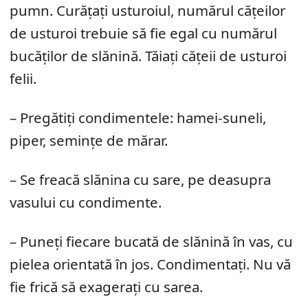
pumn. Curățați usturoiul, numărul cățeilor
de usturoi trebuie să fie egal cu numărul
bucăților de slănină. Tăiați cățeii de usturoi
felii.
– Pregătiți condimentele: hamei-suneli,
piper, semințe de mărar.
– Se freacă slănina cu sare, pe deasupra
vasului cu condimente.
– Puneți fiecare bucată de slănină în vas, cu
pielea orientată în jos. Condimentați. Nu vă
fie frică să exagerați cu sarea.