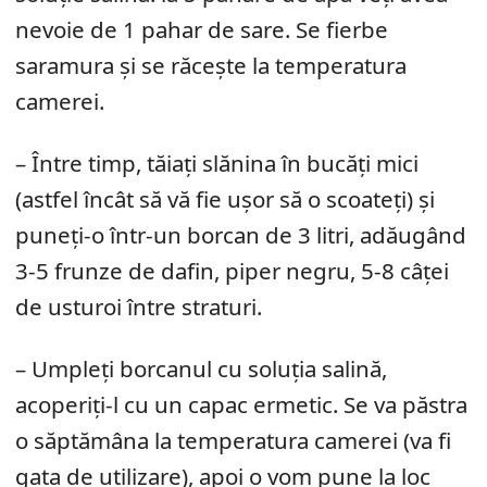
nevoie de 1 pahar de sare. Se fierbe
saramura și se răcește la temperatura
camerei.
– Între timp, tăiați slănina în bucăți mici
(astfel încât să vă fie ușor să o scoateți) și
puneți-o într-un borcan de 3 litri, adăugând
3-5 frunze de dafin, piper negru, 5-8 câței
de usturoi între straturi.
– Umpleți borcanul cu soluția salină,
acoperiți-l cu un capac ermetic. Se va păstra
o săptămâna la temperatura camerei (va fi
gata de utilizare), apoi o vom pune la loc