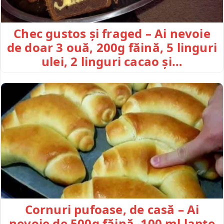
Chec gustos și fraged – Ai nevoie
de doar 3 ouă, 200g făină, 5 linguri
ulei, 2 linguri cacao și…
Cornuri pufoase, de casă – Ai
nevoie de 500g făină, 100 ml lapte