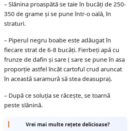
– Slănina proaspătă se taie în bucăți de 250-
350 de grame și se pune într-o oală, în
straturi.
– Piperul negru boabe este adăugat în
fiecare strat de 6-8 bucăți. Fierbeți apă cu
frunze de dafin și sare ( sare se pune în asa
proporție astfel încât cartoful crud aruncat
în această saramură să stea deasupra).
– După ce soluția se răcește, se toarnă
peste slănină.
Vrei mai multe rețete delicioase?