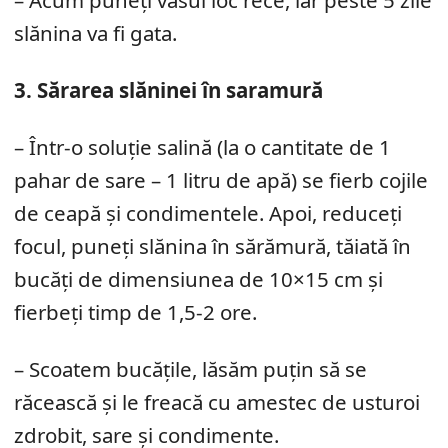
slănina va fi gata.
3. Sărarea slăninei în saramură
– Într-o soluție salină (la o cantitate de 1
pahar de sare – 1 litru de apă) se fierb cojile
de ceapă și condimentele. Apoi, reduceți
focul, puneți slănina în sărămură, tăiată în
bucăți de dimensiunea de 10×15 cm și
fierbeți timp de 1,5-2 ore.
– Scoatem bucățile, lăsăm puțin să se
răcească și le freacă cu amestec de usturoi
zdrobit, sare și condimente.