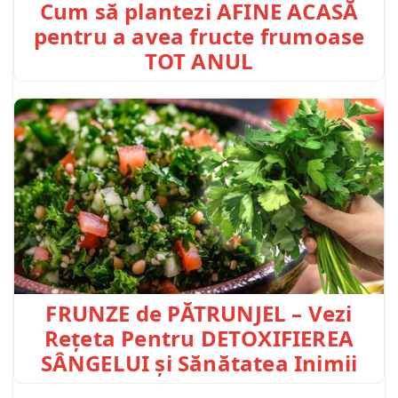
Cum să plantezi AFINE ACASĂ
pentru a avea fructe frumoase
TOT ANUL
FRUNZE de PĂTRUNJEL – Vezi
Rețeta Pentru DETOXIFIEREA
SÂNGELUI și Sănătatea Inimii