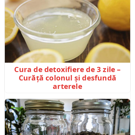
Cura de detoxifiere de 3 zile –
Curăță colonul și desfundă
arterele