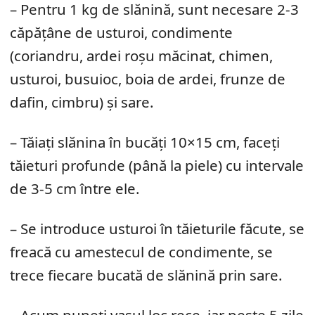
– Pentru 1 kg de slănină, sunt necesare 2-3
căpățâne de usturoi, condimente
(coriandru, ardei roșu măcinat, chimen,
usturoi, busuioc, boia de ardei, frunze de
dafin, cimbru) și sare.
– Tăiați slănina în bucăți 10×15 cm, faceți
tăieturi profunde (până la piele) cu intervale
de 3-5 cm între ele.
– Se introduce usturoi în tăieturile făcute, se
freacă cu amestecul de condimente, se
trece fiecare bucată de slănină prin sare.
– Acum puneți vasul loc rece, iar peste 5 zile