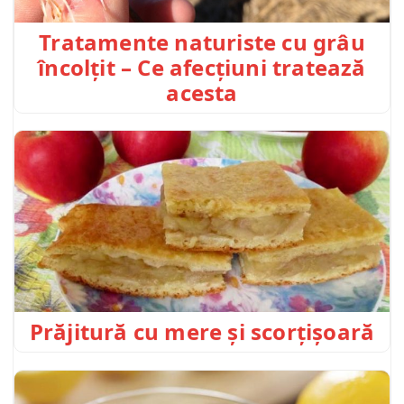
Tratamente naturiste cu grâu
încolțit – Ce afecțiuni tratează
acesta
Prăjitură cu mere și scorțișoară