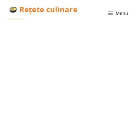
Sari
Rețete culinare
la
Menu
conținut