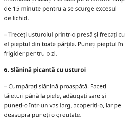
de 15 minute pentru a se scurge excesul
de lichid.
– Treceți usturoiul printr-o presă și frecați cu
el pieptul din toate părțile. Puneți pieptul în
frigider pentru o zi.
6. Slănină picantă cu usturoi
– Cumpărați slănină proaspătă. Faceți
tăieturi până la piele, adăugați sare și
puneți-o într-un vas larg, acoperiți-o, iar pe
deasupra puneți o greutate.