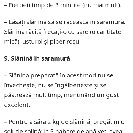
– Fierbeți timp de 3 minute (nu mai mult).
– Lăsați slănina să se răcească în saramură.
Slănina răcită frecați-o cu sare (o cantitate
mică), usturoi și piper roșu.
9. Slănină în saramură
– Slănina preparată în acest mod nu se
învechește, nu se îngălbenește și se
păstrează mult timp, menținând un gust
excelent.
– Pentru a săra 2 kg de slănină, pregătim o
soluție salină: la 5 pahare de apă veți avea