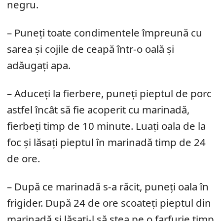
negru.
– Puneți toate condimentele împreună cu
sarea și cojile de ceapă într-o oală și
adăugați apa.
– Aduceți la fierbere, puneți pieptul de porc
astfel încât să fie acoperit cu marinadă,
fierbeți timp de 10 minute. Luați oala de la
foc și lăsați pieptul în marinadă timp de 24
de ore.
– După ce marinadă s-a răcit, puneți oala în
frigider. După 24 de ore scoateți pieptul din
marinadă și lăsați-l să stea pe o farfurie timp