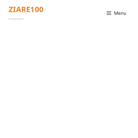
Sari
ZIARE100
la
Menu
conținut