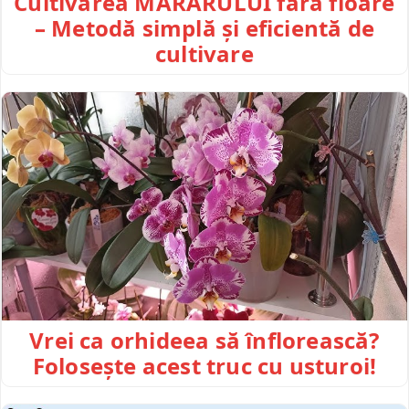
Cultivarea MĂRARULUI fără floare
– Metodă simplă și eficientă de
cultivare
Vrei ca orhideea să înflorească?
Folosește acest truc cu usturoi!