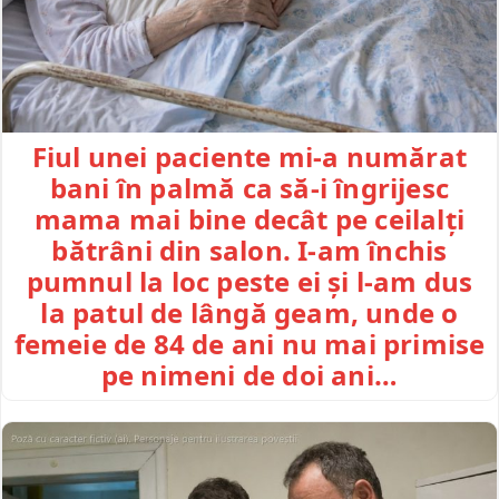
Fiul unei paciente mi-a numărat
bani în palmă ca să-i îngrijesc
mama mai bine decât pe ceilalți
bătrâni din salon. I-am închis
pumnul la loc peste ei și l-am dus
la patul de lângă geam, unde o
femeie de 84 de ani nu mai primise
pe nimeni de doi ani…