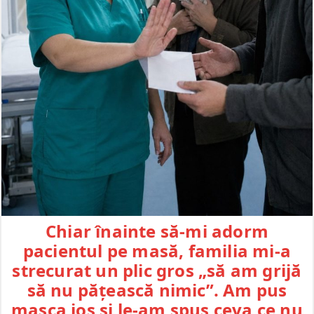
Chiar înainte să-mi adorm
pacientul pe masă, familia mi-a
strecurat un plic gros „să am grijă
să nu pățească nimic”. Am pus
masca jos și le-am spus ceva ce nu