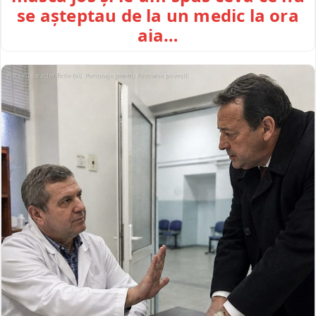
se așteptau de la un medic la ora
aia…