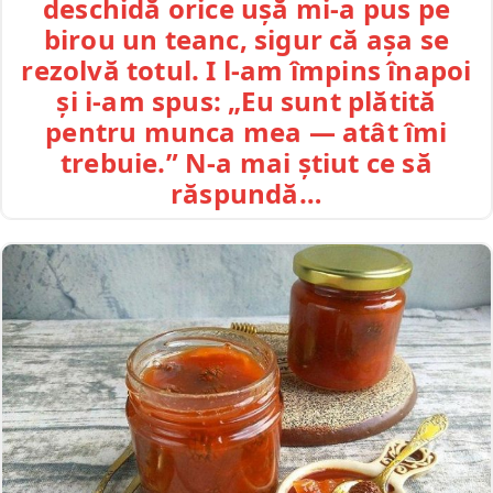
deschidă orice ușă mi-a pus pe
birou un teanc, sigur că așa se
rezolvă totul. I l-am împins înapoi
și i-am spus: „Eu sunt plătită
pentru munca mea — atât îmi
trebuie.” N-a mai știut ce să
răspundă…