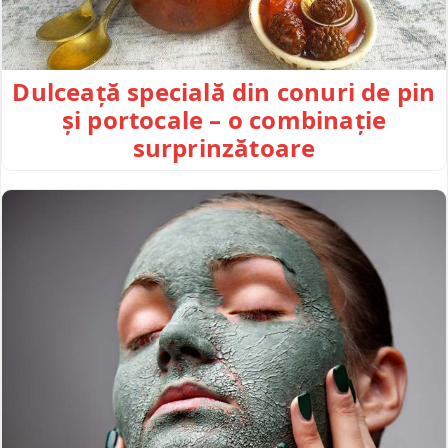
Dulceață specială din conuri de pin
și portocale – o combinație
surprinzătoare