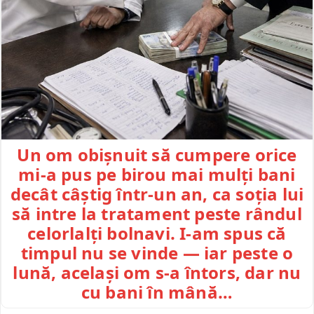
Un om obișnuit să cumpere orice
mi-a pus pe birou mai mulți bani
decât câștig într-un an, ca soția lui
să intre la tratament peste rândul
celorlalți bolnavi. I-am spus că
timpul nu se vinde — iar peste o
lună, același om s-a întors, dar nu
cu bani în mână…