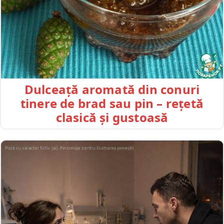
Dulceață aromată din conuri
tinere de brad sau pin – rețetă
clasică și gustoasă