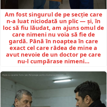
Am fost singurul de pe secție care
n-a luat niciodată un plic — și, în
loc să fiu lăudat, am ajuns omul de
care nimeni nu voia să fie de
gardă. Până în noaptea în care
exact cel care râdea de mine a
avut nevoie de un doctor pe care
nu-l cumpărase nimeni…