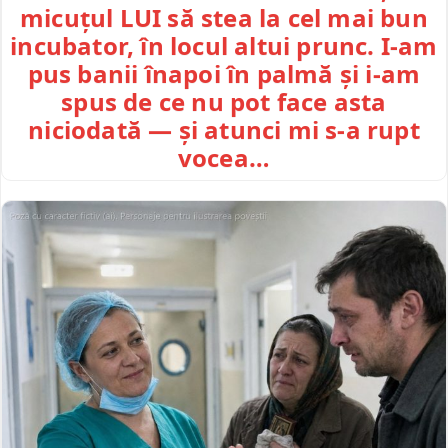
micuțul LUI să stea la cel mai bun
incubator, în locul altui prunc. I-am
pus banii înapoi în palmă și i-am
spus de ce nu pot face asta
niciodată — și atunci mi s-a rupt
vocea…