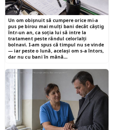
Un om obișnuit să cumpere orice mi-a
pus pe birou mai mulți bani decât câștig
într-un an, ca soția lui să intre la
tratament peste rândul celorlalți
bolnavi. I-am spus că timpul nu se vinde
— iar peste o lună, același om s-a întors,
dar nu cu bani în mână…