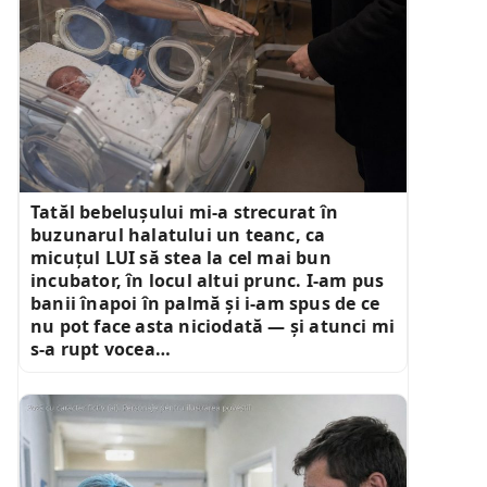
Tatăl bebelușului mi-a strecurat în
buzunarul halatului un teanc, ca
micuțul LUI să stea la cel mai bun
incubator, în locul altui prunc. I-am pus
banii înapoi în palmă și i-am spus de ce
nu pot face asta niciodată — și atunci mi
s-a rupt vocea…