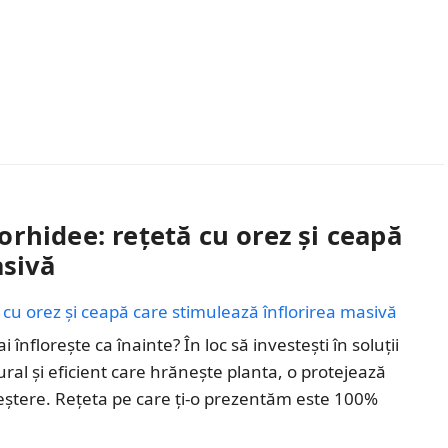
rhidee: rețetă cu orez și ceapă
asivă
nflorește ca înainte? În loc să investești în soluții
al și eficient care hrănește planta, o protejează
reștere. Rețeta pe care ți-o prezentăm este 100%