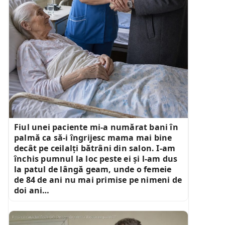
Fiul unei paciente mi-a numărat bani în
palmă ca să-i îngrijesc mama mai bine
decât pe ceilalți bătrâni din salon. I-am
închis pumnul la loc peste ei și l-am dus
la patul de lângă geam, unde o femeie
de 84 de ani nu mai primise pe nimeni de
doi ani…