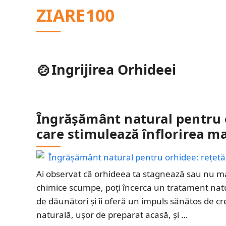
Sari
ZIARE100
la
conținut
Ingrijirea Orhideei
Îngrășământ natural pentru o
care stimulează înflorirea m
Ai observat că orhideea ta stagnează sau nu mai î
chimice scumpe, poți încerca un tratament natur
de dăunători și îi oferă un impuls sănătos de c
naturală, ușor de preparat acasă, și …