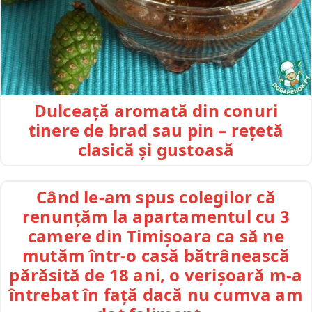
Dulceață aromată din conuri
tinere de brad sau pin – rețetă
clasică și gustoasă
Când le-am spus colegilor că
renunțăm la apartamentul cu 3
camere din Timișoara ca să ne
mutăm într-o casă bătrânească
părăsită de 18 ani, o verișoară m-a
întrebat în față dacă nu cumva am