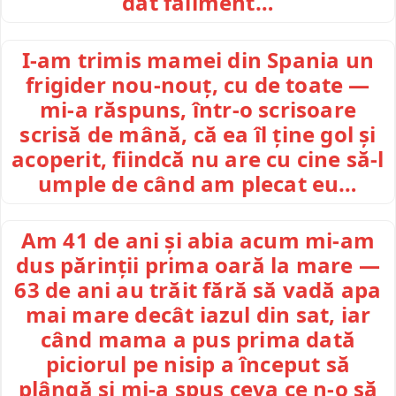
dat faliment…
I-am trimis mamei din Spania un
frigider nou-nouț, cu de toate —
mi-a răspuns, într-o scrisoare
scrisă de mână, că ea îl ține gol și
acoperit, fiindcă nu are cu cine să-l
umple de când am plecat eu…
Am 41 de ani și abia acum mi-am
dus părinții prima oară la mare —
63 de ani au trăit fără să vadă apa
mai mare decât iazul din sat, iar
când mama a pus prima dată
piciorul pe nisip a început să
plângă și mi-a spus ceva ce n-o să