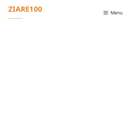
Sari
ZIARE100
la
Menu
conținut