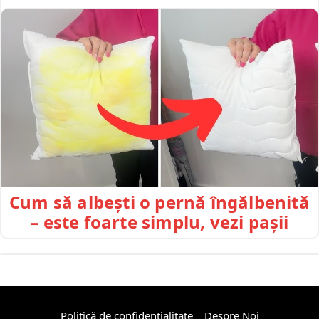
Cum să albești o pernă îngălbenită
– este foarte simplu, vezi pașii
Politică de confidențialitate
Despre Noi