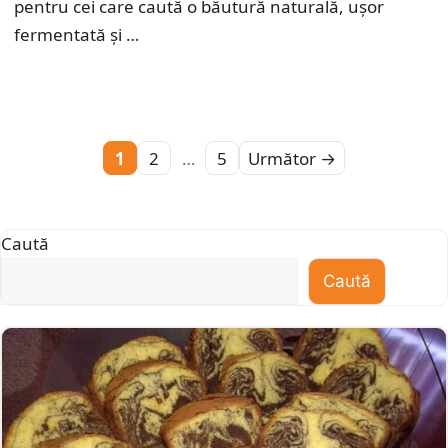
pentru cei care caută o băutură naturală, ușor
fermentată și …
Pagina
Pagina
Pagina
1
2
…
5
Următor
→
Caută
Caută