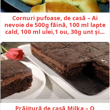
Cornuri pufoase, de casă – Ai
nevoie de 500g făină, 100 ml lapte
cald, 100 ml ulei,1 ou, 30g unt și…
Prăjitură de casă Milka – O