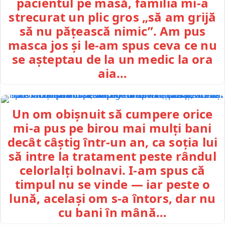
pacientul pe masă, familia mi-a
strecurat un plic gros „să am grijă
să nu pățească nimic”. Am pus
masca jos și le-am spus ceva ce nu
se așteptau de la un medic la ora
aia…
Un om obișnuit să cumpere orice
mi-a pus pe birou mai mulți bani
decât câștig într-un an, ca soția lui
să intre la tratament peste rândul
celorlalți bolnavi. I-am spus că
timpul nu se vinde — iar peste o
lună, același om s-a întors, dar nu
cu bani în mână…