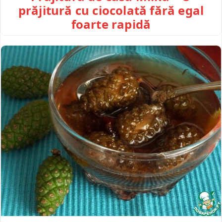
prăjitură cu ciocolată fără egal
foarte rapidă