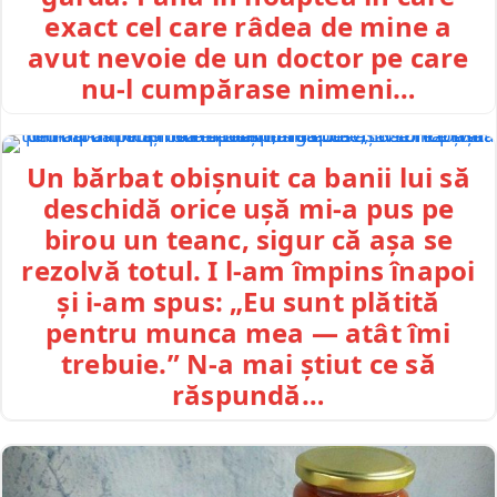
exact cel care râdea de mine a
avut nevoie de un doctor pe care
nu-l cumpărase nimeni…
Un bărbat obișnuit ca banii lui să
deschidă orice ușă mi-a pus pe
birou un teanc, sigur că așa se
rezolvă totul. I l-am împins înapoi
și i-am spus: „Eu sunt plătită
pentru munca mea — atât îmi
trebuie.” N-a mai știut ce să
răspundă…