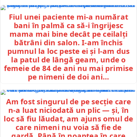
Fiul unei paciente mi-a numărat
bani în palmă ca să-i îngrijesc
mama mai bine decât pe ceilalți
bătrâni din salon. I-am închis
pumnul la loc peste ei și l-am dus
la patul de lângă geam, unde o
femeie de 84 de ani nu mai primise
pe nimeni de doi ani…
Am fost singurul de pe secție care
n-a luat niciodată un plic — și, în
loc să fiu lăudat, am ajuns omul de
care nimeni nu voia să fie de
gardă. Până în noaptea în care