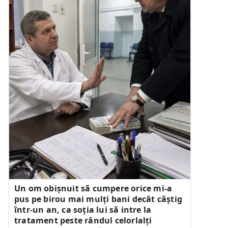
Un om obișnuit să cumpere orice mi-a
pus pe birou mai mulți bani decât câștig
într-un an, ca soția lui să intre la
tratament peste rândul celorlalți