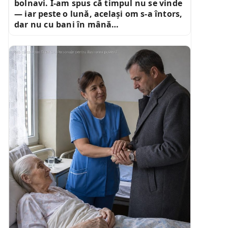
bolnavi. I-am spus că timpul nu se vinde
— iar peste o lună, același om s-a întors,
dar nu cu bani în mână…