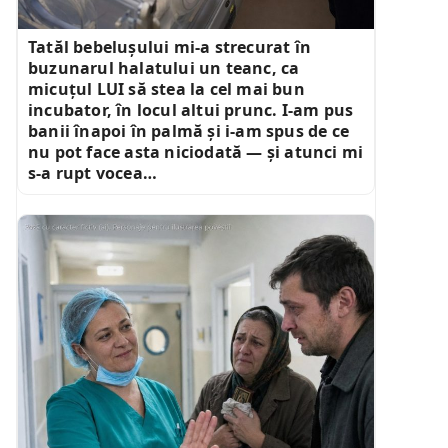
Tatăl bebelușului mi-a strecurat în
buzunarul halatului un teanc, ca
micuțul LUI să stea la cel mai bun
incubator, în locul altui prunc. I-am pus
banii înapoi în palmă și i-am spus de ce
nu pot face asta niciodată — și atunci mi
s-a rupt vocea…