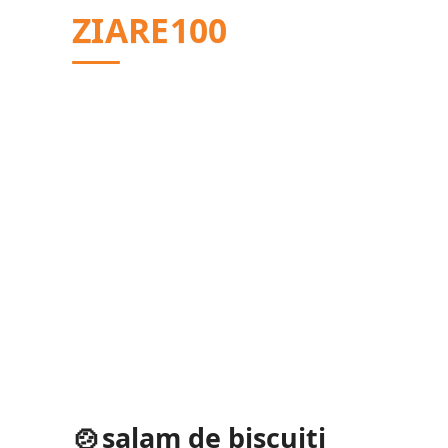
Sari
ZIARE100
la
conținut
salam de biscuiti