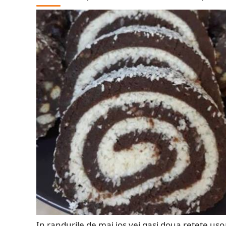
In randurile de mai jos vei gasi doua retete usoa