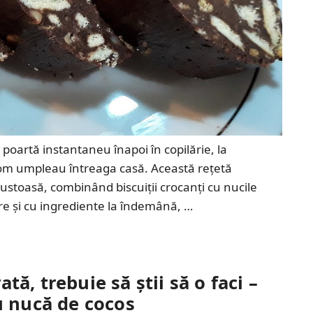
 poartă instantaneu înapoi în copilărie, la
rom umpleau întreaga casă. Această rețetă
 gustoasă, combinând biscuiții crocanți cu nucile
re și cu ingrediente la îndemână, …
ă, trebuie să știi să o faci –
u nucă de cocos