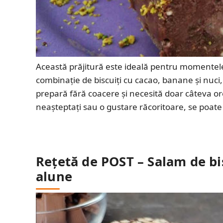
Această prăjitură este ideală pentru momentele 
combinație de biscuiți cu cacao, banane și nuci, 
prepară fără coacere și necesită doar câteva or
neașteptați sau o gustare răcoritoare, se poate
Rețetă de POST – Salam de bis
alune