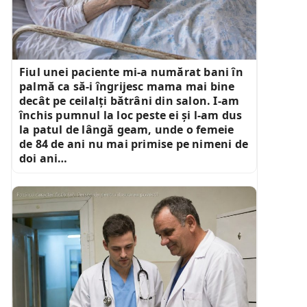
Fiul unei paciente mi-a numărat bani în
palmă ca să-i îngrijesc mama mai bine
decât pe ceilalți bătrâni din salon. I-am
închis pumnul la loc peste ei și l-am dus
la patul de lângă geam, unde o femeie
de 84 de ani nu mai primise pe nimeni de
doi ani…