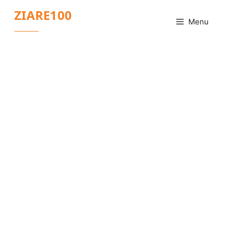
Sari
ZIARE100
la
Menu
conținut