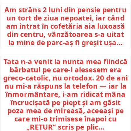
Am strâns 2 luni din pensie pentru
un tort de ziua nepoatei, iar când
am intrat în cofetăria aia luxoasă
din centru, vânzătoarea s-a uitat
la mine de parc-aș fi greșit ușa…
Tata n-a venit la nunta mea fiindcă
bărbatul pe care-l alesesem era
greco-catolic, nu ortodox. 20 de ani
nu mi-a răspuns la telefon — iar la
înmormântare, i-am ridicat mâna
încrucișată pe piept și am găsit
poza mea de mireasă, aceeași pe
care mi-o trimisese înapoi cu
„RETUR” scris pe plic…