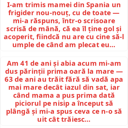
I-am trimis mamei din Spania un
frigider nou-nouț, cu de toate —
mi-a răspuns, într-o scrisoare
scrisă de mână, că ea îl ține gol și
acoperit, fiindcă nu are cu cine să-l
umple de când am plecat eu…
Am 41 de ani și abia acum mi-am
dus părinții prima oară la mare —
63 de ani au trăit fără să vadă apa
mai mare decât iazul din sat, iar
când mama a pus prima dată
piciorul pe nisip a început să
plângă și mi-a spus ceva ce n-o să
uit cât trăiesc…