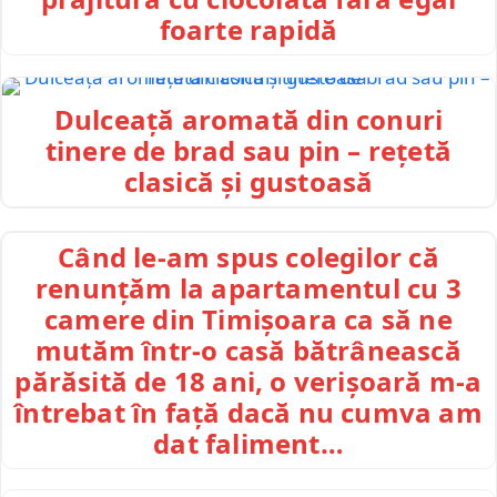
foarte rapidă
Dulceață aromată din conuri
tinere de brad sau pin – rețetă
clasică și gustoasă
Când le-am spus colegilor că
renunțăm la apartamentul cu 3
camere din Timișoara ca să ne
mutăm într-o casă bătrânească
părăsită de 18 ani, o verișoară m-a
întrebat în față dacă nu cumva am
dat faliment…