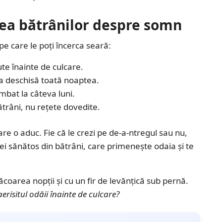
unea bătrânilor despre somn
pe care le poți încerca seară:
te înainte de culcare.
sa deschisă toată noaptea.
mbat la câteva luni.
ătrâni, nu rețete dovedite.
are o aduc. Fie că le crezi pe de-a-ntregul sau nu,
ei sănătos din bătrâni, care primenește odaia și te
coarea nopții și cu un fir de levănțică sub pernă.
erisitul odăii înainte de culcare?