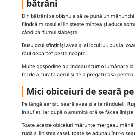
bătrâni
Din bătrâni se obișnuia să se pună un mănunch
fiindcă mirosul ei liniștește mintea și aduce som
când parfumul slăbește.
Busuiocul sfințit își avea și el locul lui, pus la i
răul departe” peste noapte.
Multe gospodine aprindeau scurt o lumânare la 
fel de a curăța aerul și de a pregăti casa pentr
Mici obiceiuri de seară pe
Pe lângă aerisit, seară avea și alte rânduieli.
Ru
în suflet, iar după o anumită oră se făcea liniște
Toate aceste obiceiuri mărunte mergeau mână î
rugă și liniștea casei, toate se adunau într-o sea