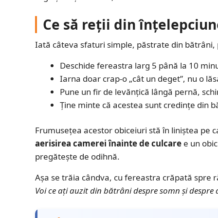
Ce să reții din înțelepci
Iată câteva sfaturi simple, păstrate din bătrâni, 
Deschide fereastra larg 5 până la 10 minu
Iarna doar crap-o „cât un deget”, nu o lă
Pune un fir de levănțică lângă pernă, schi
Ține minte că acestea sunt credințe din b
Frumusețea acestor obiceiuri stă în liniștea pe c
aerisirea camerei înainte de culcare
e un obic
pregătește de odihnă.
Așa se trăia cândva, cu fereastra crăpată spre ră
Voi ce ați auzit din bătrâni despre somn și despre a