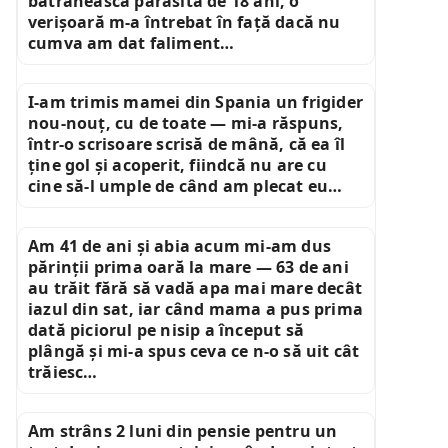
bătrânească părăsită de 18 ani, o
verișoară m-a întrebat în față dacă nu
cumva am dat faliment…
I-am trimis mamei din Spania un frigider
nou-nouț, cu de toate — mi-a răspuns,
într-o scrisoare scrisă de mână, că ea îl
ține gol și acoperit, fiindcă nu are cu
cine să-l umple de când am plecat eu…
Am 41 de ani și abia acum mi-am dus
părinții prima oară la mare — 63 de ani
au trăit fără să vadă apa mai mare decât
iazul din sat, iar când mama a pus prima
dată piciorul pe nisip a început să
plângă și mi-a spus ceva ce n-o să uit cât
trăiesc…
Am strâns 2 luni din pensie pentru un