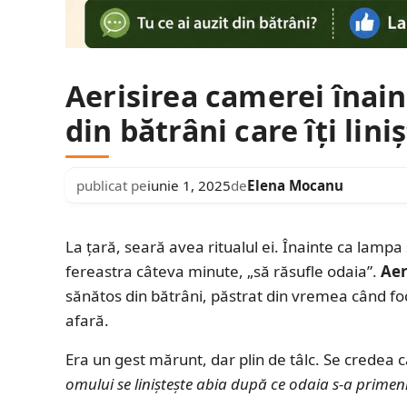
Aerisirea camerei înain
din bătrâni care îți lin
publicat pe
iunie 1, 2025
de
Elena Mocanu
La țară, seară avea ritualul ei. Înainte ca lamp
fereastra câteva minute, „să răsufle odaia”.
Aer
sănătos din bătrâni, păstrat din vremea când foc
afară.
Era un gest mărunt, dar plin de tâlc. Se credea 
omului se liniștește abia după ce odaia s-a primen