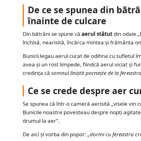
De ce se spunea din bătrâ
înainte de culcare
Din bătrâni se spune că
aerul stătut
din odaie „
închisă, nearisită, încărca mintea și frământa 
Bunicii legau aerul curat de odihna cu sufletul 
avea și un rost limpede, fiindcă aerul viciat și f
credința că
somnul liniștit pornește de la fereastr
Ce se crede despre aer cur
Se spunea că într-o cameră aerisită „visele vin cu
Bunicile noastre povesteau despre nopți agitate
drumul la aer”.
De aici și vorba din popor:
„dormi cu fereastra cră