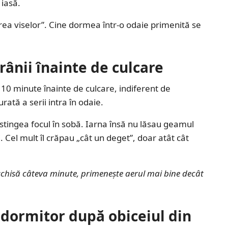
 iasă.
rea viselor”. Cine dormea într-o odaie primenită se
ânii înainte de culcare
 10 minute înainte de culcare, indiferent de
ată a serii intra în odaie.
 stingea focul în sobă. Iarna însă nu lăsau geamul
 Cel mult îl crăpau „cât un deget”, doar atât cât
eschisă câteva minute, primenește aerul mai bine decât
n dormitor după obiceiul din