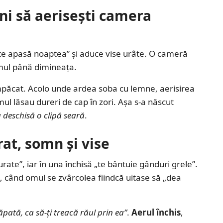
ni să aerisești camera
te apasă noaptea” și aduce vise urâte. O cameră
omul până dimineața.
împăcat. Acolo unde ardea soba cu lemne, aerisirea
umul lăsau dureri de cap în zori. Așa s-a născut
a deschisă o clipă seară
.
at, somn și vise
rate”, iar în una închisă „te bântuie gânduri grele”.
, când omul se zvârcolea fiindcă uitase să „dea
pată, ca să-ți treacă răul prin ea”
.
Aerul închis
,