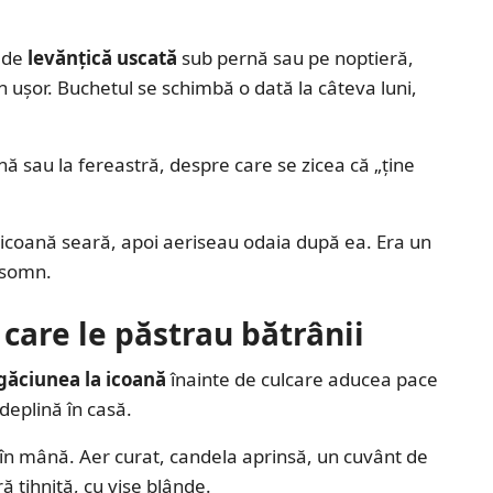
i de
levănțică uscată
sub pernă sau pe noptieră,
n ușor. Buchetul se schimbă o dată la câteva luni,
coană sau la fereastră, despre care se zicea că „ține
icoană seară, apoi aeriseau odaia după ea. Era un
u somn.
 care le păstrau bătrânii
găciunea la icoană
înainte de culcare aducea pace
 deplină în casă.
n mână. Aer curat, candela aprinsă, un cuvânt de
ră tihnită, cu vise blânde.