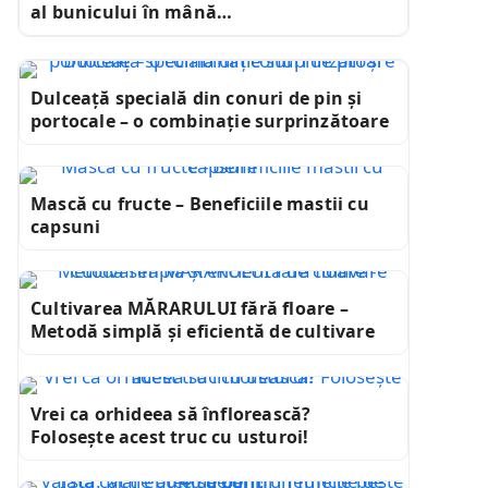
al bunicului în mână…
Dulceață specială din conuri de pin și
portocale – o combinație surprinzătoare
Mască cu fructe – Beneficiile mastii cu
capsuni
Cultivarea MĂRARULUI fără floare –
Metodă simplă și eficientă de cultivare
Vrei ca orhideea să înflorească?
Folosește acest truc cu usturoi!