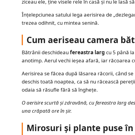
ziceau ele, ține visele rele în casă și nu le lasă să
Înțelepciunea satului lega aerisirea de „dezlega
trezea odihnit, cu mintea senină.
Cum aeriseau camera bătr
Bătrânii deschideau
fereastra larg
cu 5 până la
anotimp. Aerul vechi ieșea afară, iar răcoarea cur
Aerisirea se făcea după lăsarea răcorii, când se
deschis toată noaptea, ca să nu răcească pereții.
odaia să răsufle fără să înghețe.
O aerisire scurtă și zdravănă, cu fereastra larg d
una crăpată ore în șir.
Mirosuri și plante puse î