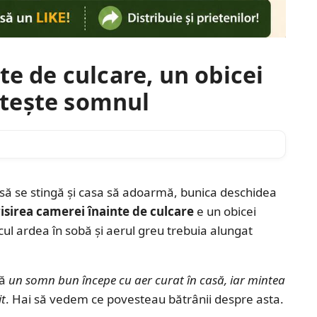
te de culcare, un obicei
iștește somnul
a să se stingă și casa să adoarmă, bunica deschidea
isirea camerei înainte de culcare
e un obicei
ul ardea în sobă și aerul greu trebuia alungat
că
un somn bun începe cu aer curat în casă, iar mintea
it
. Hai să vedem ce povesteau bătrânii despre asta.