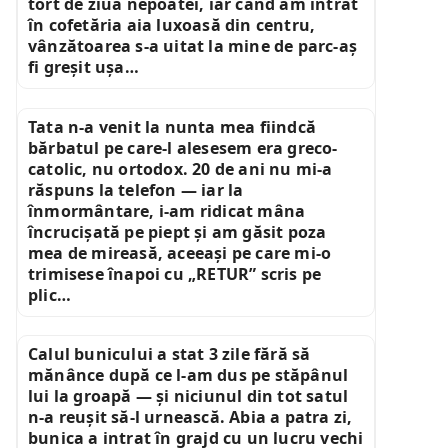
tort de ziua nepoatei, iar când am intrat
în cofetăria aia luxoasă din centru,
vânzătoarea s-a uitat la mine de parc-aș
fi greșit ușa…
Tata n-a venit la nunta mea fiindcă
bărbatul pe care-l alesesem era greco-
catolic, nu ortodox. 20 de ani nu mi-a
răspuns la telefon — iar la
înmormântare, i-am ridicat mâna
încrucișată pe piept și am găsit poza
mea de mireasă, aceeași pe care mi-o
trimisese înapoi cu „RETUR” scris pe
plic…
Calul bunicului a stat 3 zile fără să
mănânce după ce l-am dus pe stăpânul
lui la groapă — și niciunul din tot satul
n-a reușit să-l urnească. Abia a patra zi,
bunica a intrat în grajd cu un lucru vechi