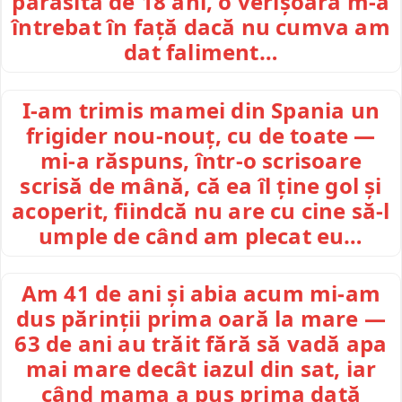
părăsită de 18 ani, o verișoară m-a
întrebat în față dacă nu cumva am
dat faliment…
I-am trimis mamei din Spania un
frigider nou-nouț, cu de toate —
mi-a răspuns, într-o scrisoare
scrisă de mână, că ea îl ține gol și
acoperit, fiindcă nu are cu cine să-l
umple de când am plecat eu…
Am 41 de ani și abia acum mi-am
dus părinții prima oară la mare —
63 de ani au trăit fără să vadă apa
mai mare decât iazul din sat, iar
când mama a pus prima dată