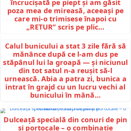
încrucișată pe piept și am găsit
poza mea de mireasă, aceeași pe
care mi-o trimisese înapoi cu
„RETUR” scris pe plic…
Calul bunicului a stat 3 zile fără să
mănânce după ce l-am dus pe
stăpânul lui la groapă — și niciunul
din tot satul n-a reușit să-l
urnească. Abia a patra zi, bunica a
intrat în grajd cu un lucru vechi al
bunicului în mână…
Dulceață specială din conuri de pin
și portocale – o combinație