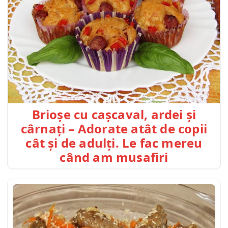
Brioșe cu cașcaval, ardei și
cârnați – Adorate atât de copii
cât și de adulți. Le fac mereu
când am musafiri