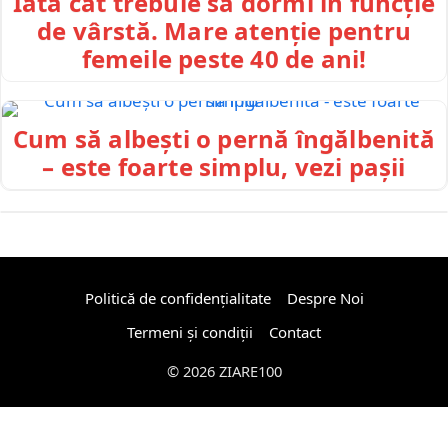
Iată cât trebuie să dormi în funcție
de vârstă. Mare atenție pentru
femeile peste 40 de ani!
Cum să albești o pernă îngălbenită
– este foarte simplu, vezi pașii
Politică de confidențialitate
Despre Noi
Termeni și condiții
Contact
© 2026 ZIARE100