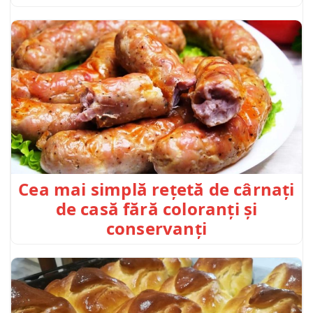
Cea mai simplă rețetă de cârnați
de casă fără coloranți și
conservanți