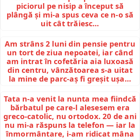
piciorul pe nisip a început să
plângă și mi-a spus ceva ce n-o să
uit cât trăiesc…
Am strâns 2 luni din pensie pentru
un tort de ziua nepoatei, iar când
am intrat în cofetăria aia luxoasă
din centru, vânzătoarea s-a uitat
la mine de parc-aș fi greșit ușa…
Tata n-a venit la nunta mea fiindcă
bărbatul pe care-l alesesem era
greco-catolic, nu ortodox. 20 de ani
nu mi-a răspuns la telefon — iar la
înmormântare, i-am ridicat mâna