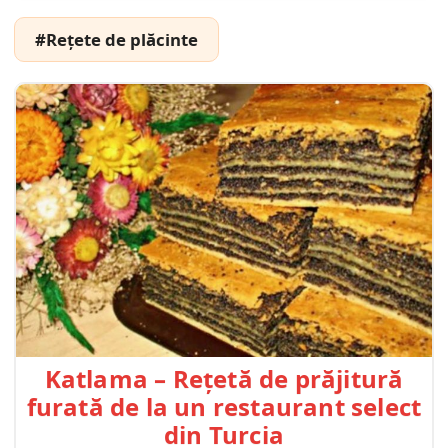
#Rețete de plăcinte
Katlama – Rețetă de prăjitură
furată de la un restaurant select
din Turcia