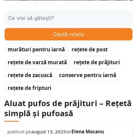
Caută:
Caută rețeta
murături pentru iarnă
rețete de post
rețete de varză murată
rețete de prăjituri
rețete de zacuscă
conserve pentru iarnă
rețete de fripturi
Aluat pufos de prăjituri – Rețetă
simplă și pufoasă
Elena Mocanu
publicat pe
august 13, 2025
de