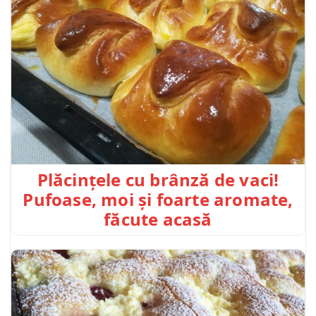
Plăcințele cu brânză de vaci!
Pufoase, moi și foarte aromate,
făcute acasă