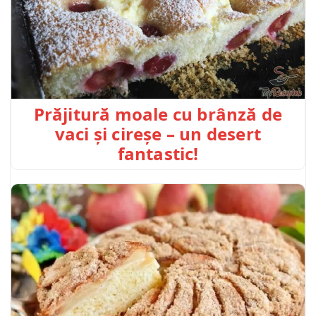
Prăjitură moale cu brânză de
vaci și cireșe – un desert
fantastic!