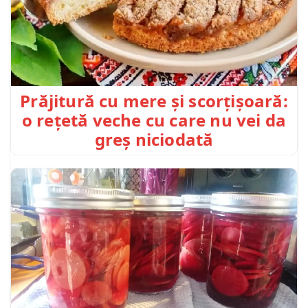
Prăjitură cu mere și scorțișoară:
o rețetă veche cu care nu vei da
greș niciodată