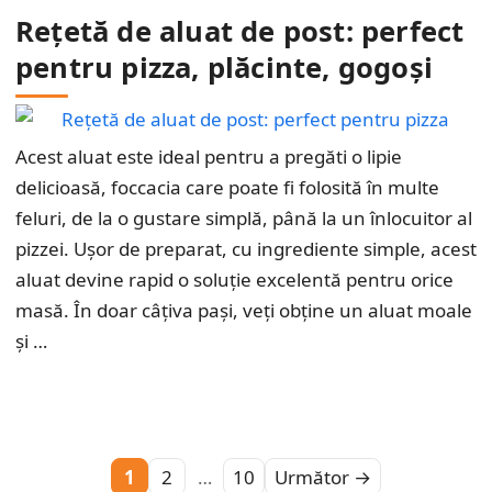
Rețetă de aluat de post: perfect
pentru pizza, plăcinte, gogoși
Acest aluat este ideal pentru a pregăti o lipie
delicioasă, foccacia care poate fi folosită în multe
feluri, de la o gustare simplă, până la un înlocuitor al
pizzei. Ușor de preparat, cu ingrediente simple, acest
aluat devine rapid o soluție excelentă pentru orice
masă. În doar câțiva pași, veți obține un aluat moale
și …
Pagina
Pagina
Pagina
1
2
…
10
Următor
→