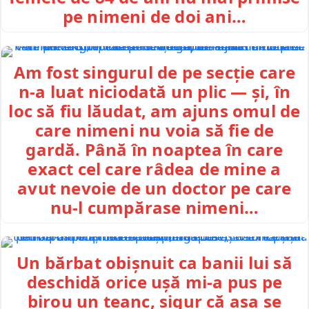
pe nimeni de doi ani…
Am fost singurul de pe secție care
n-a luat niciodată un plic — și, în
loc să fiu lăudat, am ajuns omul de
care nimeni nu voia să fie de
gardă. Până în noaptea în care
exact cel care râdea de mine a
avut nevoie de un doctor pe care
nu-l cumpărase nimeni…
Un bărbat obișnuit ca banii lui să
deschidă orice ușă mi-a pus pe
birou un teanc, sigur că așa se