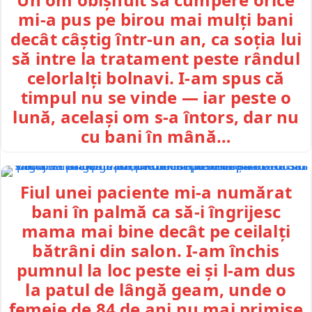
mi-a pus pe birou mai mulți bani
decât câștig într-un an, ca soția lui
să intre la tratament peste rândul
celorlalți bolnavi. I-am spus că
timpul nu se vinde — iar peste o
lună, același om s-a întors, dar nu
cu bani în mână…
Fiul unei paciente mi-a numărat
bani în palmă ca să-i îngrijesc
mama mai bine decât pe ceilalți
bătrâni din salon. I-am închis
pumnul la loc peste ei și l-am dus
la patul de lângă geam, unde o
femeie de 84 de ani nu mai primise