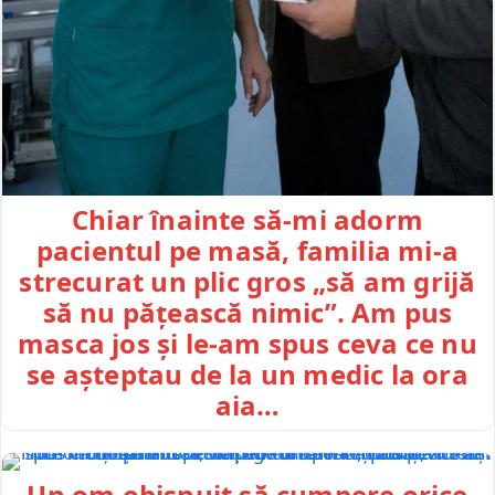
Chiar înainte să-mi adorm
pacientul pe masă, familia mi-a
strecurat un plic gros „să am grijă
să nu pățească nimic”. Am pus
masca jos și le-am spus ceva ce nu
se așteptau de la un medic la ora
aia…
Un om obișnuit să cumpere orice