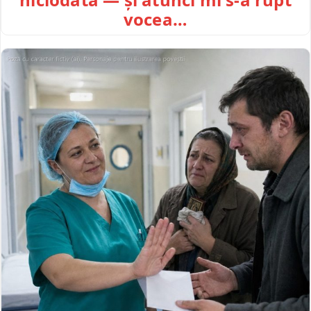
vocea…