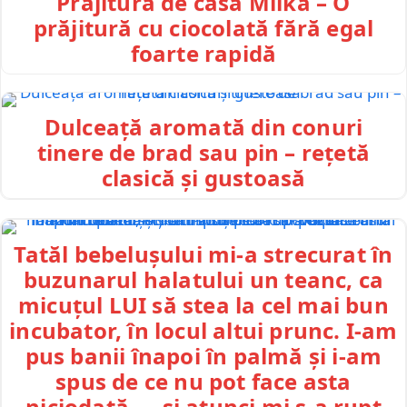
Prăjitură de casă Milka – O
prăjitură cu ciocolată fără egal
foarte rapidă
Dulceață aromată din conuri
tinere de brad sau pin – rețetă
clasică și gustoasă
Tatăl bebelușului mi-a strecurat în
buzunarul halatului un teanc, ca
micuțul LUI să stea la cel mai bun
incubator, în locul altui prunc. I-am
pus banii înapoi în palmă și i-am
spus de ce nu pot face asta
niciodată — și atunci mi s-a rupt