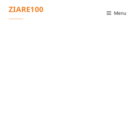
Sari
ZIARE100
la
Menu
conținut