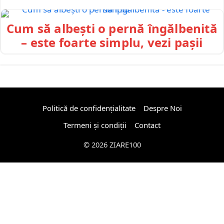
Cum să albești o pernă îngălbenită
– este foarte simplu, vezi pașii
Politică de confidențialitate
Despre Noi
Termeni și condiții
Contact
© 2026 ZIARE100