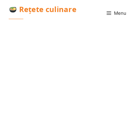
Sari
Rețete culinare
la
Menu
conținut