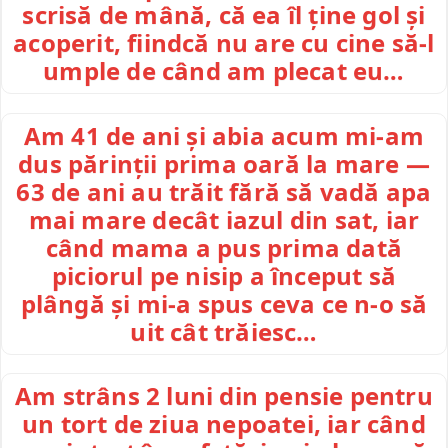
scrisă de mână, că ea îl ține gol și
acoperit, fiindcă nu are cu cine să-l
umple de când am plecat eu…
Am 41 de ani și abia acum mi-am
dus părinții prima oară la mare —
63 de ani au trăit fără să vadă apa
mai mare decât iazul din sat, iar
când mama a pus prima dată
piciorul pe nisip a început să
plângă și mi-a spus ceva ce n-o să
uit cât trăiesc…
Am strâns 2 luni din pensie pentru
un tort de ziua nepoatei, iar când