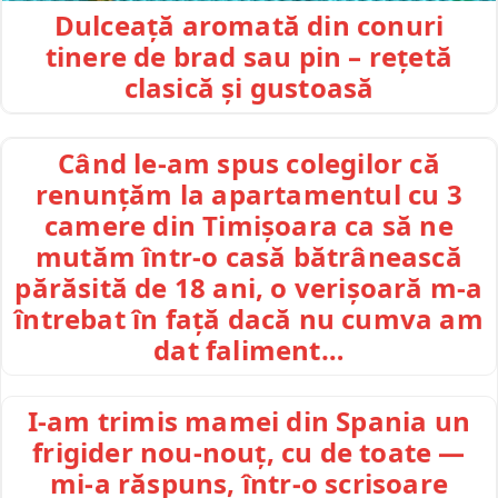
Dulceață aromată din conuri
tinere de brad sau pin – rețetă
clasică și gustoasă
Când le-am spus colegilor că
renunțăm la apartamentul cu 3
camere din Timișoara ca să ne
mutăm într-o casă bătrânească
părăsită de 18 ani, o verișoară m-a
întrebat în față dacă nu cumva am
dat faliment…
I-am trimis mamei din Spania un
frigider nou-nouț, cu de toate —
mi-a răspuns, într-o scrisoare