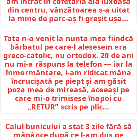
am intrat în cofetăria aia luxoasă
din centru, vânzătoarea s-a uitat
la mine de parc-aș fi greșit ușa…
Tata n-a venit la nunta mea fiindcă
bărbatul pe care-l alesesem era
greco-catolic, nu ortodox. 20 de ani
nu mi-a răspuns la telefon — iar la
înmormântare, i-am ridicat mâna
încrucișată pe piept și am găsit
poza mea de mireasă, aceeași pe
care mi-o trimisese înapoi cu
„RETUR” scris pe plic…
Calul bunicului a stat 3 zile fără să
mănânce după ce l-am dus pe