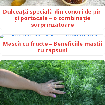
Dulceață specială din conuri de pin
și portocale – o combinație
surprinzătoare
Mască cu fructe – Beneficiile mastii
cu capsuni