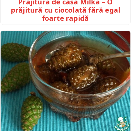
Prăjitură de casă Milka – O
prăjitură cu ciocolată fără egal
foarte rapidă