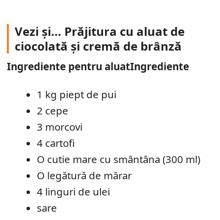
Vezi și… Prăjitura cu aluat de
ciocolată și cremă de brânză
Ingrediente pentru aluat
Ingrediente
1 kg piept de pui
2 cepe
3 morcovi
4 cartofi
O cutie mare cu smântâna (300 ml)
O legătură de mărar
4 linguri de ulei
sare