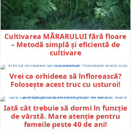
Cultivarea MĂRARULUI fără floare
– Metodă simplă și eficientă de
cultivare
Vrei ca orhideea să înflorească?
Folosește acest truc cu usturoi!
Iată cât trebuie să dormi în funcție
de vârstă. Mare atenție pentru
femeile peste 40 de ani!