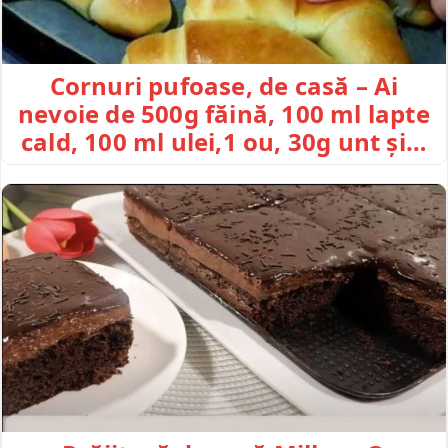
Cornuri pufoase, de casă – Ai
nevoie de 500g făină, 100 ml lapte
cald, 100 ml ulei,1 ou, 30g unt și…