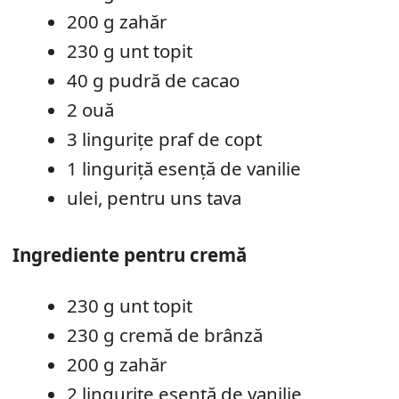
200 g zahăr
230 g unt topit
40 g pudră de cacao
2 ouă
3 lingurițe praf de copt
1 linguriță esență de vanilie
ulei, pentru uns tava
Ingrediente pentru cremă
230 g unt topit
230 g cremă de brânză
200 g zahăr
2 lingurițe esență de vanilie