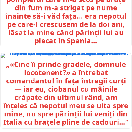
din fum m-a strigat pe nume
înainte să-i văd fața… era nepotul
pe care-l crescusem de la doi ani,
lăsat la mine când părinții lui au
plecat în Spania…
„«Cine îi prinde gradele, domnule
locotenent?» a întrebat
comandantul în fața întregii curți
— iar eu, ciobanul cu mâinile
crăpate din ultimul rând, am
înțeles că nepotul meu se uita spre
mine, nu spre părinții lui veniți din
Italia cu brațele pline de cadouri…”