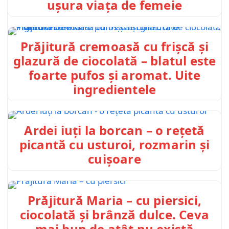
ușura viața de femeie
Prăjitură cremoasă cu frișcă și
glazură de ciocolată – blatul este
foarte pufos și aromat. Uite
ingredientele
Ardei iuți la borcan – o rețetă
picantă cu usturoi, rozmarin și
cuișoare
Prăjitură Maria – cu piersici,
ciocolată și brânză dulce. Ceva
mai bun de atât nu există