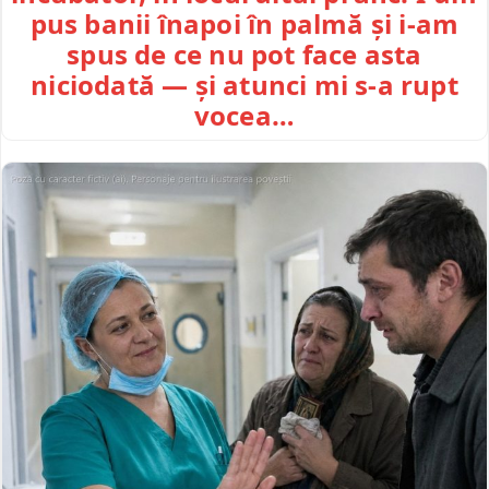
pus banii înapoi în palmă și i-am
spus de ce nu pot face asta
niciodată — și atunci mi s-a rupt
vocea…