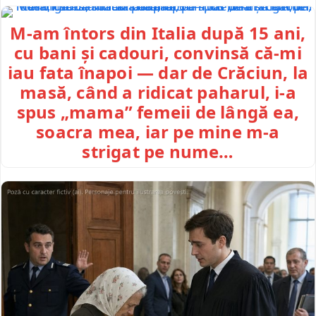
M-am întors din Italia după 15 ani,
cu bani și cadouri, convinsă că-mi
iau fata înapoi — dar de Crăciun, la
masă, când a ridicat paharul, i-a
spus „mama” femeii de lângă ea,
soacra mea, iar pe mine m-a
strigat pe nume…