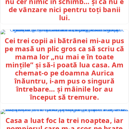
nu cer nimic în schimb… și că nu e
de vânzare nici pentru toți banii
lui.
Cei trei copii ai bătrânei mi-au pus
pe masă un plic gros ca să scriu că
mama lor „nu mai e în toate
mințile” și să-i poată lua casa. Am
chemat-o pe doamna Aurica
înăuntru, i-am pus o singură
întrebare… și mâinile lor au
început să tremure.
Casa a luat foc la trei noaptea, iar
pompierul care m-a scos pe brațe