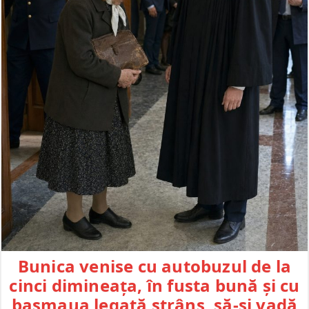
Bunica venise cu autobuzul de la
cinci dimineața, în fusta bună și cu
basmaua legată strâns, să-și vadă