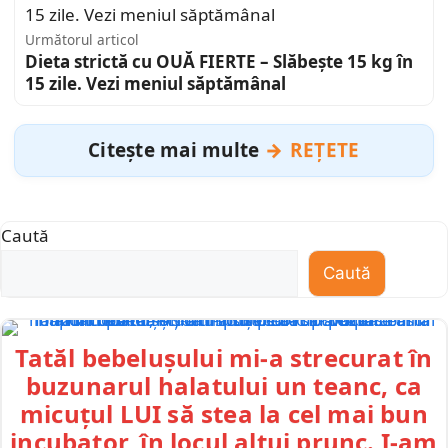
Următorul articol
Dieta strictă cu OUĂ FIERTE – Slăbește 15 kg în
15 zile. Vezi meniul săptămânal
Citește mai multe
REȚETE
Caută
Caută
Tatăl bebelușului mi-a strecurat în
buzunarul halatului un teanc, ca
micuțul LUI să stea la cel mai bun
incubator, în locul altui prunc. I-am