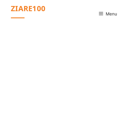
Sari
ZIARE100
la
Menu
conținut