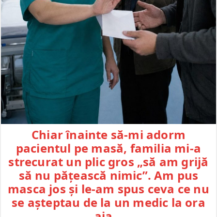
Chiar înainte să-mi adorm
pacientul pe masă, familia mi-a
strecurat un plic gros „să am grijă
să nu pățească nimic”. Am pus
masca jos și le-am spus ceva ce nu
se așteptau de la un medic la ora
aia…