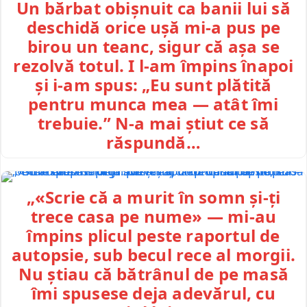
Un bărbat obișnuit ca banii lui să
deschidă orice ușă mi-a pus pe
birou un teanc, sigur că așa se
rezolvă totul. I l-am împins înapoi
și i-am spus: „Eu sunt plătită
pentru munca mea — atât îmi
trebuie.” N-a mai știut ce să
răspundă…
„«Scrie că a murit în somn și-ți
trece casa pe nume» — mi-au
împins plicul peste raportul de
autopsie, sub becul rece al morgii.
Nu știau că bătrânul de pe masă
îmi spusese deja adevărul, cu