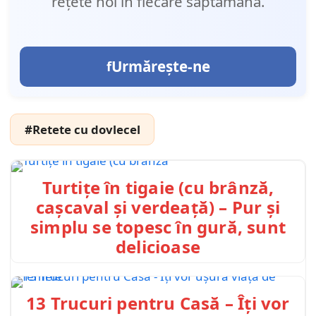
rețete noi în fiecare săptămână.
Urmărește-ne
#Retete cu dovlecel
Turtițe în tigaie (cu brânză,
cașcaval și verdeață) – Pur și
simplu se topesc în gură, sunt
delicioase
13 Trucuri pentru Casă – Îți vor