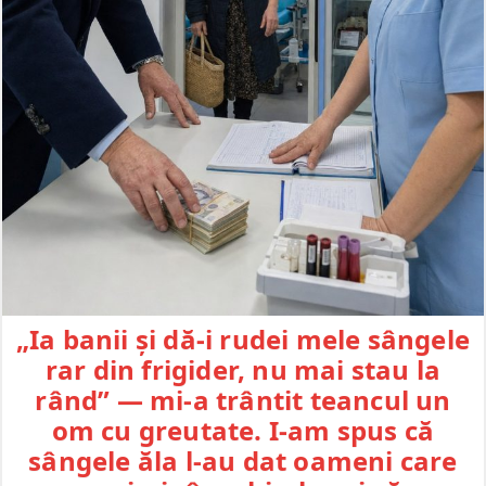
„Ia banii și dă-i rudei mele sângele
rar din frigider, nu mai stau la
rând” — mi-a trântit teancul un
om cu greutate. I-am spus că
sângele ăla l-au dat oameni care