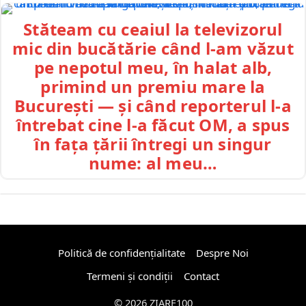
Stăteam cu ceaiul la televizorul
mic din bucătărie când l-am văzut
pe nepotul meu, în halat alb,
primind un premiu mare la
București — și când reporterul l-a
întrebat cine l-a făcut OM, a spus
în fața țării întregi un singur
nume: al meu…
Politică de confidențialitate
Despre Noi
Termeni și condiții
Contact
© 2026 ZIARE100