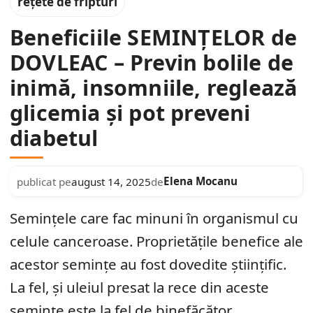
rețete de fripturi
Beneficiile SEMINȚELOR de
DOVLEAC – Previn bolile de
inimă, insomniile, reglează
glicemia și pot preveni
diabetul
Elena Mocanu
publicat pe
august 14, 2025
de
Semințele care fac minuni în organismul cu
celule canceroase. Proprietățile benefice ale
acestor semințe au fost dovedite științific.
La fel, și uleiul presat la rece din aceste
semințe este la fel de binefăcător.