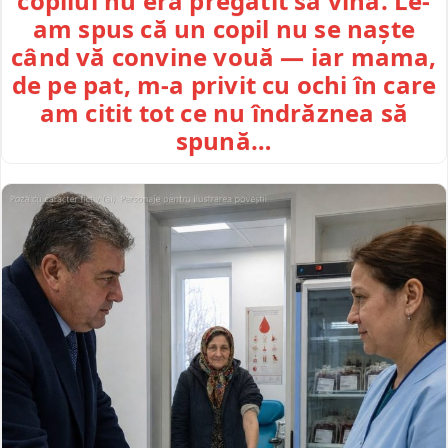
copilul nu era pregătit să vină. Le-
am spus că un copil nu se naște
când vă convine vouă — iar mama,
de pe pat, m-a privit cu ochi în care
am citit tot ce nu îndrăznea să
spună…