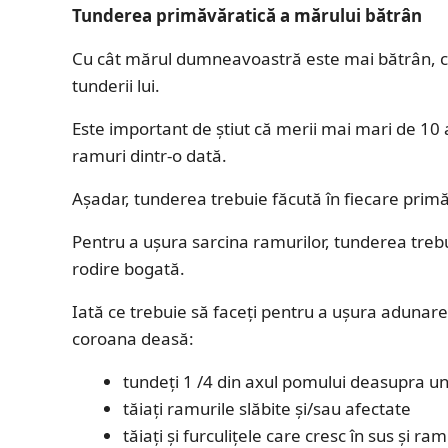
Tunderea primăvăratică a mărului bătrân
Cu cât mărul dumneavoastră este mai bătrân, cu 
tunderii lui.
Este important de știut că merii mai mari de 10
ramuri dintr-o dată.
Așadar, tunderea trebuie făcută în fiecare primă
Pentru a ușura sarcina ramurilor, tunderea trebui
rodire bogată.
Iată ce trebuie să faceți pentru a ușura adunarea
coroana deasă:
tundeți 1 /4 din axul pomului deasupra 
tăiați ramurile slăbite și/sau afectate
tăiați și furculițele care cresc în sus și r