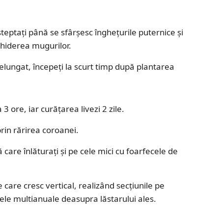
așteptați până se sfârșesc înghețurile puternice și
chiderea mugurilor.
lungat, începeți la scurt timp după plantarea
ore, iar curățarea livezi 2 zile.
rin rărirea coroanei.
ă care înlăturați și pe cele mici cu foarfecele de
e care cresc vertical, realizând secțiunile pe
le multianuale deasupra lăstarului ales.