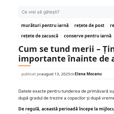
Caută:
murături pentru iarnă
rețete de post
r
rețete de zacuscă
conserve pentru iarnă
Cum se tund merii – Țin
importante înainte de 
publicat pe
august 13, 2025
de
Elena Mocanu
Datele exacte pentru tunderea de primăvară sunt
după gradul de trezire a copacilor și după vrem
De regulă, această perioadă începe la mijlocul