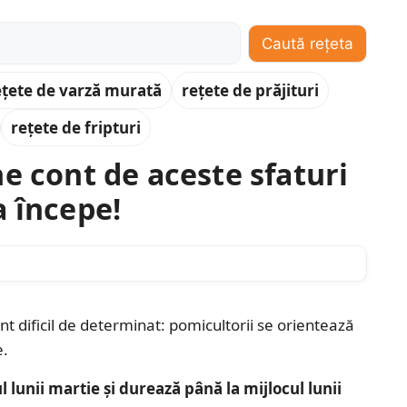
Caută rețeta
ețete de varză murată
rețete de prăjituri
rețete de fripturi
e cont de aceste sfaturi
a începe!
 dificil de determinat: pomicultorii se orientează
e.
 lunii martie și durează până la mijlocul lunii