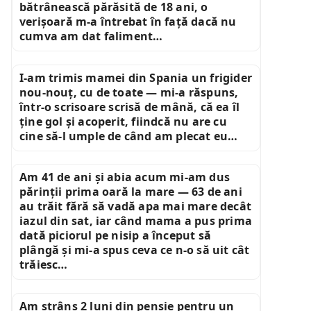
bătrânească părăsită de 18 ani, o
verișoară m-a întrebat în față dacă nu
cumva am dat faliment…
I-am trimis mamei din Spania un frigider
nou-nouț, cu de toate — mi-a răspuns,
într-o scrisoare scrisă de mână, că ea îl
ține gol și acoperit, fiindcă nu are cu
cine să-l umple de când am plecat eu…
Am 41 de ani și abia acum mi-am dus
părinții prima oară la mare — 63 de ani
au trăit fără să vadă apa mai mare decât
iazul din sat, iar când mama a pus prima
dată piciorul pe nisip a început să
plângă și mi-a spus ceva ce n-o să uit cât
trăiesc…
Am strâns 2 luni din pensie pentru un