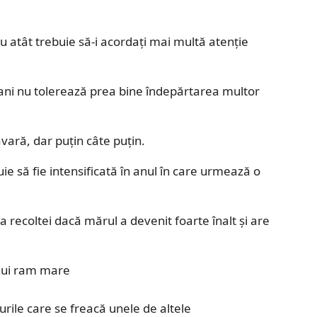
atât trebuie să-i acordați mai multă atenție
 ani nu tolerează prea bine îndepărtarea multor
vară, dar puțin câte puțin.
e să fie intensificată în anul în care urmează o
 recoltei dacă mărul a devenit foarte înalt și are
unui ram mare
amurile care se freacă unele de altele