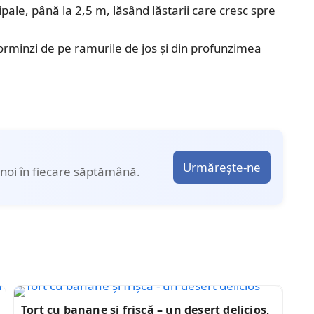
ipale, până la 2,5 m, lăsând lăstarii care cresc spre
dorminzi de pe ramurile de jos și din profunzimea
Urmărește-ne
noi în fiecare săptămână.
Tort cu banane și frișcă – un desert delicios,