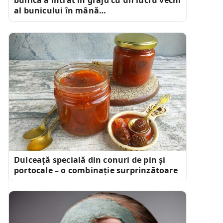
al bunicului în mână…
Dulceață specială din conuri de pin și
portocale – o combinație surprinzătoare