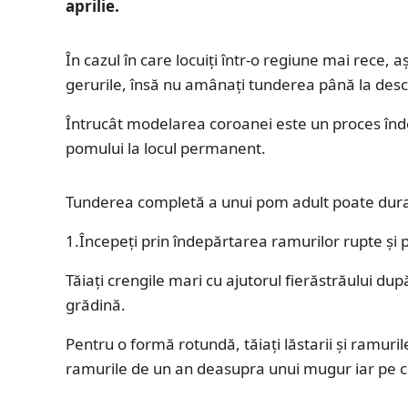
aprilie.
În cazul în care locuiți într-o regiune mai rece, 
gerurile, însă nu amânați tunderea până la des
Întrucât modelarea coroanei este un proces înde
pomului la locul permanent.
Tunderea completă a unui pom adult poate dura 3 
1.Începeți prin îndepărtarea ramurilor rupte și p
Tăiați crengile mari cu ajutorul fierăstrăului dup
grădină.
Pentru o formă rotundă, tăiați lăstarii și ramuril
ramurile de un an deasupra unui mugur iar pe ce