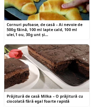
Cornuri pufoase, de casă – Ai nevoie de
500g făină, 100 ml lapte cald, 100 ml
ulei,1 ou, 30g unt și…
Prăjitură de casă Milka – O prăjitură cu
ciocolată fără egal foarte rapidă