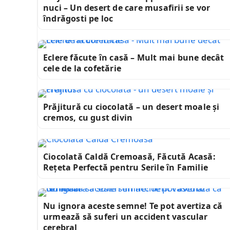
nuci – Un desert de care musafirii se vor
îndrăgosti pe loc
Eclere făcute în casă – Mult mai bune decât
cele de la cofetărie
Prăjitură cu ciocolată – un desert moale și
cremos, cu gust divin
Ciocolată Caldă Cremoasă, Făcută Acasă:
Rețeta Perfectă pentru Serile în Familie
Nu ignora aceste semne! Te pot avertiza că
urmează să suferi un accident vascular
cerebral