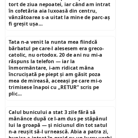
tort de ziua nepoatei, iar când am intrat
în cofetăria aia luxoasă din centru,
vânzătoarea s-a uitat la mine de parc-aș
fi greșit ușa…
Tata n-a venit la nunta mea fiindcă
bărbatul pe care-l alesesem era greco-
catolic, nu ortodox. 20 de ani nu mi-a
răspuns la telefon — iar la
înmormântare, i-am ridicat mâna
încrucișată pe piept și am găsit poza
mea de mireasă, aceeași pe care mi-o
trimisese înapoi cu „RETUR” scris pe
plic…
Calul bunicului a stat 3 zile fără să
mănânce după ce l-am dus pe stăpânul
lui la groapă — și niciunul din tot satul
n-a reușit să-l urnească. Abia a patra zi,
bunica a intrat în grajd cu un lucru vechi