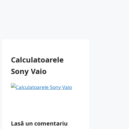
Calculatoarele
Sony Vaio
Lasă un comentariu