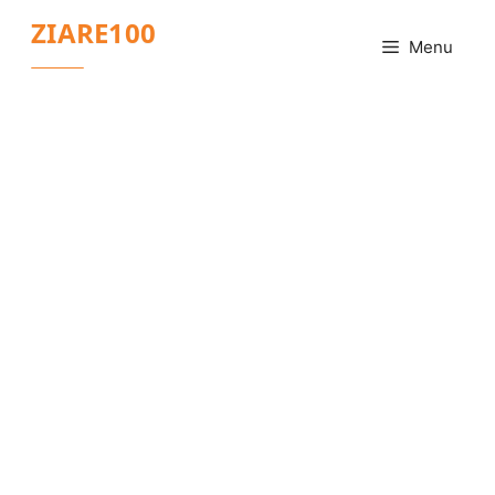
Sari
ZIARE100
la
Menu
conținut