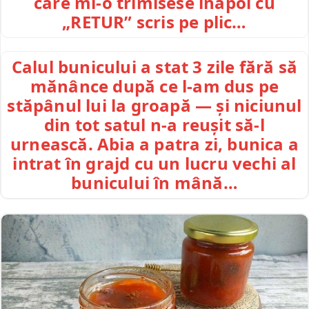
care mi-o trimisese înapoi cu
„RETUR” scris pe plic…
Calul bunicului a stat 3 zile fără să
mănânce după ce l-am dus pe
stăpânul lui la groapă — și niciunul
din tot satul n-a reușit să-l
urnească. Abia a patra zi, bunica a
intrat în grajd cu un lucru vechi al
bunicului în mână…