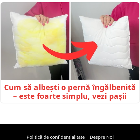
Cum să albești o pernă îngălbenită
– este foarte simplu, vezi pașii
Politică de confidențialitate
Despre Noi