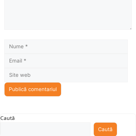
Nume
Ema
Sit
we
Caută
Caută