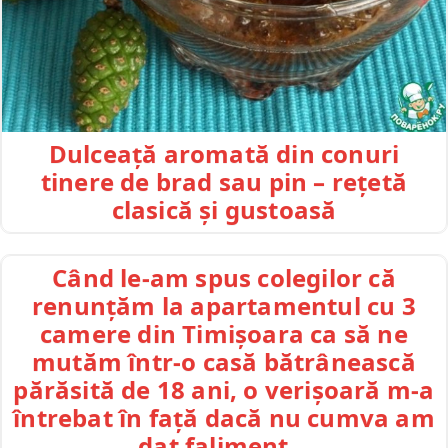
Dulceață aromată din conuri
tinere de brad sau pin – rețetă
clasică și gustoasă
Când le-am spus colegilor că
renunțăm la apartamentul cu 3
camere din Timișoara ca să ne
mutăm într-o casă bătrânească
părăsită de 18 ani, o verișoară m-a
întrebat în față dacă nu cumva am
dat faliment…