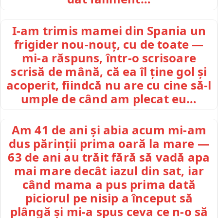
I-am trimis mamei din Spania un
frigider nou-nouț, cu de toate —
mi-a răspuns, într-o scrisoare
scrisă de mână, că ea îl ține gol și
acoperit, fiindcă nu are cu cine să-l
umple de când am plecat eu…
Am 41 de ani și abia acum mi-am
dus părinții prima oară la mare —
63 de ani au trăit fără să vadă apa
mai mare decât iazul din sat, iar
când mama a pus prima dată
piciorul pe nisip a început să
plângă și mi-a spus ceva ce n-o să