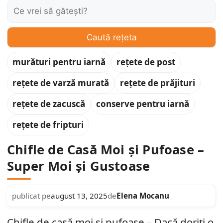
Caută:
Caută rețeta
murături pentru iarnă
rețete de post
rețete de varză murată
rețete de prăjituri
rețete de zacuscă
conserve pentru iarnă
rețete de fripturi
Chifle de Casă Moi și Pufoase –
Super Moi și Gustoase
Elena Mocanu
publicat pe
august 13, 2025
de
Chifle de casă moi și pufoase – Dacă doriți o