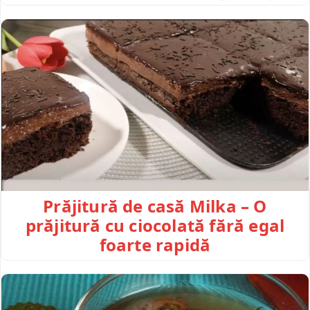
Prăjitură de casă Milka – O
prăjitură cu ciocolată fără egal
foarte rapidă