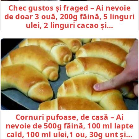
Chec gustos și fraged – Ai nevoie
de doar 3 ouă, 200g făină, 5 linguri
ulei, 2 linguri cacao și…
Cornuri pufoase, de casă – Ai
nevoie de 500g făină, 100 ml lapte
cald, 100 ml ulei,1 ou, 30g unt și…