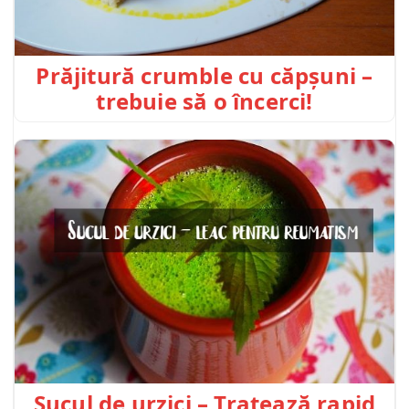
Prăjitură crumble cu căpșuni –
trebuie să o încerci!
Sucul de urzici – Tratează rapid