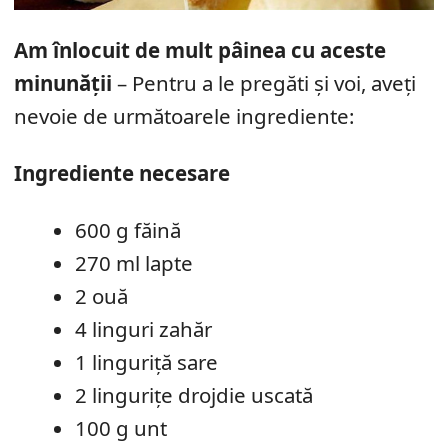
Am înlocuit de mult pâinea cu aceste
minunății
– Pentru a le pregăti și voi, aveți
nevoie de următoarele ingrediente:
Ingrediente necesare
600 g făină
270 ml lapte
2 ouă
4 linguri zahăr
1 linguriță sare
2 lingurițe drojdie uscată
100 g unt