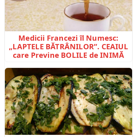
Medicii Francezi îl Numesc:
„LAPTELE BĂTRÂNILOR”. CEAIUL
care Previne BOLILE de INIMĂ