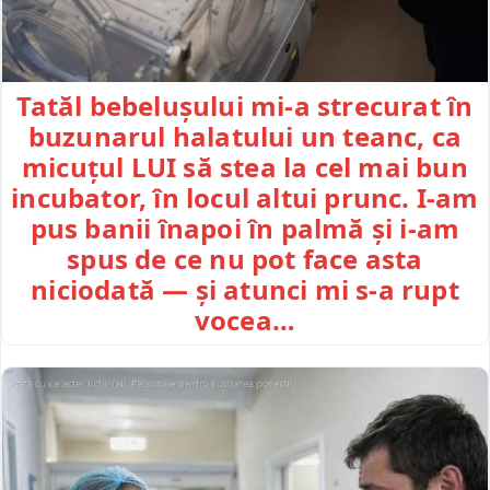
Tatăl bebelușului mi-a strecurat în
buzunarul halatului un teanc, ca
micuțul LUI să stea la cel mai bun
incubator, în locul altui prunc. I-am
pus banii înapoi în palmă și i-am
spus de ce nu pot face asta
niciodată — și atunci mi s-a rupt
vocea…