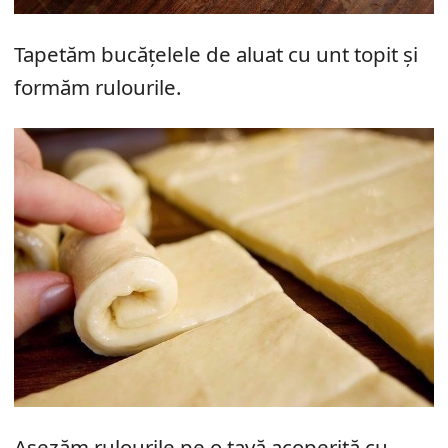
Tapetăm bucățelele de aluat cu unt topit și
formăm rulourile.
Așezăm rulourile pe o tavă acoperită cu