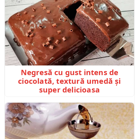
Negresă cu gust intens de
ciocolată, textură umedă și
super delicioasa