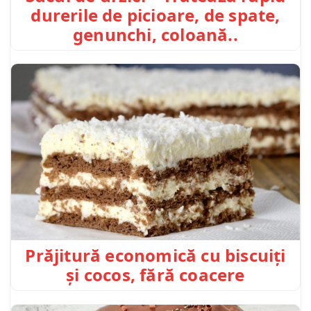
durerile de picioare, de spate,
genunchi, coloană..
Prăjitură economică cu biscuiți
și cocos, fără coacere