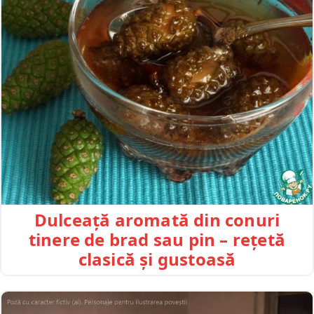
Dulceață aromată din conuri
tinere de brad sau pin – rețetă
clasică și gustoasă