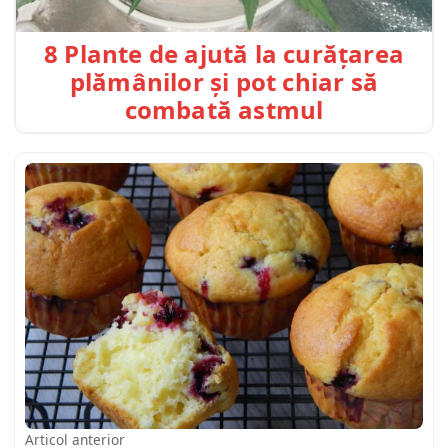
8 Plante de ajută la curățarea
plămânilor și pot chiar să
combată astmul
Articol anterior