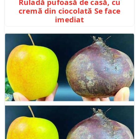
Ruladă pufoasă de casă, cu
cremă din ciocolată Se face
imediat