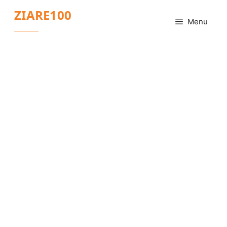
Sari
ZIARE100
la
Menu
conținut