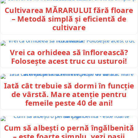
Cultivarea MĂRARULUI fără floare
– Metodă simplă și eficientă de
cultivare
Vrei ca orhideea să înflorească?
Folosește acest truc cu usturoi!
Iată cât trebuie să dormi în funcție
de vârstă. Mare atenție pentru
femeile peste 40 de ani!
Cum să albești o pernă îngălbenită
– este foarte simplu, vezi pașii