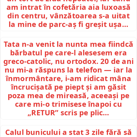
am intrat în cofetăria aia luxoasă
din centru, vânzătoarea s-a uitat
la mine de parc-aș fi greșit ușa…
Tata n-a venit la nunta mea fiindcă
bărbatul pe care-l alesesem era
greco-catolic, nu ortodox. 20 de ani
nu mi-a răspuns la telefon — iar la
înmormântare, i-am ridicat mâna
încrucișată pe piept și am găsit
poza mea de mireasă, aceeași pe
care mi-o trimisese înapoi cu
„RETUR” scris pe plic…
Calul bunicului a stat 3 zile fără să