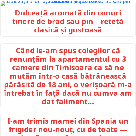
Dulceață aromată din conuri
tinere de brad sau pin – rețetă
clasică și gustoasă
Când le-am spus colegilor că
renunțăm la apartamentul cu 3
camere din Timișoara ca să ne
mutăm într-o casă bătrânească
părăsită de 18 ani, o verișoară m-a
întrebat în față dacă nu cumva am
dat faliment…
I-am trimis mamei din Spania un
frigider nou-nouț, cu de toate —