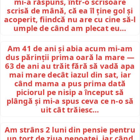
mi-a răspuns, într-o scrisoare
scrisă de mână, că ea îl ține gol și
acoperit, fiindcă nu are cu cine să-l
umple de când am plecat eu…
Am 41 de ani și abia acum mi-am
dus părinții prima oară la mare —
63 de ani au trăit fără să vadă apa
mai mare decât iazul din sat, iar
când mama a pus prima dată
piciorul pe nisip a început să
plângă și mi-a spus ceva ce n-o să
uit cât trăiesc…
Am strâns 2 luni din pensie pentru
un tort de ziua nepoatei, iar când