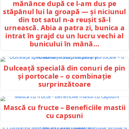
mănânce după ce l-am dus pe
stăpânul lui la groapă — și niciunul
din tot satul n-a reușit să-l
urnească. Abia a patra zi, bunica a
intrat în grajd cu un lucru vechi al
bunicului în mână…
Dulceață specială din conuri de pin
și portocale – o combinație
surprinzătoare
Mască cu fructe – Beneficiile mastii
cu capsuni