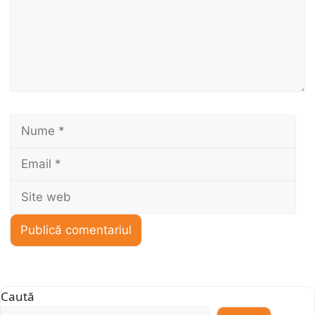
Nume
Ema
Sit
we
Caută