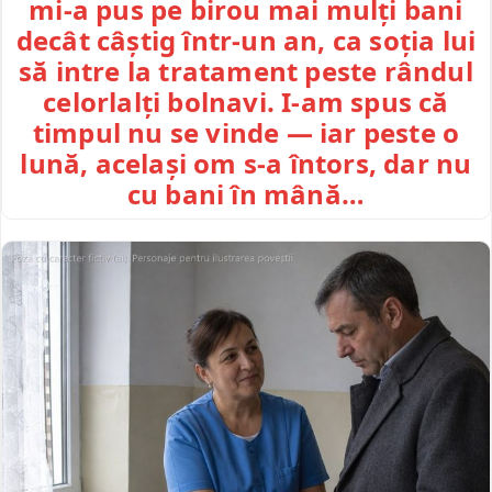
mi-a pus pe birou mai mulți bani
decât câștig într-un an, ca soția lui
să intre la tratament peste rândul
celorlalți bolnavi. I-am spus că
timpul nu se vinde — iar peste o
lună, același om s-a întors, dar nu
cu bani în mână…