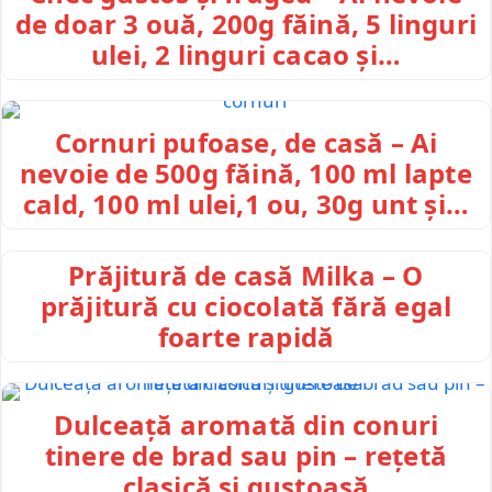
de doar 3 ouă, 200g făină, 5 linguri
ulei, 2 linguri cacao și…
Cornuri pufoase, de casă – Ai
nevoie de 500g făină, 100 ml lapte
cald, 100 ml ulei,1 ou, 30g unt și…
Prăjitură de casă Milka – O
prăjitură cu ciocolată fără egal
foarte rapidă
Dulceață aromată din conuri
tinere de brad sau pin – rețetă
clasică și gustoasă