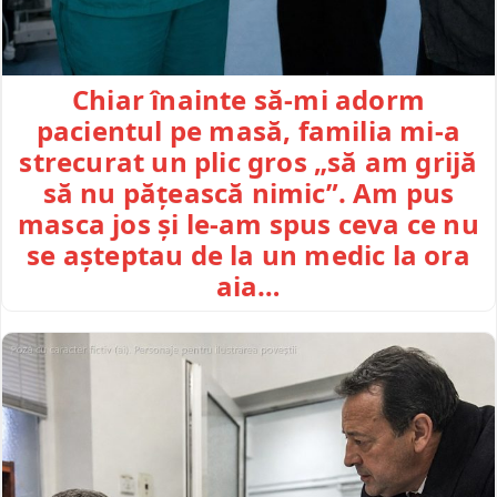
Chiar înainte să-mi adorm
pacientul pe masă, familia mi-a
strecurat un plic gros „să am grijă
să nu pățească nimic”. Am pus
masca jos și le-am spus ceva ce nu
se așteptau de la un medic la ora
aia…