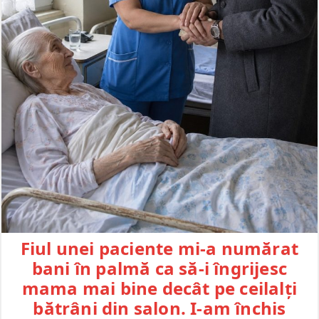
Fiul unei paciente mi-a numărat
bani în palmă ca să-i îngrijesc
mama mai bine decât pe ceilalți
bătrâni din salon. I-am închis