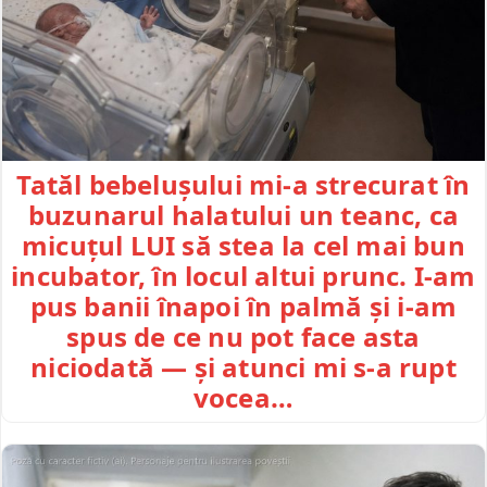
Tatăl bebelușului mi-a strecurat în
buzunarul halatului un teanc, ca
micuțul LUI să stea la cel mai bun
incubator, în locul altui prunc. I-am
pus banii înapoi în palmă și i-am
spus de ce nu pot face asta
niciodată — și atunci mi s-a rupt
vocea…