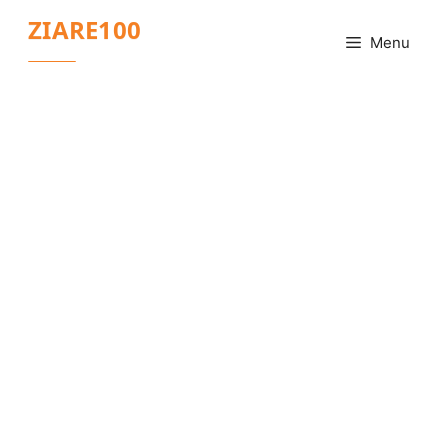
Sari
ZIARE100
la
Menu
conținut