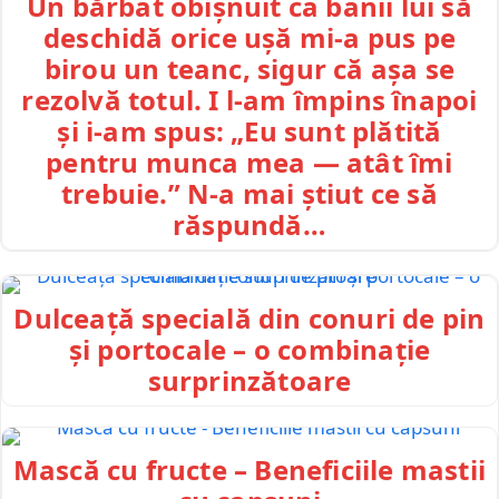
Un bărbat obișnuit ca banii lui să
deschidă orice ușă mi-a pus pe
birou un teanc, sigur că așa se
rezolvă totul. I l-am împins înapoi
și i-am spus: „Eu sunt plătită
pentru munca mea — atât îmi
trebuie.” N-a mai știut ce să
răspundă…
Dulceață specială din conuri de pin
și portocale – o combinație
surprinzătoare
Mască cu fructe – Beneficiile mastii