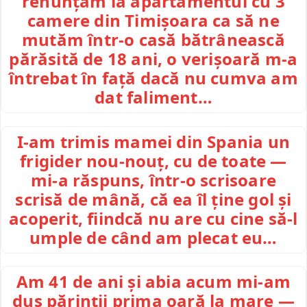
renunțăm la apartamentul cu 3
camere din Timișoara ca să ne
mutăm într-o casă bătrânească
părăsită de 18 ani, o verișoară m-a
întrebat în față dacă nu cumva am
dat faliment…
I-am trimis mamei din Spania un
frigider nou-nouț, cu de toate —
mi-a răspuns, într-o scrisoare
scrisă de mână, că ea îl ține gol și
acoperit, fiindcă nu are cu cine să-l
umple de când am plecat eu…
Am 41 de ani și abia acum mi-am
dus părinții prima oară la mare —