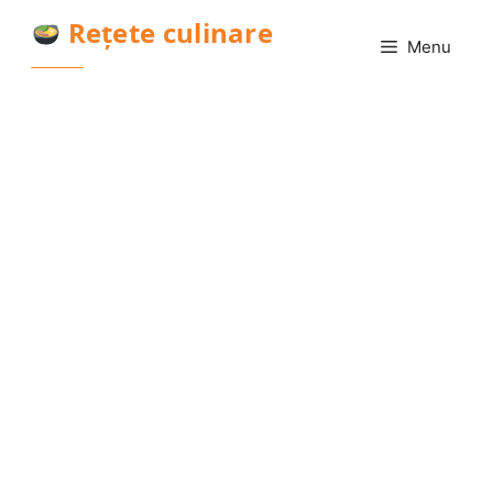
Sari
Rețete culinare
la
Menu
conținut