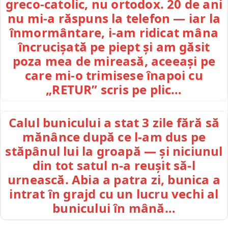
greco-catolic, nu ortodox. 20 de ani
nu mi-a răspuns la telefon — iar la
înmormântare, i-am ridicat mâna
încrucișată pe piept și am găsit
poza mea de mireasă, aceeași pe
care mi-o trimisese înapoi cu
„RETUR” scris pe plic…
Calul bunicului a stat 3 zile fără să
mănânce după ce l-am dus pe
stăpânul lui la groapă — și niciunul
din tot satul n-a reușit să-l
urnească. Abia a patra zi, bunica a
intrat în grajd cu un lucru vechi al
bunicului în mână…