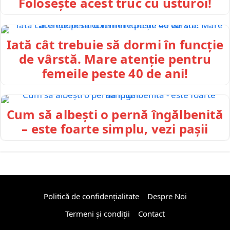
Folosește acest truc cu usturoi!
Iată cât trebuie să dormi în funcție
de vârstă. Mare atenție pentru
femeile peste 40 de ani!
Cum să albești o pernă îngălbenită
– este foarte simplu, vezi pașii
Politică de confidențialitate
Despre Noi
Termeni și condiții
Contact