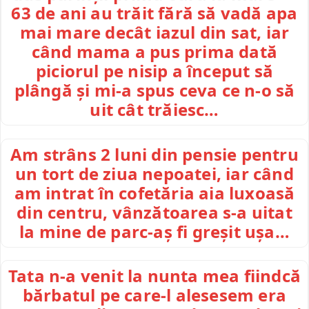
63 de ani au trăit fără să vadă apa
mai mare decât iazul din sat, iar
când mama a pus prima dată
piciorul pe nisip a început să
plângă și mi-a spus ceva ce n-o să
uit cât trăiesc…
Am strâns 2 luni din pensie pentru
un tort de ziua nepoatei, iar când
am intrat în cofetăria aia luxoasă
din centru, vânzătoarea s-a uitat
la mine de parc-aș fi greșit ușa…
Tata n-a venit la nunta mea fiindcă
bărbatul pe care-l alesesem era