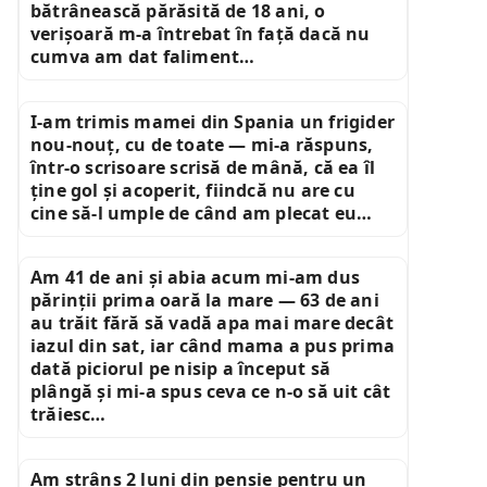
bătrânească părăsită de 18 ani, o
verișoară m-a întrebat în față dacă nu
cumva am dat faliment…
I-am trimis mamei din Spania un frigider
nou-nouț, cu de toate — mi-a răspuns,
într-o scrisoare scrisă de mână, că ea îl
ține gol și acoperit, fiindcă nu are cu
cine să-l umple de când am plecat eu…
Am 41 de ani și abia acum mi-am dus
părinții prima oară la mare — 63 de ani
au trăit fără să vadă apa mai mare decât
iazul din sat, iar când mama a pus prima
dată piciorul pe nisip a început să
plângă și mi-a spus ceva ce n-o să uit cât
trăiesc…
Am strâns 2 luni din pensie pentru un