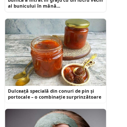
al bunicului în mână…
Dulceață specială din conuri de pin și
portocale – o combinație surprinzătoare