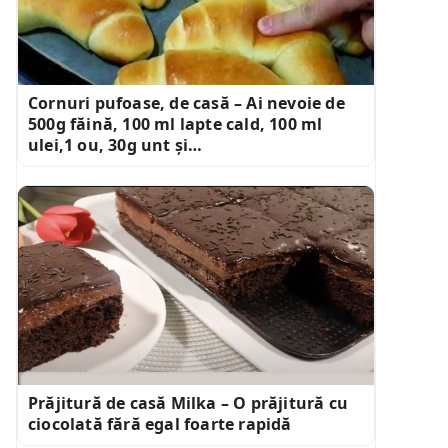
Cornuri pufoase, de casă – Ai nevoie de
500g făină, 100 ml lapte cald, 100 ml
ulei,1 ou, 30g unt și…
Prăjitură de casă Milka – O prăjitură cu
ciocolată fără egal foarte rapidă