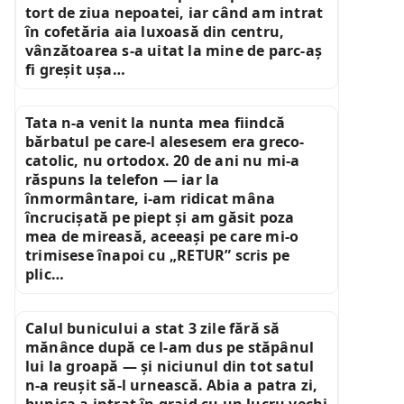
tort de ziua nepoatei, iar când am intrat
în cofetăria aia luxoasă din centru,
vânzătoarea s-a uitat la mine de parc-aș
fi greșit ușa…
Tata n-a venit la nunta mea fiindcă
bărbatul pe care-l alesesem era greco-
catolic, nu ortodox. 20 de ani nu mi-a
răspuns la telefon — iar la
înmormântare, i-am ridicat mâna
încrucișată pe piept și am găsit poza
mea de mireasă, aceeași pe care mi-o
trimisese înapoi cu „RETUR” scris pe
plic…
Calul bunicului a stat 3 zile fără să
mănânce după ce l-am dus pe stăpânul
lui la groapă — și niciunul din tot satul
n-a reușit să-l urnească. Abia a patra zi,
bunica a intrat în grajd cu un lucru vechi