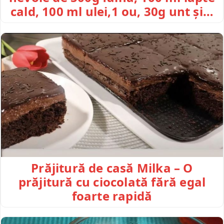
cald, 100 ml ulei,1 ou, 30g unt și…
Prăjitură de casă Milka – O
prăjitură cu ciocolată fără egal
foarte rapidă