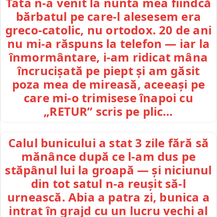
Tata n-a venit la nunta mea fiindcă
bărbatul pe care-l alesesem era
greco-catolic, nu ortodox. 20 de ani
nu mi-a răspuns la telefon — iar la
înmormântare, i-am ridicat mâna
încrucișată pe piept și am găsit
poza mea de mireasă, aceeași pe
care mi-o trimisese înapoi cu
„RETUR” scris pe plic…
Calul bunicului a stat 3 zile fără să
mănânce după ce l-am dus pe
stăpânul lui la groapă — și niciunul
din tot satul n-a reușit să-l
urnească. Abia a patra zi, bunica a
intrat în grajd cu un lucru vechi al