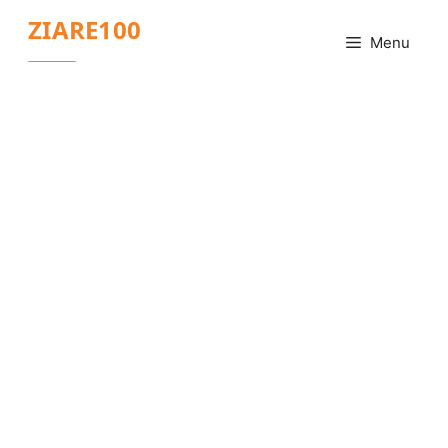
Sari
ZIARE100
la
Menu
conținut