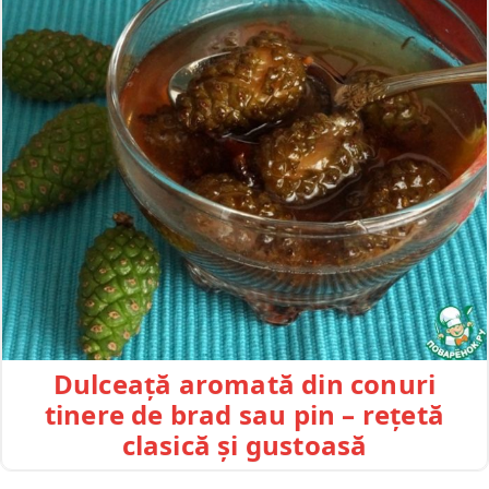
Dulceață aromată din conuri
tinere de brad sau pin – rețetă
clasică și gustoasă