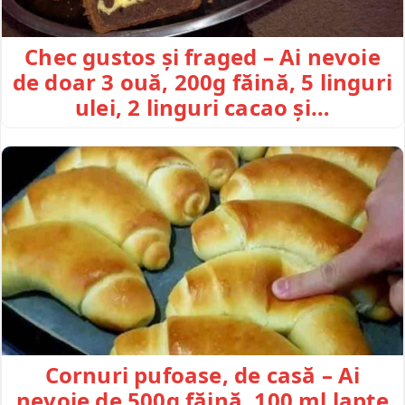
Chec gustos și fraged – Ai nevoie
de doar 3 ouă, 200g făină, 5 linguri
ulei, 2 linguri cacao și…
Cornuri pufoase, de casă – Ai
nevoie de 500g făină, 100 ml lapte