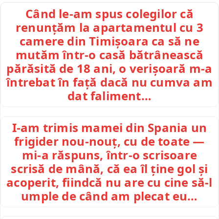
Când le-am spus colegilor că
renunțăm la apartamentul cu 3
camere din Timișoara ca să ne
mutăm într-o casă bătrânească
părăsită de 18 ani, o verișoară m-a
întrebat în față dacă nu cumva am
dat faliment…
I-am trimis mamei din Spania un
frigider nou-nouț, cu de toate —
mi-a răspuns, într-o scrisoare
scrisă de mână, că ea îl ține gol și
acoperit, fiindcă nu are cu cine să-l
umple de când am plecat eu…