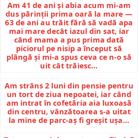
Am 41 de ani și abia acum mi-am
dus părinții prima oară la mare —
63 de ani au trăit fără să vadă apa
mai mare decât iazul din sat, iar
când mama a pus prima dată
piciorul pe nisip a început să
plângă și mi-a spus ceva ce n-o să
uit cât trăiesc…
Am strâns 2 luni din pensie pentru
un tort de ziua nepoatei, iar când
am intrat în cofetăria aia luxoasă
din centru, vânzătoarea s-a uitat
la mine de parc-aș fi greșit ușa…