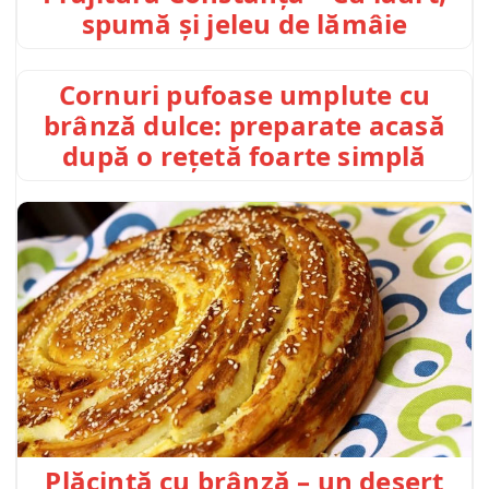
spumă și jeleu de lămâie
Cornuri pufoase umplute cu
brânză dulce: preparate acasă
după o rețetă foarte simplă
Plăcintă cu brânză – un desert