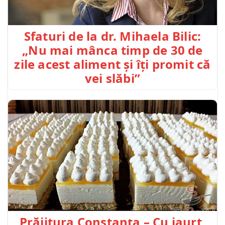
Sfaturi de la dr. Mihaela Bilic:
„Nu mai mânca timp de 30 de
zile acest aliment și îți promit că
vei slăbi”
Prăjitura Constanța – Cu iaurt,