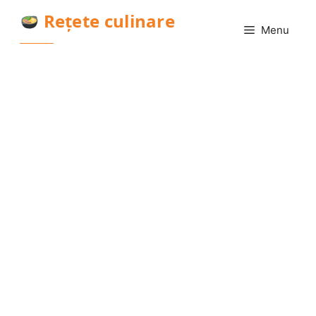
Sari
Rețete culinare
la
Menu
conținut