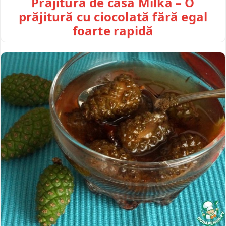
Prăjitură de casă Milka – O
prăjitură cu ciocolată fără egal
foarte rapidă