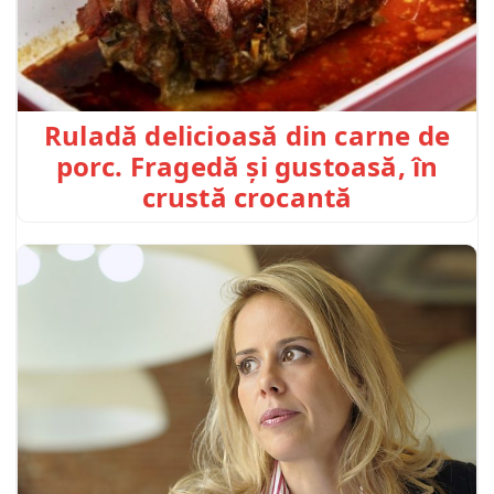
Ruladă delicioasă din carne de
porc. Fragedă și gustoasă, în
crustă crocantă