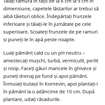
Tăiați ramura în fâșii de la 6 cm la 9 cm în
dimensiune, capetele lăstarilor ar trebui să
aibă tăieturi oblice. Îndepărtați frunzele
inferioare și tăiați-le în jumătate pe cele
superioare. Scoateți frunzele de pe ramuri
și puneți-le în apă peste noapte.
Luați pământ cald cu un pH neutru –
amestecați mușchi, turbă, vermiculit, perlit
și nisip. Faceți găuri maricele în ghivece și
puneți drenaj pe fund și apoi pământ.
Înmuiați butașii în Kornevin, apoi plantați-i
în pământ la o adâncime de 10 cm. După
plantare, udați răsadurile.