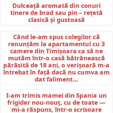
Dulceață aromată din conuri
tinere de brad sau pin – rețetă
clasică și gustoasă
Când le-am spus colegilor că
renunțăm la apartamentul cu 3
camere din Timișoara ca să ne
mutăm într-o casă bătrânească
părăsită de 18 ani, o verișoară m-a
întrebat în față dacă nu cumva am
dat faliment…
I-am trimis mamei din Spania un
frigider nou-nouț, cu de toate —
mi-a răspuns, într-o scrisoare