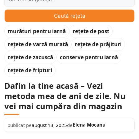
Caută rețeta
murături pentru iarnă
rețete de post
rețete de varză murată
rețete de prăjituri
rețete de zacuscă
conserve pentru iarnă
rețete de fripturi
Dafin la tine acasă – Vezi
metoda mea de ani de zile. Nu
vei mai cumpăra din magazin
Elena Mocanu
publicat pe
august 13, 2025
de