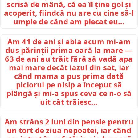
scrisă de mână, că ea îl ține gol și
acoperit, fiindcă nu are cu cine să-l
umple de când am plecat eu…
Am 41 de ani și abia acum mi-am
dus părinții prima oară la mare —
63 de ani au trăit fără să vadă apa
mai mare decât iazul din sat, iar
când mama a pus prima dată
piciorul pe nisip a început să
plângă și mi-a spus ceva ce n-o să
uit cât trăiesc…
Am strâns 2 luni din pensie pentru
un tort de ziua nepoatei, iar când