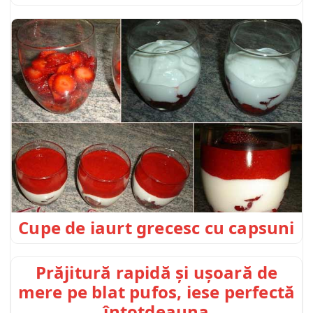
Cupe de iaurt grecesc cu capsuni
Prăjitură rapidă și ușoară de
mere pe blat pufos, iese perfectă
întotdeauna