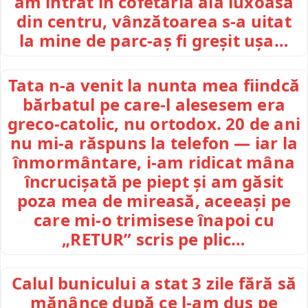
am intrat în cofetăria aia luxoasă
din centru, vânzătoarea s-a uitat
la mine de parc-aș fi greșit ușa…
Tata n-a venit la nunta mea fiindcă
bărbatul pe care-l alesesem era
greco-catolic, nu ortodox. 20 de ani
nu mi-a răspuns la telefon — iar la
înmormântare, i-am ridicat mâna
încrucișată pe piept și am găsit
poza mea de mireasă, aceeași pe
care mi-o trimisese înapoi cu
„RETUR” scris pe plic…
Calul bunicului a stat 3 zile fără să
mănânce după ce l-am dus pe