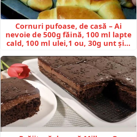
Cornuri pufoase, de casă – Ai
nevoie de 500g făină, 100 ml lapte
cald, 100 ml ulei,1 ou, 30g unt și…