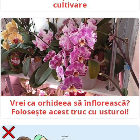
cultivare
Vrei ca orhideea să înflorească?
Folosește acest truc cu usturoi!