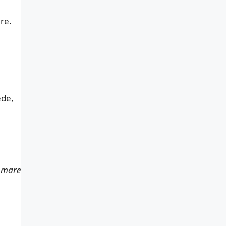
re.
ede,
 mare