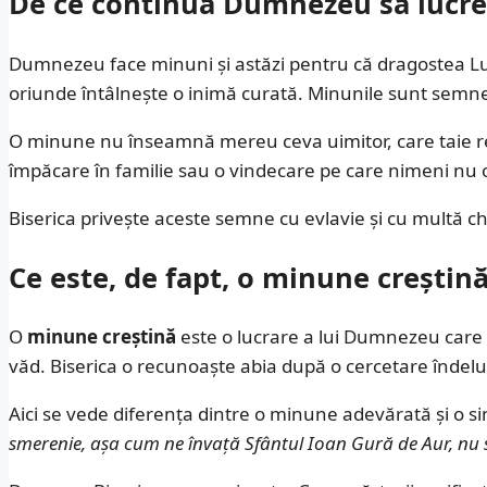
De ce continuă Dumnezeu să lucre
Dumnezeu face minuni și astăzi pentru că dragostea Lui
oriunde întâlnește o inimă curată. Minunile sunt semne 
O minune nu înseamnă mereu ceva uimitor, care taie respi
împăcare în familie sau o vindecare pe care nimeni nu 
Biserica privește aceste semne cu evlavie și cu multă c
Ce este, de fapt, o minune creștin
O
minune creștină
este o lucrare a lui Dumnezeu care tre
văd. Biserica o recunoaște abia după o cercetare îndelun
Aici se vede diferența dintre o minune adevărată și o s
smerenie, așa cum ne învață Sfântul Ioan Gură de Aur, nu 