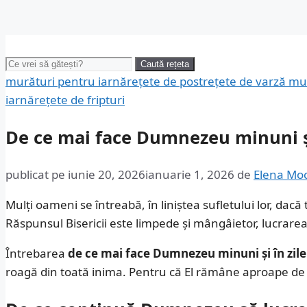
Caută:
Caută rețeta
murături pentru iarnă
rețete de post
rețete de varză mu
iarnă
rețete de fripturi
De ce mai face Dumnezeu minuni și
publicat pe
iunie 20, 2026
ianuarie 1, 2026
de
Elena Mo
Mulți oameni se întreabă, în liniștea sufletului lor, dacă
Răspunsul Bisericii este limpede și mângâietor, lucrare
Întrebarea
de ce mai face Dumnezeu minuni și în zile
roagă din toată inima. Pentru că El rămâne aproape de noi,