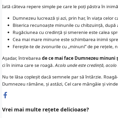
Iată câteva repere simple pe care le poți păstra în inimă
Dumnezeu lucrează și azi, prin har, în viața celor c
Biserica recunoaște minunile cu chibzuință, după 
Rugăciunea cu credință și smerenie este calea spre
Cea mai mare minune este schimbarea inimii spre
Ferește-te de zvonurile cu „minuni” de pe rețele, 
Așadar, întrebarea
de ce mai face Dumnezeu minuni și 
ci în inima care se roagă.
Acolo unde este credință, acolo 
Nu te lăsa copleșit dacă semnele par să întârzie. Roagă-
Dumnezeu rămâne, și astăzi, Cel care mângâie și vinde
Vrei mai multe rețete delicioase?