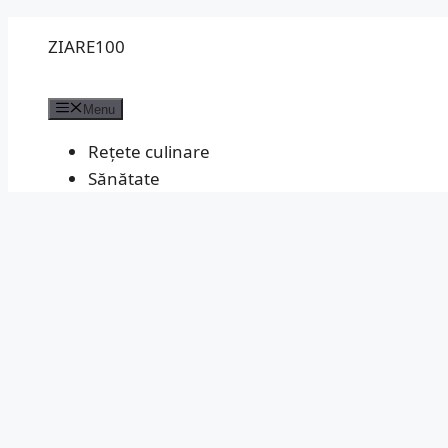
Sari
ZIARE100
la
conținut
Menu
Rețete culinare
Sănătate