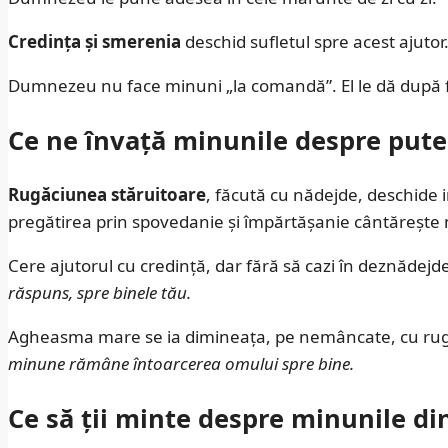
Credința și smerenia
deschid sufletul spre acest ajuto
Dumnezeu nu face minuni „la comandă”. El le dă după fol
Ce ne învață minunile despre pute
Rugăciunea stăruitoare
, făcută cu nădejde, deschide
pregătirea prin spovedanie și împărtășanie cântărește
Cere ajutorul cu credință, dar fără să cazi în deznădejd
răspuns, spre binele tău.
Agheasma mare se ia dimineața, pe nemâncate, cu rugăciu
minune rămâne întoarcerea omului spre bine.
Ce să ții minte despre minunile din