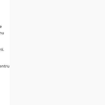
e
 nu
ii.
pentru