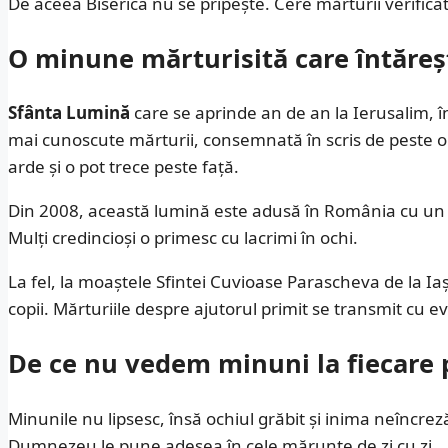
De aceea Biserica nu se pripește. Cere mărturii verifica
O minune mărturisită care întăreș
Sfânta Lumină
care se aprinde an de an la Ierusalim, 
mai cunoscute mărturii, consemnată în scris de peste o 
arde și o pot trece peste față.
Din 2008, această lumină este adusă în România cu un avi
Mulți credincioși o primesc cu lacrimi în ochi.
La fel, la moaștele Sfintei Cuvioase Parascheva de la Ia
copii. Mărturiile despre ajutorul primit se transmit cu ev
De ce nu vedem minuni la fiecare 
Minunile nu lipsesc, însă ochiul grăbit și inima neîncreză
Dumnezeu le pune adesea în cele mărunte de zi cu zi.