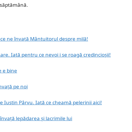
e săptămână.
ă ce ne învață Mântuitorul despre milă!
are. Iată pentru ce nevoi i se roagă credincioșii!
 e bine
învață pe noi
e Iustin Pârvu. Iată ce cheamă pelerinii aici!
 învață lepădarea și lacrimile lui