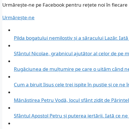
Urmărește-ne pe Facebook pentru rețete noi în fiecar
Urmărește-ne
Pilda bogatului nemilostiv și a săracului Lazăr. Iat
Sfântul Nicolae, grabnicul ajutător al celor de pe m
Rugăciunea de mulțumire pe care o uităm când ne
Cum a biruit Iisus cele trei ispite în pustie și ce ne 
Mănăstirea Petru Vodă, locul sfânt zidit de Părintel
Sfântul Apostol Petru și puterea iertării. Iată ce ne