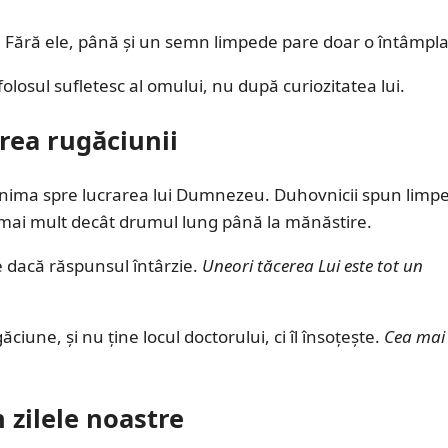
r. Fără ele, până și un semn limpede pare doar o întâmpla
osul sufletesc al omului, nu după curiozitatea lui.
rea rugăciunii
 inima spre lucrarea lui Dumnezeu. Duhovnicii spun limp
 mai mult decât drumul lung până la mănăstire.
e dacă răspunsul întârzie.
Uneori tăcerea Lui este tot un
ne, și nu ține locul doctorului, ci îl însoțește.
Cea mai
 zilele noastre