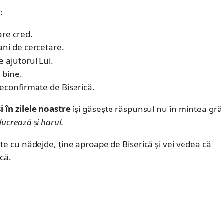
:
are cred.
ani de cercetare.
 ajutorul Lui.
 bine.
neconfirmate de Biserică.
în zilele noastre
își găsește răspunsul nu în mintea gră
lucrează și harul.
te cu nădejde, ține aproape de Biserică și vei vedea că
că.