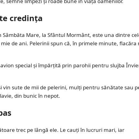
te, semne limpezi și roade bune în viața oamenilor.
te credința
în Sâmbăta Mare, la Sfântul Mormânt, este una dintre cel
mie de ani. Pelerinii spun că, în primele minute, flacăra
on special și împărțită prin parohii pentru slujba Învier
și vin sute de mii de pelerini, mulți pentru sănătate sau 
lavie, din bunic în nepot.
pas
toare trec pe lângă ele. Le cauți în lucruri mari, iar