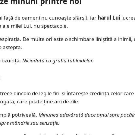
ze minuni printre noi
 față de oameni nu cunoaște sfârșit, iar
harul Lui
lucre
ale milei Lui, nu spectacole.
rația. De multe ori este o schimbare liniștită a inimii, 
o aștepta.
hibzuință.
Niciodată cu graba tabloidelor.
ă
ce dincolo de legile firii și întărește credința celor care
gată, care poate ține ani de zile.
implă potriveală.
Minunea adevărată duce omul spre pocăin
spre mândrie sau senzație.