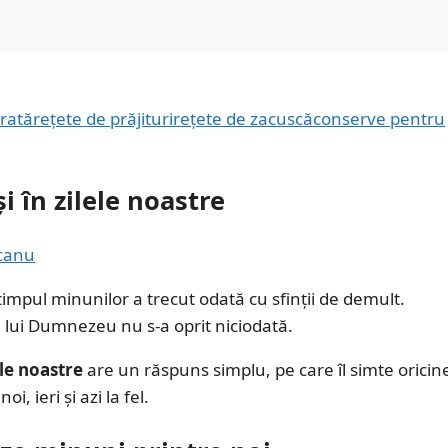
rată
rețete de prăjituri
rețete de zacuscă
conserve pentru
 în zilele noastre
canu
 timpul minunilor a trecut odată cu sfinții de demult.
a lui Dumnezeu nu s-a oprit niciodată.
le noastre
are un răspuns simplu, pe care îl simte oricin
 ieri și azi la fel.