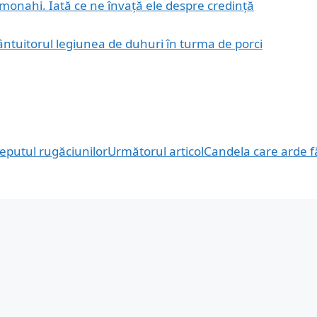
monahi. Iată ce ne învață ele despre credință
ntuitorul legiunea de duhuri în turma de porci
eputul rugăciunilor
Următorul articol
Candela care arde f