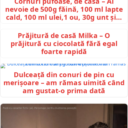
Cornuri pufoase, de casă – Ai
nevoie de 500g făină, 100 ml lapte
cald, 100 ml ulei,1 ou, 30g unt și…
Prăjitură de casă Milka – O
prăjitură cu ciocolată fără egal
foarte rapidă
Dulceață din conuri de pin cu
merișoare – am rămas uimită când
am gustat-o prima dată