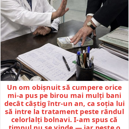
Un om obișnuit să cumpere orice
mi-a pus pe birou mai mulți bani
decât câștig într-un an, ca soția lui
să intre la tratament peste rândul
celorlalți bolnavi. I-am spus că
timpul nu se vinde — iar peste o