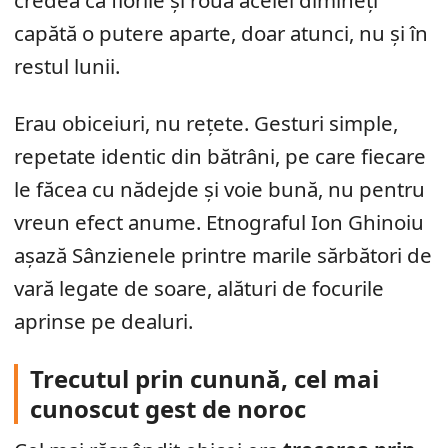
credea că florile și roua acelei dimineți
capătă o putere aparte, doar atunci, nu și în
restul lunii.
Erau obiceiuri, nu rețete. Gesturi simple,
repetate identic din bătrâni, pe care fiecare
le făcea cu nădejde și voie bună, nu pentru
vreun efect anume. Etnograful Ion Ghinoiu
așază Sânzienele printre marile sărbători de
vară legate de soare, alături de focurile
aprinse pe dealuri.
Trecutul prin cunună, cel mai
cunoscut gest de noroc