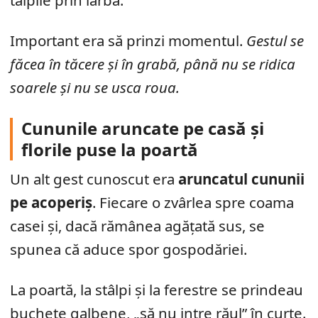
tălpile prin iarbă.
Important era să prinzi momentul.
Gestul se
făcea în tăcere și în grabă, până nu se ridica
soarele și nu se usca roua.
Cununile aruncate pe casă și
florile puse la poartă
Un alt gest cunoscut era
aruncatul cununii
pe acoperiș
. Fiecare o zvârlea spre coama
casei și, dacă rămânea agățată sus, se
spunea că aduce spor gospodăriei.
La poartă, la stâlpi și la ferestre se prindeau
buchete galbene, „să nu intre răul” în curte.