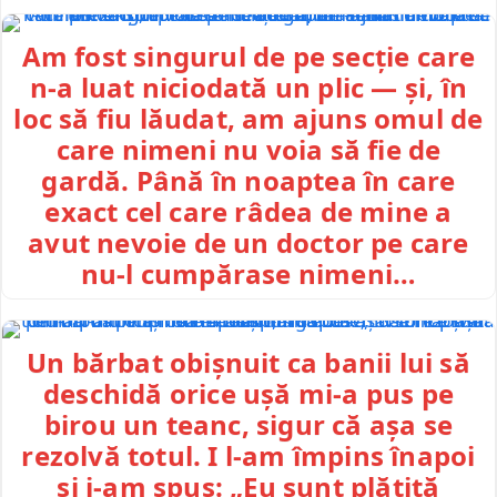
Am fost singurul de pe secție care
n-a luat niciodată un plic — și, în
loc să fiu lăudat, am ajuns omul de
care nimeni nu voia să fie de
gardă. Până în noaptea în care
exact cel care râdea de mine a
avut nevoie de un doctor pe care
nu-l cumpărase nimeni…
Un bărbat obișnuit ca banii lui să
deschidă orice ușă mi-a pus pe
birou un teanc, sigur că așa se
rezolvă totul. I l-am împins înapoi
și i-am spus: „Eu sunt plătită