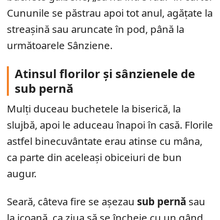
Cununile se păstrau apoi tot anul, agățate la
streașină sau aruncate în pod, până la
următoarele Sânziene.
Atinsul florilor și sânzienele de
sub pernă
Mulți duceau buchetele la biserică, la
slujbă, apoi le aduceau înapoi în casă. Florile
astfel binecuvântate erau atinse cu mâna,
ca parte din aceleași obiceiuri de bun
augur.
Seară, câteva fire se așezau
sub pernă
sau
la icoană, ca ziua să se încheie cu un gând