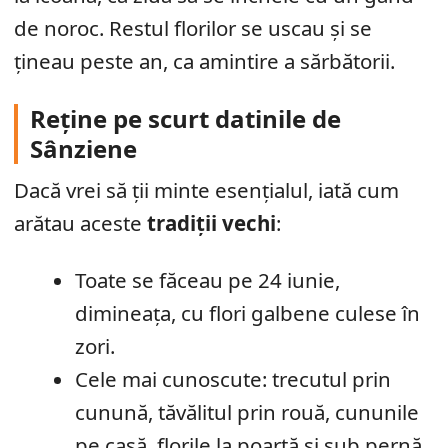
de noroc. Restul florilor se uscau și se
țineau peste an, ca amintire a sărbătorii.
Reține pe scurt datinile de
Sânziene
Dacă vrei să ții minte esențialul, iată cum
arătau aceste
tradiții vechi
:
Toate se făceau pe 24 iunie,
dimineața, cu flori galbene culese în
zori.
Cele mai cunoscute: trecutul prin
cunună, tăvălitul prin rouă, cununile
pe casă, florile la poartă și sub pernă.