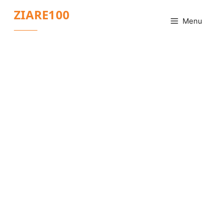
Sari
ZIARE100
la
Menu
conținut