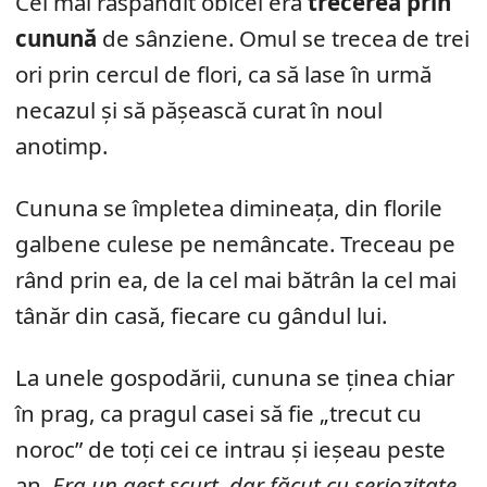
Cel mai răspândit obicei era
trecerea prin
cunună
de sânziene. Omul se trecea de trei
ori prin cercul de flori, ca să lase în urmă
necazul și să pășească curat în noul
anotimp.
Cununa se împletea dimineața, din florile
galbene culese pe nemâncate. Treceau pe
rând prin ea, de la cel mai bătrân la cel mai
tânăr din casă, fiecare cu gândul lui.
La unele gospodării, cununa se ținea chiar
în prag, ca pragul casei să fie „trecut cu
noroc” de toți cei ce intrau și ieșeau peste
an.
Era un gest scurt, dar făcut cu seriozitate