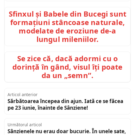
Sfinxul și Babele din Bucegi sunt
formațiuni stâncoase naturale,
modelate de eroziune de-a
lungul mileniilor.
Se zice că, dacă adormi cu o
dorință în gând, visul îți poate
da un „semn”.
Articol anterior
Sărbătoarea începea din ajun. Iată ce se făcea
pe 23 iunie, înainte de Sânziene!
Următorul articol
Sânzienele nu erau doar bucurie. În unele sate,