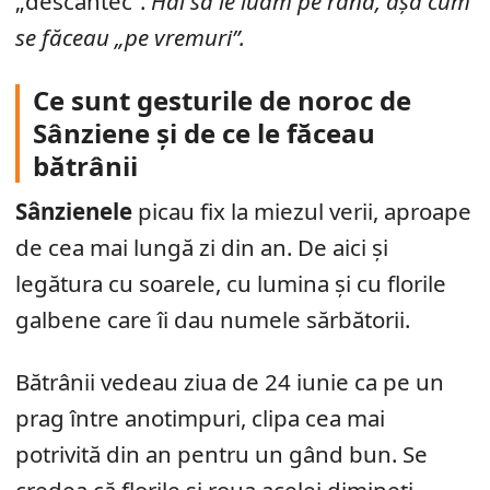
„descântec”.
Hai să le luăm pe rând, așa cum
se făceau „pe vremuri”.
Ce sunt gesturile de noroc de
Sânziene și de ce le făceau
bătrânii
Sânzienele
picau fix la miezul verii, aproape
de cea mai lungă zi din an. De aici și
legătura cu soarele, cu lumina și cu florile
galbene care îi dau numele sărbătorii.
Bătrânii vedeau ziua de 24 iunie ca pe un
prag între anotimpuri, clipa cea mai
potrivită din an pentru un gând bun. Se