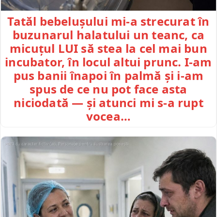
Tatăl bebelușului mi-a strecurat în
buzunarul halatului un teanc, ca
micuțul LUI să stea la cel mai bun
incubator, în locul altui prunc. I-am
pus banii înapoi în palmă și i-am
spus de ce nu pot face asta
niciodată — și atunci mi s-a rupt
vocea…