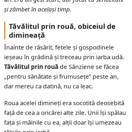
și zâmbet în același timp.
Tăvălitul prin rouă, obiceiul de
dimineață
Înainte de răsărit, fetele și gospodinele
ieșeau în grădină și treceau prin iarba udă.
Tăvălitul prin rouă
de Sânziene se făcea
„pentru sănătate și frumusețe” peste an,
dar mereu ca datină, nu ca leac.
Roua acelei dimineți era socotită deosebită
față de cea a oricărei alte zile. Unii își spălau
fața și mâinile cu ea, alții doar își umezeau