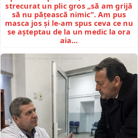
strecurat un plic gros „să am grijă
să nu pățească nimic”. Am pus
masca jos și le-am spus ceva ce nu
se așteptau de la un medic la ora
aia…