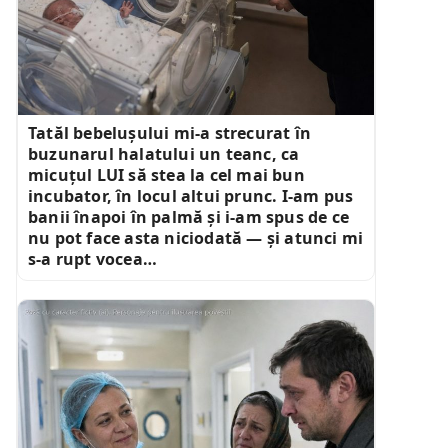
Tatăl bebelușului mi-a strecurat în
buzunarul halatului un teanc, ca
micuțul LUI să stea la cel mai bun
incubator, în locul altui prunc. I-am pus
banii înapoi în palmă și i-am spus de ce
nu pot face asta niciodată — și atunci mi
s-a rupt vocea…