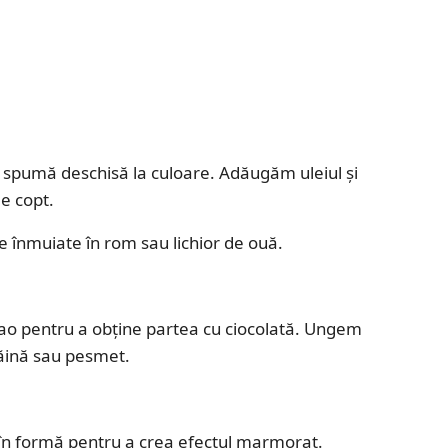
 spumă deschisă la culoare. Adăugăm uleiul și
de copt.
 înmuiate în rom sau lichior de ouă.
ao pentru a obține partea cu ciocolată. Ungem
ăină sau pesmet.
o în formă pentru a crea efectul marmorat.