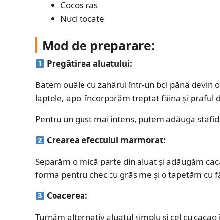
Cocos ras
Nuci tocate
Mod de preparare:
Pregătirea aluatului:
Batem ouăle cu zahărul într-un bol până devin o
laptele, apoi încorporăm treptat făina și praful 
Pentru un gust mai intens, putem adăuga stafide
Crearea efectului marmorat:
Separăm o mică parte din aluat și adăugăm cac
forma pentru chec cu grăsime și o tapetăm cu f
Coacerea:
Turnăm alternativ aluatul simplu și cel cu caca