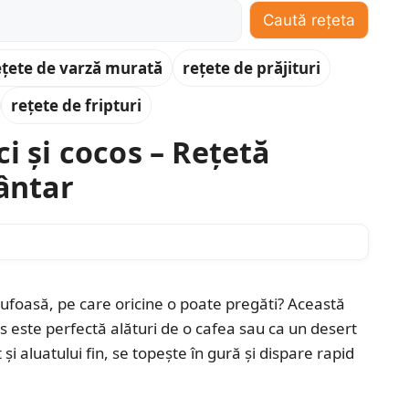
Caută rețeta
ețete de varză murată
rețete de prăjituri
rețete de fripturi
i și cocos – Rețetă
cântar
pufoasă, pe care oricine o poate pregăti? Această
os este perfectă alături de o cafea sau ca un desert
 și aluatului fin, se topește în gură și dispare rapid