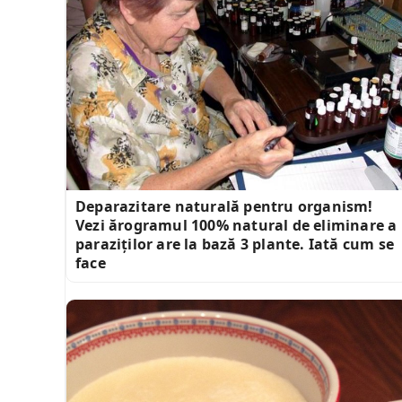
Deparazitare naturală pentru organism!
Vezi ărogramul 100% natural de eliminare a
paraziților are la bază 3 plante. Iată cum se
face