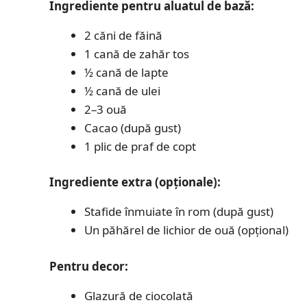
Ingrediente pentru aluatul de bază:
2 căni de făină
1 cană de zahăr tos
½ cană de lapte
½ cană de ulei
2–3 ouă
Cacao (după gust)
1 plic de praf de copt
Ingrediente extra (opționale):
Stafide înmuiate în rom (după gust)
Un păhărel de lichior de ouă (opțional)
Pentru decor:
Glazură de ciocolată