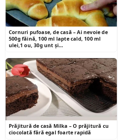
Cornuri pufoase, de casă – Ai nevoie de
500g făină, 100 ml lapte cald, 100 ml
ulei,1 ou, 30g unt și…
Prăjitură de casă Milka – O prăjitură cu
ciocolată fără egal foarte rapidă