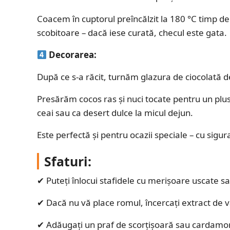
Coacem în cuptorul preîncălzit la 180 °C timp d
scobitoare – dacă iese curată, checul este gata.
Decorarea:
După ce s-a răcit, turnăm glazura de ciocolată 
Presărăm cocos ras și nuci tocate pentru un plus
ceai sau ca desert dulce la micul dejun.
Este perfectă și pentru ocazii speciale – cu sig
Sfaturi:
✔ Puteți înlocui stafidele cu merișoare uscate s
✔ Dacă nu vă place romul, încercați extract de va
✔ Adăugați un praf de scorțișoară sau cardam