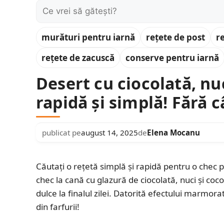
Caută:
murături pentru iarnă
rețete de post
r
rețete de zacuscă
conserve pentru iarnă
Desert cu ciocolată, nuc
rapidă și simplă! Fără 
publicat pe
august 14, 2025
de
Elena Mocanu
Căutați o rețetă simplă și rapidă pentru o chec 
chec la cană cu glazură de ciocolată, nuci și coc
dulce la finalul zilei. Datorită efectului marmorat
din farfurii!