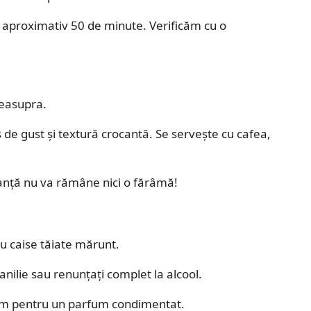
e aproximativ 50 de minute. Verificăm cu o
deasupra.
 de gust și textură crocantă. Se servește cu cafea,
uranță nu va rămâne nici o fărâmă!
au caise tăiate mărunt.
nilie sau renunțați complet la alcool.
om pentru un parfum condimentat.