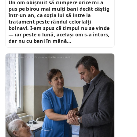
Un om obișnuit să cumpere orice mi-a
pus pe birou mai mulți bani decât câștig
într-un an, ca soția lui să intre la
tratament peste rândul celorlalți
bolnavi. I-am spus că timpul nu se vinde
— iar peste o lună, același om s-a întors,
dar nu cu bani în mână…