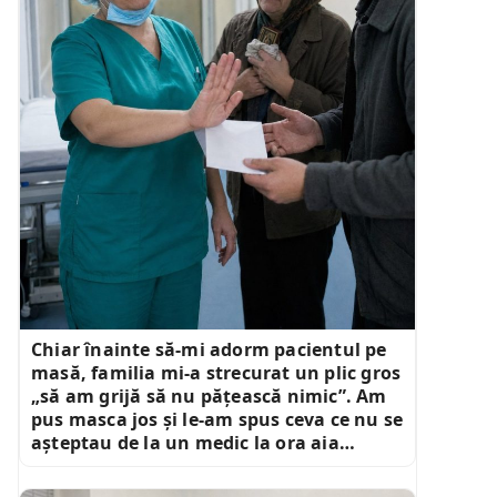
Chiar înainte să-mi adorm pacientul pe
masă, familia mi-a strecurat un plic gros
„să am grijă să nu pățească nimic”. Am
pus masca jos și le-am spus ceva ce nu se
așteptau de la un medic la ora aia…